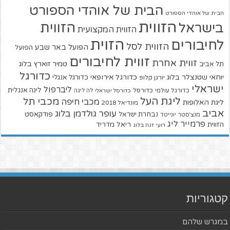
הבית של אוהדי הספורט
הבית של אוהדי הספורט
הזווית
הזווית
בישראל
הזווית המקצועית
הזוית
לחיבורים
הזווית לסל
הפועל באר שבע
הפועל
זווית לחיבורים
זווית אחרת
טמיר זוארץ בלוג
תל אביב
כדורגל
יוחאי שטנצלר בלוג
כדורגל אירופאי
כדורגל אנגלי
יורגן קלופ
ישראלי
ליברפול
ליגה אנגלית
כדורגל עולמי
כדורסל
כדורסל ישראלי
לה ליגה
ליגת העל
מכבי תל
מכבי חיפה
ליגת האלופות
מונדיאל 2018
אביב
עופר גולדמן בלוג
פודקאסט
נבחרת ישראל
מנצ'סטר יונייטד
פרמייר ליג
הזווית
ריאל מדריד
רועי זגה בלוג
קטגוריות
במגרש שלהם