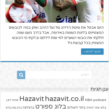
היום אבטל את שיטת הדירוג של נעל הזהב ואתן במה לכובשים
המצטיינים בליגות השונות באירופה, אבל בדרך מעט שונה.
חילקתי את כובשי השערים לפי שנת לידתם ובדקתי מי הכובש
המצטיין בכל קבוצת גיל
המשך לקרוא »
ענן תגיות
hazavit.co.il
Hazavit
NBA
podcast
אהוד ריבן
בלוג ספורט
ביתר ירושלים
ברצלונה
בלוג
אתר הזווית
ברק קורן בלוג