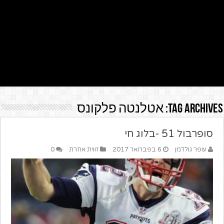
Tag Archives:
אטלנטה פלקונס
סופרבול 51 -בלוג חי
עופר גולדמן
6 בפברואר 2017
זווית אחרת
0