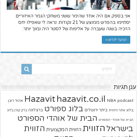
אני בספק אם היה אחד שהימר ששני משחקי הגמר האיזוריים
יסתיימו בהפרש ממוצע של 21 נקודות. נראה לי שאפילו יחס
הזכיה בשנה שעברה על אליפות של לסטר היה נמוך יותר.
המשך לקרוא »
ענן תגיות
hazavit.co.il
Hazavit
NBA
podcast
אהוד ריבן
בלוג ספורט
ביתר ירושלים
ברצלונה
בלוג
אתר הזווית
ברק קורן בלוג
הבית של אוהדי הספורט
הבית של אוהדי הספורט
הזווית
הזווית
בישראל
הזווית המקצועית