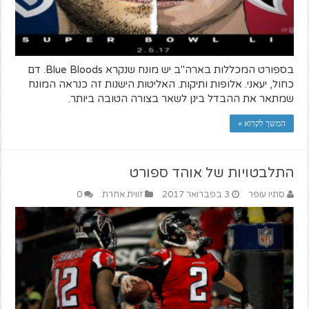
בספורט המכללות בארה"ב יש מונח שנקרא Blue Bloods. דם
כחול, יעאני. אלופות ותיקות. האליטות הישנות זה כנראה המונח
שמתאר את ההבדל בינן לשאר בצורה הטובה ביותר.
המשך לקרוא »
התלבטויות של אוהד ספורט
סתיו עופר
3 בפברואר 2017
זווית אחרת
0