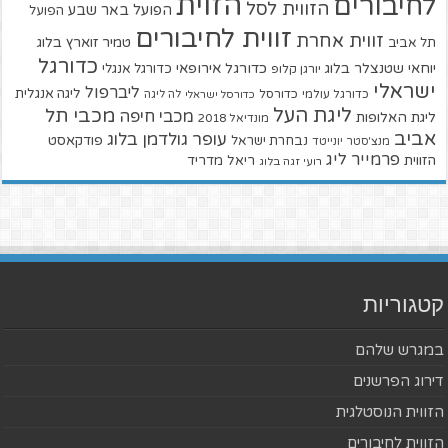
הזוית
לחיבורים
הזווית לסל
הפועל באר שבע
הפועל
זווית לחיבורים
זווית אחרת
טמיר זוארץ בלוג
תל אביב
כדורגל
יוחאי שטנצלר בלוג
כדורגל אירופאי
כדורגל אנגלי
יורגן קלופ
ישראלי
ליברפול
ליגה אנגלית
כדורגל עולמי
כדורסל
כדורסל ישראלי
לה ליגה
ליגת העל
מכבי תל
מכבי חיפה
ליגת האלופות
מונדיאל 2018
אביב
עופר גולדמן בלוג
פודקאסט
נבחרת ישראל
מנצ'סטר יונייטד
פרמייר ליג
הזווית
ריאל מדריד
רועי זגה בלוג
קטגוריות
במגרש שלהם
דירוג הפרשנים
הזווית הנוסטלגית
הזווית לחיבורים