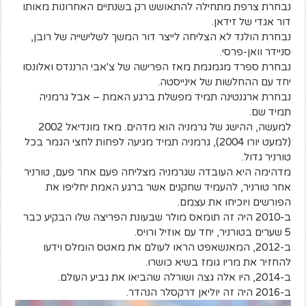
נבחרת צרפת מתחילה להתאושש רק בשנתיים האחרונות מאותו
דור אגדי של זידאן.
נבחרת הולנד לא הצליחה לייצר דור המשך לשלישייה של רובן,
סניידר וואן-פרסי.
נבחרת ספרד מגמגמת מאז הפרישה של צ'אבי הרננדס ואלונסו
יחד עם ההחלשות של אינייסטה.
נבחרת ארגנטינה תמיד מפשלת ברגע האמת – אבל גרמניה
תמיד שם.
למעשה, ההישג של גרמניה הוא מדהים. מאז מונדיאל 2002
(למעט יורו 2004), גרמניה תמיד מגיעה לפחות לחצי הגמר בכל
טורניר גדול.
מדהימה היא העובדה שגרמניה מצליחה פעם אחר פעם, טורניר
אחר טורניר, להעמיד שחקנים אשר ברגע האמת יחליפו את
הפורשים ויוכיחו את עצמם.
ב-2010 היה זה תומאס מולר שבעונת הפריצה שלו הבקיע כבר
5 שערים בטורניר, יחד עם אוזיל ורויס.
ב-2012, המאנשאפט הראו לעולם את מאטס הומלס וידעו
להחזיר את מריו גומז בשיא כושרו.
ב-2014, היו אלה גצה ושורלה שהביאו את גביע העולם.
ב-2016 היה זה יוליאן דרקסלר הנהדר.