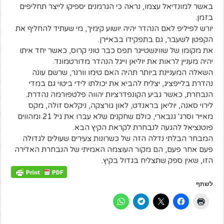
באשר למונדיאל עצמו, נראה כי הגרמנים יספיקו לייצר תחליפים
בזמן.
יורש לפיליפ לאם הנהדר יהיה יושוע קימיך, מי שעתיד להחליף את
הקפטן לשעבר, גם בתפקידו בבאיירן.
את מקומו של שווינשטייגר תפס כבר טוני קרוס, כאשר יחד איתו
יהיה מעניין לראות את יוליאן וייגל הנהדר מדורטמונד.
השאלה המעניינת ביותר תהיה האם טימו וורנר, שרשם עונה
נהדרת בלייפציג, יצליח להביא את יכולתו לידי ביטוי גם במדי
הנבחרת, כאשר גביע הקונפדרציות יהווה פלטפורמה נהדרת.
לירוי סאנה, יוליאן בראנדט, לאון גורצקה, ניקלאס זולה, מקס
מאייר וסרג' גנבארי, כולם שחקנים שלא עברו את גיל 21 ומהווים
פוטנציאל להגעה לנבחרת לקראת הקיץ הבא.
המבחר הבלתי נדלה הזה של כשרונות צעירים שעולים לגדולה
פעם אחר פעם, הם מקור העוצמה האמיתי של הנבחרת האדירה
הזו, שאין ספק שתצליח בגדול בקיץ.
לשתף