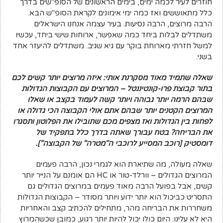
חוזרים לעיר לכמה ימים, בימים הראשונים של הסופ"שים בדרך
כלל מתאוששים ואז כמה ימי אימונים לקראת הסופ"ש הבא.
הרבה מרוצים, הרבה נסיעות. בעיר עצמה אנחנו הישראלים
משתדלים לבלות ביחד כמה שאפשר, ארוחות שישי ביחד, עכשיו
למשל חזרתי מארוחת בוקר עם גיא שגיב. משתדלים להיעזר אחד
בשני.
שאלה שתמיד מאוד מסקרנת אותי: איזה מרוצים יותר קשים לכם
בתור קבוצת פרו-קונטיננטל – המרוצים עם הקבוצות הגדולות
שבהם הרמה יותר גבוהה ויותר קשה לעמוד בקצב או שאלו
המרוצים הקטנים יותר שבהם אתם אולי הקבוצה הכי גדולה או
לפחות בין הגדולות ואז מצפים מכם שתובילו את הפלוטון ותסגרו
את הבריחה? בטח עבורך שאתה בדרך כלל בתפקיד של
דומסטיק [רוכב המסייע לרוכבי ה"מטרה" של הקבוצה"].
שאלה מעולה, מה שתיארת הוא לגמרי נכון, הרבה פעמים
המרוצים הגדולים – וורלד-טור או HC הם אומנם על הנייר יותר
קשים, אבל בפועל הרבה מאוד פעמים במרוצים הגדולים גם
התסריט כביכול הוא יותר ידוע ויותר מסודר – הקבוצות הגדולות
משחררות את הבריחה מהר, מתחילים להכתיב קצב והאחריות
היא לא עלינו. היום כולו יכול להיות יותר רגוע, כמובן שכשהמרוץ