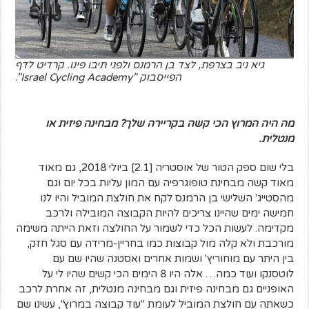
גיא ניב בצרפת, לצד בן הרמנס ולפני תיבו פינו. קרדיט לדף
הפייסבוק "Israel Cycling Academy".
מה היה המרוץ הכי קשה בקריירה שלך? מבחינה פיזית או
מנטלית.
בלי שום ספק הטור של אוסטריה [2.1] ביולי 2018, גם מאוד
מאוד קשה מבחינת טופוגרפיה עם המון עליות בכל יום וגם
מהסטייג' השלישי בן הרמנס לקח את חולצת המוביל והיו לנו
חמישה ימים שהיינו צריכים להיות הקבוצה המובילה ולרכב
מקדימה. לעשות הכל כדי לשמור על החולצה וזאת הייתה משימה
מורכבת ולא קלה מול קבוצות כמו בחריין-מרידה עם סגל חזק,
בין היתר עם מוחוריץ' ושמות אחרים ואסטנה שהיו שם עם
לוטסנקו ועוד כמה… אלה היו 8 הימים הכי קשים שהיו לי על
האופניים גם מבחינה פיזית וגם מבחינה מנטלית, זה אחרת לרכב
כשאתה עם חולצת המוביל לעומת "עוד קבוצה במרוץ", עשינו שם