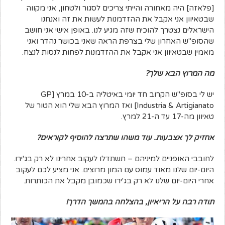
[פלאזה] היה מאחורה והייתי צריכים לסגור ולטחון, אני מקווה
שבטאיוון אני אקבל את ההזדמנות לעשות את זה ואנחנו
הישראלים נצטרך להוכיח שזה מגיע לנו. באופן אישי אני חושב
שהסופ"ש האחרון שלי בצרפת הראה שאני בכושר נהדר ואני
מאמין שבטאיוון אני אקבל את ההזדמנות לפחות לנסות לנצח.
מה המרוץ הבא שלך?
יש לי בסופ"ש הקרוב חד יומי באיטליה ב-10 במרץ [GP
Industria & Artigianato] ואז המרוץ הבא שלי הוא הטור של
טאיוון מה-17 עד ה-21 למרץ.
אחזיק לך אצבעות. עוד משהו שתרצה להוסיף לקוראים?
לחובבי האופניים למיניהם – תשתדלו לעקוב אחרינו לא רק בג'ירו.
היום-יום שלנו מאוד עמוס עם המון מרוצים. אני מציע לכם לעקוב
אחרי היום-יום שלנו לא רק בג'ירו שכמובן מקבל את הכותרות.
תודה רבה על הריאיון, בהצלחה בהמשך הדרך!