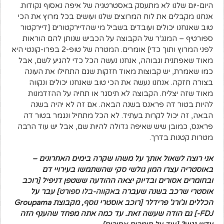
היום-יום שלנו לא מתעסק באסטרטגיה של איפה נאסוף נקודות.
אנחנו מקבלים את לוח המרוצים שלנו ועושים בכל מרוץ את הכי
טוב שאנחנו יכולים ועובדים בשביל מי שהדיירקטורים [דיירקטור
ספורטיף – המנג'ר של הקבוצה על הכביש שנותן להם הוראות
לפני המרוץ ותוך כדי] אומרים. המטרה של טופ-2 בפרו-קונטי היא
מאוד שאפתנית וגבוהה, אנחנו נעשה הכל כדי להגיע לשם, אבל
כמו שאמרת, יש קבוצות מאוד חזקות שגם התחילו את העונה
בצורה חזקה. אנחנו נעשה את הכי טוב שאנחנו יכולים ונקווה
מאוד שזה יצליח. הקבוצה לא תיסגר או תחיה על ההזדמנות
להיות בטור דה פראנס בשנה הבאה. אם זה לא יהיה בשנה
הבאה, זה יכול לקרות בעתיד. לא הכל מתחיל ונגמר בטור דה
פראנס, כמובן שיש שאיפה גדולה להיות שם, אבל יש עוד הרבה
מטרות קטנות בדרך.
אני רוצה לשאול אותך על משהו שקרה בימים האחרונים –
באוסטריה עצרו המון גולשי סקי שהשתמשו בעירויי דם
ובחומרים אסורים ובדיוק יצאה ההודעה ששטפן דניפיל [רוכב
אוסטרי שרכב בשנה שעברה ב
אקווה-בלו ספורט
] עבר על
הכללים וג'ורג' פרידלר [רוכב אוסטרי נוסף, מקבוצת Groupama
-FDJ] גם הודה שעשה זאת. עד כמה אתה מפחד שהענף הזה