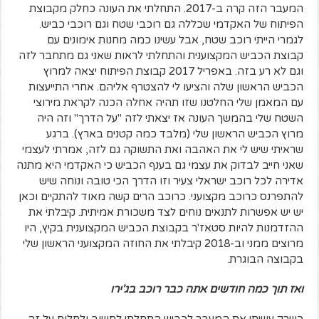
המעבר הזה קרה ב-2017. התחלתי את העונה כחלק מקבוצת
הפיתוח של האקדמי שכללה גם רוכבי שטח וגם רוכבי כביש.
לגמרי הייתי רוכב שטח, אבל עשינו כמה מחנות אימונים עם
קבוצת הכביש המקצוענית והתחלתי לראות שאני גם מתחבר לזה
וגם לא רע בזה. באפריל 2017 קבוצת הפיתוח יצאה למרוץ
הכביש הראשון שלה והציעו לי להצטרף אליהם. אחרי התייעצות
עם המאמן שלי החלטנו שזו תהיה אחלה הכנה לקראת מירוצי
השטח שלי בהמשך העונה אז יצאתי לזה "על הדרך" וזה היה
מרוץ הכביש הראשון שלי (מלבד כמה קטנים בארץ). ברגע
שראיתי שיש לי את האהבה ואת התשוקה גם לזה, אמרתי לעצמי
שאני חייב לבדוק את עצמי גם בענף הכביש כי האקדמי היא מתנה
אדירה לכל רוכב ישראלי צעיר וזו הדרך הכי טובה ונוחה שיש
להתפרנס כרוכב מקצועני. כרוכב הרים קשה מאוד להתקיים וכאן
יש יש אפשרות לתנאים נוחים לצד משכורת אמיתית. קיבלתי את
ההזדמנות להיות סטאז'ר בקבוצת הכביש המקצוענית בקיץ, היו
מרוצים ממני וב-2018 קיבלתי את החוזה המקצועני הראשון שלי
בקבוצה הבוגרת.
ואז תוך כמה חודשים אתה כבר רוכב בג'ירו
כשרק עשיתי את המעבר לכביש התחלתי לחשוב ולחלום על זה,