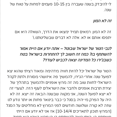
לי להיבדק בשנה שעברה בין 10-15 פעמים לפחות על טווח של
שנה.
זה לא המון
זה לא המון. רמאים תמיד ימצאו את הדרך, השאלה היא אם
יתפסו אותם או לא. אלה לא דברים שבשליטתנו.\
לגבי הטור של ישראל שבוטל – אתה יודע אם היית אמור
להשתתף בו? כמה זה חשוב לך להתחרות בישראל בטח
כשבג'ירו כל המדינה יצאה לכביש לעודד?
הטור של ישראל יכל להיות חוויה מדהימה ומאוד רציתי שהוא יצא
לפועל שנה אחרי הג'ירו, להמשיך פה איזושהי מסורת ולתת לקהל
הישראלי לחוות שוב מה זה מרוץ אופניים ולהמשיך בתהליך של
יצירת תרבות אופניים ולחבר את הישראלים לענף הזה. לצערי זה
לא ייצא לפועל השנה, אני מקווה שבשנה הבאה זה ייצא. זה לא
היה על הפרק מי יהיה בסגל כי כבר בינואר פחות או יותר נודע לנו
שזה לא קורה ושלושה חודשים לפני המרוץ לא מחליטים על הסגל
[המרוץ תוכנן לתאריכים 10-14/4] אז אני לא יודע אם הייתי