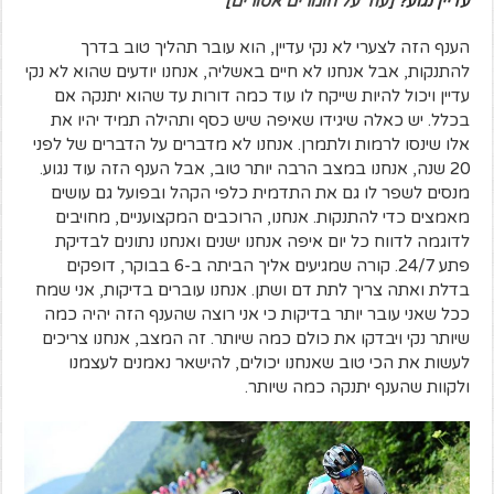
עדיין נגוע? [
עוד על חומרים אסורים
]
הענף הזה לצערי לא נקי עדיין, הוא עובר תהליך טוב בדרך
להתנקות, אבל אנחנו לא חיים באשליה, אנחנו יודעים שהוא לא נקי
עדיין ויכול להיות שייקח לו עוד כמה דורות עד שהוא יתנקה אם
בכלל. יש כאלה שיגידו שאיפה שיש כסף ותהילה תמיד יהיו את
אלו שינסו לרמות ולתמרן. אנחנו לא מדברים על הדברים של לפני
20 שנה, אנחנו במצב הרבה יותר טוב, אבל הענף הזה עוד נגוע.
מנסים לשפר לו גם את התדמית כלפי הקהל ובפועל גם עושים
מאמצים כדי להתנקות. אנחנו, הרוכבים המקצועניים, מחויבים
לדוגמה לדווח כל יום איפה אנחנו ישנים ואנחנו נתונים לבדיקת
פתע 24/7. קורה שמגיעים אליך הביתה ב-6 בבוקר, דופקים
בדלת ואתה צריך לתת דם ושתן. אנחנו עוברים בדיקות, אני שמח
ככל שאני עובר יותר בדיקות כי אני רוצה שהענף הזה יהיה כמה
שיותר נקי ויבדקו את כולם כמה שיותר. זה המצב, אנחנו צריכים
לעשות את הכי טוב שאנחנו יכולים, להישאר נאמנים לעצמנו
ולקוות שהענף יתנקה כמה שיותר.