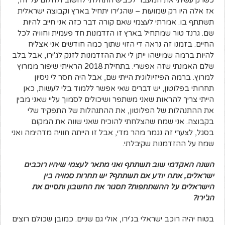
אז אלה היו רק שמועות – שהג'ירו יתחיל בארץ וקבוצה ישראלית
תשתתף בו. אמרתי לעצמי שאם קורה דבר כזה אני חייב להיות
שם. גרנד טור שמתחיל בארץ זו הזדמנות חד פעמית וחוויה לכל
החיים. בזמנו זה נראה די הזוי שתוך כמה חודשים אני אצליח
להיות ברמה שמישהו ייתן לי את ההזדמנות לזנק לג'ירו, אבל בלב
שלם האמנתי שזה אפשרי. בתחילת 2018 הראיתי שיפור ממרוץ
למרוץ. ברמה הפיזיולוגית הייתי שם, אבל היה חסר לי ניסיון
תחרותי בפלוטון, יש דברים שאי אפשר ללמוד בלי לעשות, כאן
הייתי צריך להראות שאני משתפר ושיכולים לסמוך עליי שאני מבין
את ההתנהלות של הפלוטון, את ההתנהלות של התפקיד שלי
בקבוצה. אני שמח שהצלחתי להוכיח שאני שווה את המקום
בסגל, לצערי זה נגמר מהר מדי, אבל זו הייתה חוויה מדהימה ואני
שמח על ההזדמנות שקיבלתי.
השנה האקדמי שוב תשתתף ואני מתאר לעצמי שיהיו רוכבים
ישראלים, אתה יודע אם תשתתף? יש תחרות סמויה בין
הישראלים על ההשתתפות? תסגור את החשבון ותסיים את
הג'ירו?
בטוח יהיה רוכב ישראלי בג'ירו, אולי גם שניים. כמובן שכולם רוצים