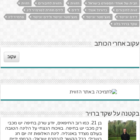
הבית של אוהדי הספורט בישראל
הזווית
הזווית לחיבורים
הזוית
זווית לחיבורים
כדורגל אנגלי
לידס
לידס חוזרת לפרמייר ליג
לידס יונייטד
מנצ'סטר יונייטד
מנצ'סטר יונייטד ולידס יונייטד
פרמייר ליג
שקד ברויר בלוג
עקוב אחרי הכותב
עקוב
בקטנה על שקד ברויר
בן 21. כמו רוב החיפאים, יודע שרק בחיפה יש מכבי
ורק מכבי יש בחיפה. בוויכוח הנצחי על הליגה הטובה
בעולם מצדד באנגליה. ליגת האלופות זה יום חג
בשבילי. בכל הקשור לנבחרת ישראל- הרמתי ידיים.