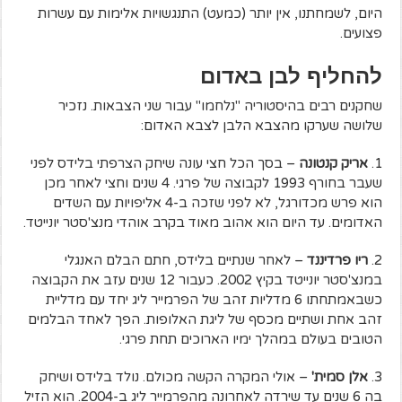
היום, לשמחתנו, אין יותר (כמעט) התנגשויות אלימות עם עשרות
פצועים.
להחליף לבן באדום
שחקנים רבים בהיסטוריה "נלחמו" עבור שני הצבאות. נזכיר
שלושה שערקו מהצבא הלבן לצבא האדום:
1.
אריק קנטונה
– בסך הכל חצי עונה שיחק הצרפתי בלידס לפני
שעבר בחורף 1993 לקבוצה של פרגי. 4 שנים וחצי לאחר מכן
הוא פרש מכדורגל, לא לפני שזכה ב-4 אליפויות עם השדים
האדומים. עד היום הוא אהוב מאוד בקרב אוהדי מנצ'סטר יונייטד.
2.
ריו פרדיננד
– לאחר שנתיים בלידס, חתם הבלם האנגלי
במנצ'סטר יונייטד בקיץ 2002. כעבור 12 שנים עזב את הקבוצה
כשבאמתחתו 6 מדליות זהב של הפרמייר ליג יחד עם מדליית
זהב אחת ושתיים מכסף של ליגת האלופות. הפך לאחד הבלמים
הטובים בעולם במהלך ימיו הארוכים תחת פרגי.
3.
אלן סמית'
– אולי המקרה הקשה מכולם. נולד בלידס ושיחק
בה 6 שנים עד שירדה לאחרונה מהפרמייר ליג ב-2004. הוא הזיל