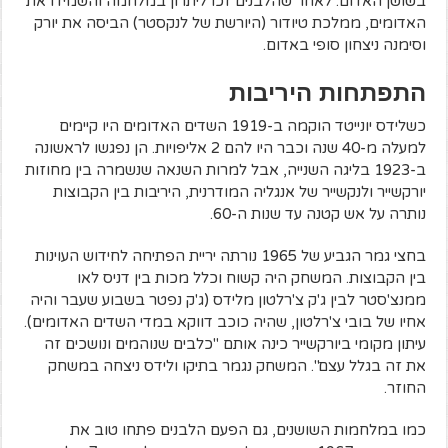
בשושן האדום. לאחר שהלבנים זכו ליתרון במלחמה והשמידו את
האדומים, ממלכת טיודור (היורשת של לנקסטר) הביסה את יורק
וסימנה ניצחון סופי באדום.
התפתחות היריבות
כשלידס יונייטד הוקמה ב-1919 השדים האדומים היו קיימים
למעלה מ-40 שנה וכבר היו להם 2 אליפויות. הן נפגשו לראשונה
ב-1923 בליגה השנייה, אבל למרות השנאה שנשמרה בין מחוזות
יורקשייר ולנקשייר של אנגליה המודרנית, היריבות בין הקבוצות
נותרה על אש קטנה עד שנות ה-60.
בחצי גמר הגביע של 1965 נורתה יריית הפתיחה לחידוש העוינות
בין הקבוצות. המשחק היה קשוח וכלל מכות בין דניס לאו
ממנצ'סטר לבין ג'ק צ'רלטון מלידס (ג'ק נפטר בשבוע שעבר והיה
אחיו של בובי צ'רלטון, שהיה כוכב דווקא במדי השדים האדומים).
עיתון מקומי ביורקשייר כינה אותם "כלבים שנוהמים ונושכים זה
את זה בגלל עצם". המשחק נגמר בתיקו ולידס ניצחה במשחק
החוזר.
כמו במלחמות השושנים, גם הפעם הלבנים פתחו טוב את