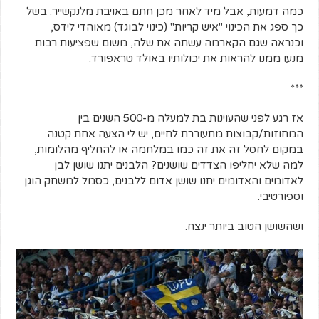
כמה דמעות, אבל מיד לאחר מכן חתם באויבת מלנקשייר. בשל
כך ספג את הכינוי "איש קריות" (כינוי לבוגד) מאוהדי לידס,
וכנראה שגם הקארמה עשתה את שלה, משום שפציעות רבות
מנעו ממנו להראות את יכולותיו באולד טראפורד.
***
אז רגע לפני שהעוינות בת למעלה מ-500 השנים בין
המחוזות/קבוצות מתעוררת לחיים, יש לי הצעה אחת קטנה:
במקום לחסל זה את זה כמו במלחמה או להחליף מהלומות,
למה שלא יחליפו הצדדים שושנים? הלבנים יתנו שושן לבן
לאדומים והאדומים יתנו שושן אדום ללבנים, כסמל למשחק הוגן
וספורטיבי.
ושהשושן הטוב ביותר ינצח.