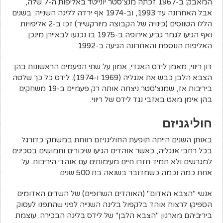
המאבק: ב-1967 זכתה מנצ'סטר יונייטד באליפות ה-7 שלה,
אבל האחרונה עד 1993, וב-1974 אף ירדה לליגה השנייה. בשנים
הללו הטווסים (כינויה של הקבוצה מיורקשייר) זכו ב-2 אליפויות
ואף הגיעו לגמר גביע אירופה ב-1975 בו נכנעו לבאיירן מינכן.
האליפות הנוספת והאחרונה הגיעה ב-1992.
דון ריווי, מאמן לידס האגדי, אמון על שתי הפעמים הראשונות בהן
הצבא הלבן כבש את אנגליה (1969 ו-1974). לידס כל כך שלטה
ביריבות אז, שמנצ'סטר ניצחה אותה רק פעמיים ב-19 משחקים
בהן אימן מאט באזבי נגד לידס של ריווי.
חוליגניזם
באותן השנים הייתה תופעת החוליגניזם רווחת במשחקי כדורגל
בכל רחבי אנגליה, כאשר אוהדים הגיעו שיכורים וחמושים בסכינים
למגרשים ולא תמיד חזרו חיים מעימותים עם אוהדי היריבות. על
אחת כמה וכמה כשמדובר בשנאה בת 500 שנים.
אנשי "הצבא האדום" (האוהדים השרופים) של השדים האדומים
הספיקו לרצוח אוהד בלקפול בליגה השנייה לפני שהתפנו לעסוק
ביריביהם מארגון "הצבא הלבן" של לידס בליגה הבכירה. עוצמת