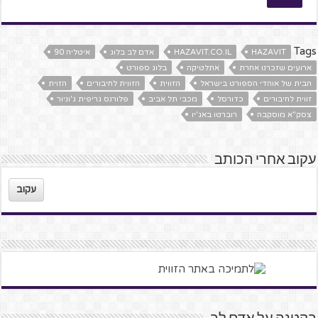
Tags
HAZAVIT
HAZAVIT.CO.IL
אדם לב בלוג
איטליה 90
ארועים שזכרנו אחרת
אתלטיקה
בלוג ספורט
הבית של אוהדי הספורט בישראל
הזווית
הזווית לחיבורים
הזוית
זווית לחיבורים
כדורסל
מכבי תל אביב
פלורנס גריפית ג'וניור
צסק"א מוסקבה
רוברטו באג'יו
עקוב אחרי הכותב
עקוב