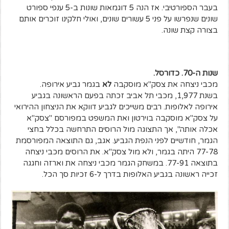
בעבר הספורטיבי. אז הנה 5 דוגמאות שונות ב-5 ענפי ספורט
שונים שנפרשו על פני 5 עשורים שונים, ואולי חלקינו זוכרים אותם
בצורה קצת שונה.
שנות ה-70. כדורסל.
מכבי ניצחה את צסק"א מוסקבה
לא
בגמר גביע אירופה.
בשנת 1,977, מכבי תל אביב זכתה בפעם הראשונה בגביע
אירופה לאלופות. רבים משייכים לגביע דווקא את הניצחון ההירואי
על צסק"א מוסקבה בוירטון ואת המשפט במפורסם "צסק"א
אכלה אותה", אך התצוגה מול הרוסים התרחשה בכלל בחצי
הגמר, חודשיים לפני הנפת הגביע. אגב, גם התוצאה המפורסמת
77-78 היתה בגמר, ולא מול צסק"א. את הרוסים מכבי ניצחה
בתוצאה 77-91. במשחק הגמר מכבי ניצחה את וארזה וחגגה
זכייה ראשונה בגביע האלופות בדרך ל-6 זכיות סך הכל.