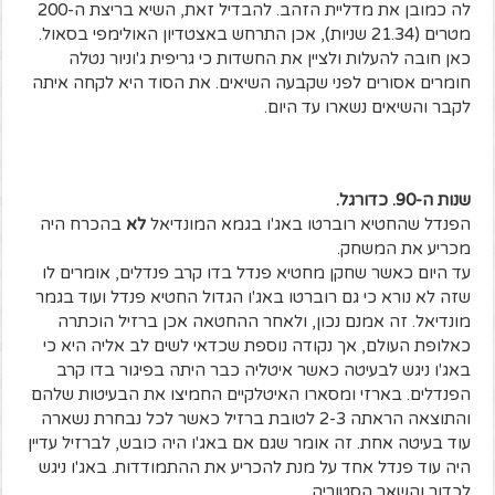
לה כמובן את מדליית הזהב. להבדיל זאת, השיא בריצת ה-200
מטרים (21.34 שניות), אכן התרחש באצטדיון האולימפי בסאול.
כאן חובה להעלות ולציין את החשדות כי גריפית ג'וניור נטלה
חומרים אסורים לפני שקבעה השיאים. את הסוד היא לקחה איתה
לקבר והשיאים נשארו עד היום.
שנות ה-90. כדורגל.
הפנדל שהחטיא רוברטו באג'ו בגמא המונדיאל
לא
בהכרח היה
מכריע את המשחק.
עד היום כאשר שחקן מחטיא פנדל בדו קרב פנדלים, אומרים לו
שזה לא נורא כי גם רוברטו באג'ו הגדול החטיא פנדל ועוד בגמר
מונדיאל. זה אמנם נכון, ולאחר ההחטאה אכן ברזיל הוכתרה
כאלופת העולם, אך נקודה נוספת שכדאי לשים לב אליה היא כי
באג'ו ניגש לבעיטה כאשר איטליה כבר היתה בפיגור בדו קרב
הפנדלים. בארזי ומסארו האיטלקיים החמיצו את הבעיטות שלהם
והתוצאה הראתה 2-3 לטובת ברזיל כאשר לכל נבחרת נשארה
עוד בעיטה אחת. זה אומר שגם אם באג'ו היה כובש, לברזיל עדיין
היה עוד פנדל אחד על מנת להכריע את ההתמודדות. באג'ו ניגש
לכדור והשאר הסטוריה.