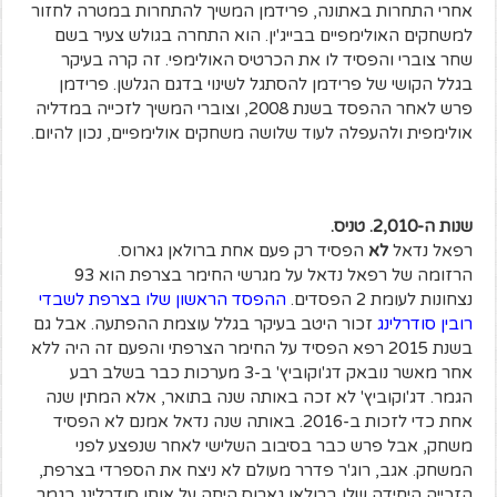
אחרי התחרות באתונה, פרידמן המשיך להתחרות במטרה לחזור
למשחקים האולימפיים בבייג'ין. הוא התחרה בגולש צעיר בשם
שחר צוברי והפסיד לו את הכרטיס האולימפי. זה קרה בעיקר
בגלל הקושי של פרידמן להסתגל לשינוי בדגם הגלשן. פרידמן
פרש לאחר ההפסד בשנת 2008, וצוברי המשיך לזכייה במדליה
אולימפית ולהעפלה לעוד שלושה משחקים אולימפיים, נכון להיום.
שנות ה-2,010. טניס.
רפאל נדאל
לא
הפסיד רק פעם אחת ברולאן גארוס.
הרזומה של רפאל נדאל על מגרשי החימר בצרפת הוא 93
נצחונות לעומת 2 הפסדים.
ההפסד הראשון שלו בצרפת לשבדי
רובין סודרלינג
זכור היטב בעיקר בגלל עוצמת ההפתעה. אבל גם
בשנת 2015 רפא הפסיד על החימר הצרפתי והפעם זה היה ללא
אחר מאשר נובאק דג'וקוביץ' ב-3 מערכות כבר בשלב רבע
הגמר. דג'וקוביץ' לא זכה באותה שנה בתואר, אלא המתין שנה
אחת כדי לזכות ב-2016. באותה שנה נדאל אמנם לא הפסיד
משחק, אבל פרש כבר בסיבוב השלישי לאחר שנפצע לפני
המשחק. אגב, רוג'ר פדרר מעולם לא ניצח את הספרדי בצרפת,
הזכייה היחידה שלו ברולאן גארוס היתה על אותו סודרלינג בגמר.