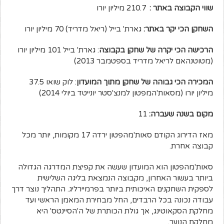
שווי הקבוצה באתר
:
210.7 מיליון יורו
השחקן הכי יקר באתר:
גארת' בייל (ריאל מדריד) 70 מיליון יורו
הרכישה הכי יקרה של שחקן בקבוצה
: גארת' בייל 101 מיליון יורו
(מטוטנהאם לריאל מדריד בספטמבר 2013)
המכירה הכי גבוהה של שחקן מתוך המועדון
: לוק שואו 37.5
מיליון יורו (מסאות'המפטון למנצ'סטר יונייטד ביולי 2014)
מקום בשנה שעברה:
11
מאז הדירוג הקודם סאות'מהפטון ירדה 17 מקומות, יותר מכל
קבוצה אחרת.
סאות'מהפטון הוא המועדון שעשה את קפיצת המדרגה הגדולה
ביותר בעשור האחרון, מקבוצה הנמצאת בליגה השלישית
לספקית השחקנים האיכותית ביותר בפרמיירליג. התהליך נוצר דרך
עבודה נכונה בכל הרבדים, החל מבחירת המאמן הראשי ועד
מחלקת הסקאוטינג, אך גולת הכותרת של ה'הסיינטס' היא
מחלקת הנוער.