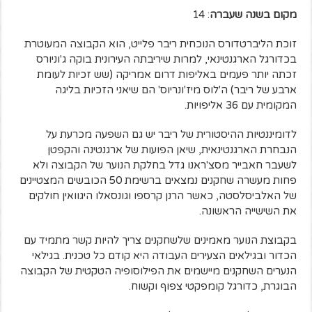
מקום בשנה שעברה
: 14
זוכת הליברטדורס הנוכחית ריבר פלייט, הוא הקבוצה המעוטרת
בכדורגל הארגנטינאי, למרות שיריבתה העירונית בוקה ג'וניורס
זכתה יותר פעמים באליפות דרום אמריקה (שש זכיות לעומת
ארבע של ריבר) ה'לוס מיז'ונריוס' הם שיאני הזכיות בליגה
המקומית עם 36 אליפויות.
לדומיננטיות ההיסטורית של ריבר יש גם השפעה מכרעת על
הנבחרת הארגנטינאית, שיאן הפועות של ארגנטינה והקפטן
לשעבר חאבייר מסצ'ראנו גדל בחלקת הנוער של הקבוצה ולא
פחות מעשרה שחקנים נמצאים ברשימת 50 הכובשים המצטיינים
של האלביסלסטה, כאשר הרנן קרספו וגונסאלו היגוואין חולקים
את השישייה הראשונה.
בקבוצת הנוער מאמינים שלשחקנים צריך להיות קשר מתמיד עם
הכדור ובגילאים הצעירים העבודה היא קודם כל טכנית. בגילאי
הנערים השחקנים מיישמים את הפילוסופיה הטקטית של הקבוצה
הבוגרת, כדורגל קומפקטי צפוף וקשוח.