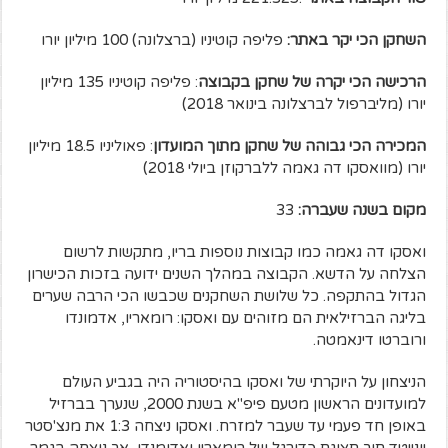
השחקן הכי יקר באתר:
פליפה קוטיניו (ברצלונה) 100 מיליון יורו
הרכישה הכי יקרה של שחקן בקבוצה
: פליפה קוטיניו 135 מיליון
יורו (מליברפול לברצלונה בינואר 2018)
המכירה הכי גבוהה של שחקן מתוך המועדון
: פאוליניו 18.5 מיליון
יורו (מוואסקו דה גאמה ללברקוזן ביולי 2018)
מקום בשנה שעברה:
33
ואסקו דה גאמה כמו קבוצות נוספות בריו, מתקשות לרשום
הצלחה על הדשא. הקבוצה במהלך השנים ידועה בזכות הכישרון
הגדול בהתקפה. כל שלושת השחקנים שכבשו הכי הרבה שערים
בליגה הברזילאית הם מזוהים עם ואסקו: רומאריו, אדמונדו
ורוברטו דינאמטה.
הניצחון על היוקרתי של ואסקו בהיסטוריה היה בגביע העולם
למועדונים הראשון מטעם פיפ"א בשנת 2000, שנערך בברזיל
באופן חד פעמי עד שעבר למזרח. ואסקו ניצחה 1:3 את מנצ'סטר
יונייטד תוך תצוגת כדורגל של רומאריו ואדומנדו, אך נוצחה בגמר