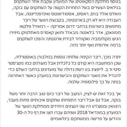
בנוסף מחלקת הסקאוטינג של המועדון עוקבת אחר השחקנים
בגילאים הצעירים בשל התחרות הקשה על השחקנים עם בוקה,
ניואלס אולד בויס, ראסינג, אסטודיאנטס ואינדפנדיינטה, אבל
העבודה היא לא רק בארגנטינה, בקבוצת הנוער של ריבר
מחפשים כישרונות ברחבי דרום אמריקה – רמאדל פלקאו
ממונאקו, אדר בלאנטה מבאזל וחואן קאסרס מאתלטיקו מיניירו
הגיעו מקולומביה ואקוודור לבירת ארגנטינה והפכו לשחקנים
ברמה אירופית ואף יותר מזה.
יתרה מכך, ריבר הקימה שלוחה נוספת במלבורן באוסטרליה,
שכן המחשבה היא קודם כל כלכלית אבל מעודנים כמו מנצ'סטר
סיטי ור.ב. לייפציג בנו רשת גדולה של מועדונים ברחבי העולם כדי
להגדיל את מאגר השחקנים והכישרונות במועדון כאשר האחרונה
בנתה על כך פילוסופיה שלמה.
אך בכל זאת יש לציין, המצב של ריבר כיום טוב הרבה יותר משל
בוקה, אבל גם אבל ריבר התפחתו שחקנים איכותיים פחות מעבר,
היגוואין ומסצ'רנו היו שני הנציגים היחידים ממחלקת הנוער של
המועדון במונדיאל 2018 ושניהם עברו חצו את רף גיל ה-30
והודיעו על פרישה ממשחקים בינלאומיים.