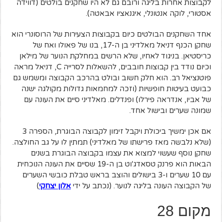
לקבוצות אחרות בליגה ורובם גם לא היו שחקנים בולטים (דווידה
אסטורי, לוקה אנטונלי, איגנאציו אבאטה).
אחד השחקנים הבולטים כיום בקבוצות הצעירות של הרוסונרי הוא
שחקן הכנף דניאל מאלדיני בן ה-17, בנו של פאולו ואח של
כריסטיאן. בניגוד לאחיו, שלא הרשים במחלקת הנוער של מילאן
וכיום נודד בין קבוצות חובבים, להשאלות לסרייה C, דניאל מראה
פוטנציאל רב. הוא חלק חשוב ובולט בהרכב הקבוצה ומשמש גם
כבועט בעיטות חופשיות (וזכה למחמאות גדולות מקולגה ישנה
של אביו, אנדראה פירלו) ופנדלים. מאלדיני סיים את העונה עם
שמונה שערים ובישול אחד.
אם אכן ימשיך ביכולת ויקבל זימון לקבוצה הבוגרת, הספרה 3
(שלא נלבשה מאז פרישתו של מאלדיני) תמתין לו על גב החולצה.
שחקן נוסף שעשוי למצוא את עצמו בקבוצה הבוגרת בשנים
הבאות הוא פרנק טסאדג'וט בן ה-19 שסיים את העונה הנוכחית
עם 10 שערים ו-3 בישולים והוצב בראש טבלת כובשי השערים
של הקבוצה העונה בליגה לנוער. (נכתב על ידי
א
לון יצחקי
)
מקום 28