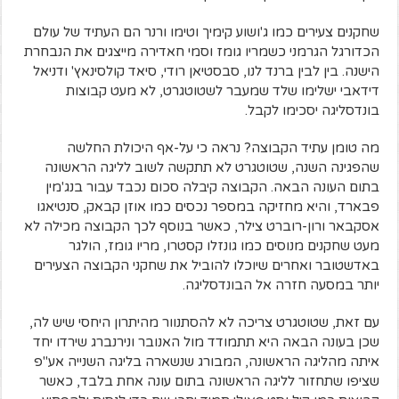
שחקנים צעירים כמו ג'ושוע קימיך וטימו ורנר הם העתיד של עולם
הכדורגל הגרמני כשמריו גומז וסמי חאדירה מייצגים את הנבחרת
הישנה. בין לבין ברנד לנו, סבסטיאן רודי, סיאד קולסינאץ' ודניאל
דידאבי ישלימו שלד שמעבר לשטוטגרט, לא מעט קבוצות
בונדסליגה יסכימו לקבל.
מה טומן עתיד הקבוצה? נראה כי על-אף היכולת החלשה
שהפגינה השנה, שטוטגרט לא תתקשה לשוב לליגה הראשונה
בתום העונה הבאה. הקבוצה קיבלה סכום נכבד עבור בנג'מין
פבארד, והיא מחזיקה במספר נכסים כמו אוזן קבאק, סנטיאגו
אסקבאר ורון-רוברט צילר, כאשר בנוסף לכך הקבוצה מכילה לא
מעט שחקנים מנוסים כמו גונזלו קסטרו, מריו גומז, הולגר
באדשטובר ואחרים שיוכלו להוביל את שחקני הקבוצה הצעירים
יותר במסעה חזרה אל הבונדסליגה.
עם זאת, שטוטגרט צריכה לא להסתנוור מהיתרון היחסי שיש לה,
שכן בעונה הבאה היא תתמודד מול האנובר ונירנברג שירדו יחד
איתה מהליגה הראשונה, המבורג שנשארה בליגה השנייה אע"פ
שציפו שתחזור לליגה הראשונה בתום עונה אחת בלבד, כאשר