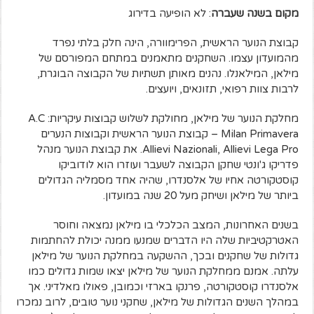
מקום בשנה שעברה
: לא הופיעה בדירוג
קבוצת הנוער הראשית, הפרימוורה, הינה חלק בלתי נפרד
מהמועדון עצמו. השחקנים מתאמנים במתחם המפורסם של
מילאן, המילאנלו. נהנים מאותן תשתיות של הקבוצה הבוגרת,
לרבות צוות רפואי, תזונאים, ויועצים.
מחלקת הנוער של מילאן, מחולקת לשלוש קבוצות עיקריות: A.C
Milan Primavera – קבוצת הנוער הראשית וקבוצות הנערים
Allievi Nazionali, Allievi Lega Pro. את קבוצת הנוער מנהל
פדריקו ג'ונטי שחקן הקבוצה לשעבר ועוזרו הוא לודוביקו
קוסטקורטה אחיו של אלסנדרו, שהיה אחד מסמליה הגדולים
ביותר של מילאן ושיחק מעל 20 שנה במועדון.
בשנים האחרונות, המצב הכלכלי בו מילאן נמצאה וחוסר
האטרקטיביות שלה היו הדברים שמנעו ממנה יכולת להחתמות
גדולות של שחקנים ובכך, ההשקעה במחלקת הנוער של מילאן
עלתה. אמנם ממחלקת הנוער של מילאן יצאו שמות גדולים כמו
אלסנדרו קוסטקורטה, פרנקו בארזי וכמובן, פאולו מאלדיני. אך
במהלך השנים הגדולות של מילאן, שחקני נוער טובים, לרוב נמכרו