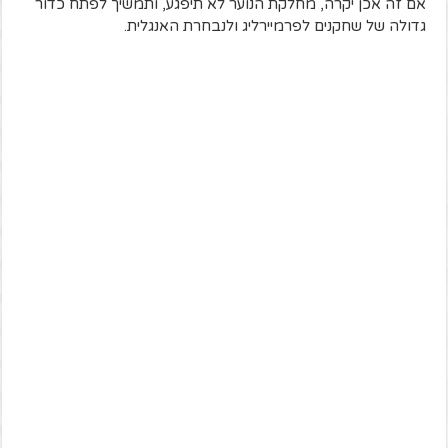
אם זה אכן יקרה, מחלקת הנוער לא תיפגע, ותמשיך לפתח כדור
גדולה של שחקנים לפרמיירליג ולנבחרת האנגלית.