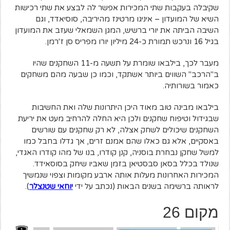
שקיבלה בעקבות שתי המכירות אפשר לה לבצע את שתי רכישות
השיא של המועדון – איניגו מרטינז מהיריבה, סוסיאדד, וגם
השיבה הביתה את יורי ברשיש, המגן השמאלי שעזב את המועדון
בגיל 16 ונרכש תמורת כ-24 מיליון יורו מפריס סן ז'רמן.
מעבר לכך, בילבאו שומרת על תשעה מ-11 השחקנים שהיו
ב"הרכב" השווים ביותר אשתקד, וכמו כן שבעה מהם משחקים
כאמור בשורותיה.
בילבאו מבינה טוב מאוד היכן היתרונות שלה ואת החשיבות
שבגידול וטיפוח שחקנים ולכן היא החלה להרחיב מעט את יריעת
השחקנים שיכולים לשחק אצלה, לא רק שחקנים עם שורשים
באסקיים, אלא גם כאלו שהם אמנם זרים, אך גדלו בחבל כמו
למשל שחקן נבחרת בוסניה, קנן קודרו, בנו של מהו קודרו האגדי,
שנולד בכלל בסאן סבסטיאן בזמן שאביו שיחק בסוסאידד.
המכירות האחרונות מעלות אותה ארבע מקומות וצפוי שנמשיך
לראותה ברשימה בשנים הבאות (נכתב על ידי
יוחאי שטנצלר
).
מקום 26