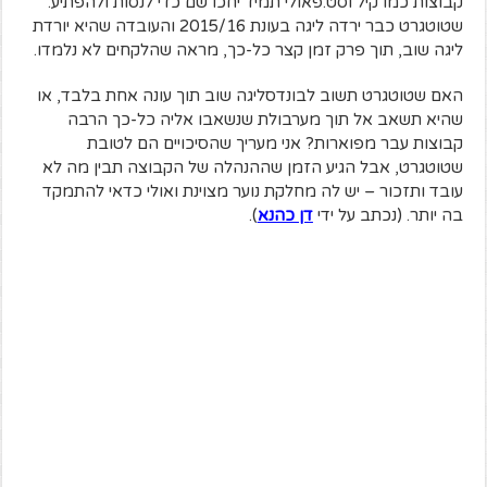
קבוצות כמו קיל וסט.פאולי תמיד יחכו שם כדי לנסות ולהפתיע.
שטוטגרט כבר ירדה ליגה בעונת 2015/16 והעובדה שהיא יורדת
ליגה שוב, תוך פרק זמן קצר כל-כך, מראה שהלקחים לא נלמדו.
האם שטוטגרט תשוב לבונדסליגה שוב תוך עונה אחת בלבד, או
שהיא תשאב אל תוך מערבולת שנשאבו אליה כל-כך הרבה
קבוצות עבר מפוארות? אני מעריך שהסיכויים הם לטובת
שטוטגרט, אבל הגיע הזמן שההנהלה של הקבוצה תבין מה לא
עובד ותזכור – יש לה מחלקת נוער מצוינת ואולי כדאי להתמקד
בה יותר. (נכתב על ידי
דן כהנא
).