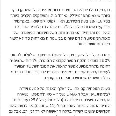
בקבוצת הילדים של הקבוצה מדרום אנגליה גדלו השחקן היקר
ביותר שיצא מהפרמיירליג, גארת' בייל, והשחקנים היקרים ביותר
בגיל 16 ו-18 בעת מכירתם, תאו וולקוט ולוק שואו. באקדמיה
מושקעים עשרות מיליוני ליש"ט בכל שנה כדי לספק את רמת
האימונים והמחייה הטובה ביותר. בשל מיקומה הגיאוגרפי של
סאות'המפטון, הילדים שוהים במשפחות מארחות כדי לא ליצור
בידוד ותחושת ריחוק.
מטרת העל של האקדמיה של סאות'המפטון היא לעלות לפחות
50% מבוגרי מחלקת הנוער לקבוצה הבוגרת, ולמרות שהציפייה
רחוקה מלהתממש, אפשר לראות את המגמתיות של המועדון
לעומת קבוצות אחרות באנגליה שיעדיפו לרכוש שחקנים בכסף
גדול מאשר להשתמש בתוצרת המקומית.
בעונה הנוכחית קבוצתו של ראלף האזנהוטל כמעט וירדה
לצ'מפיונשיפ, אבל ה-DNA נשמר – סאות'המפטון נשארה
הקבוצה הצעירה בפמריירליג (גיל ממוצע של 25.8) עם כמות
הזרים הנמוכה ביותר לאחר ברנלי (11 שחקנים). אין לדעת האם
הקדושים ימשיכו לשרוד בליגה הראשונה לאורך זמן רב, אבל גם