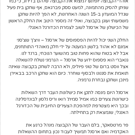
אוהדי הקבוצה יופתעו למצוא את הקבוצה שלהם בדירוג, כי כמו
שניתן להסיק מהתמונה, למעט ססק פברגאס, אף שחקן בית פעיל
שגדל המועדון ב-15 השנה האחרונות, לא הפך להיות שחקן
משמעותי ועוגן בקבוצה, ואולי זה מספר היטב את החלק הראשון
של הכישלון של ארסנל לשוב לצמרת הכדורגל האנגלי.
החלק השני יכול להיות הפספוסים של ארסנל – וויצ'ך שצ'סני
אמנם לא אהוד בלשון המעטה על ידי חלק מאוהדי התותחנים,
אבל לא בטוח שהוא פחות טוב מהשוער הנוכחי, ברנד לנו.
גנאברי הוא פספוס ידוע של ארסנל – הגרמני נשלח להשאלה
אצל ווסט ברום של טוני פיוליס, ולא הרבה לשחק בקבוצה שאינה
תואמת את סגנונו ולבסוף שוחרר. כיום הוא שחקן הרכב בבאיירן
מינכן ושחקן נבחרת גרמניה.
ארסנל היום מנסה לתקן את כישלונות העבר דרך השאלות
כישרונות צעירים כמו אמיל סמית' רואו וריס נלסון לבונדסליגה
ובכך היא מצטרפת למהפכת הצעירים החיובית של הכדורגל
האנגלי, שנמצאת רק בתחילתה.
פר מרטסאקר, בלם העבר של הקבוצה מנהל כרגע את
האקדמיה ואם ארסנל תמשיך לעבוד נכון בתחום ההשאלות