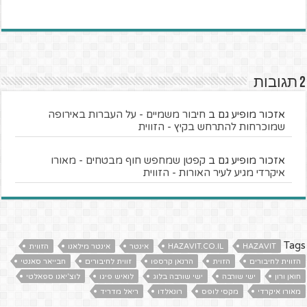
2 תגובות
אזכור מופיע גם ב
חיבור משמיים - על העברות באירופה
שמוכרחות להתרחש בקיץ - הזווית
אזכור מופיע גם ב
קפטן שמחפש חוף מבטחים - מאורו
איקרדי מגיע לעיר האורות - הזווית
Tags
HAZAVIT
HAZAVIT.CO.IL
אינטר
אינטר מילאנו
הזווית
הזווית לחיבורים
הזוית
הרנאן קרספו
זווית לחיבורים
חבייאר סאנטי
חואן ורון
ישי שורבה
ישי שורבה בלוג
לואיש פיגו
לוצ'יאנו ספאלטי
מאורו איקרדי
מקסי לופס
רונאלדו
ריאל מדריד