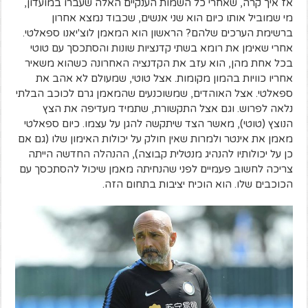
אז איך קרה, שאחרי כל השמות הענקיים האלה שעברו במועדון,
מי שמוביל אותו כיום הוא שני אנשים, שכבוד נמצא אחרון
ברשימת הערכים שלהם? הראשון הוא המאמן לוצ'יאנו ספאלטי.
אחרי שאימן את רומא בשתי קדנציות שונות והסתכסך עם טוטי
בכל אחת מהן, הוא עזב את הקדנציה האחרונה כשהוא משאיר
אחריו כוויות בהמון מקומות. אצל טוטי, שמעולם לא אהב את
ספאלטי. אצל האוהדים, שמשוכנעים שהמאמן גרם לכוכב הבלתי
נלאה לפרוש. וגם אצל התקשורת, שתמיד מעדיפה את הצץ
הנוצץ (טוטי), מאשר הצד שיתקשה להגן על עצמו. כיום ספאלטי
מאמן את אינטר ולמרות שאין חולק על יכולות האימון שלו (גם אם
כן על יכולותיו להנהיג מנטלית קבוצה), ההנהלה החדשה הייתה
צריכה לחשוב פעמיים לפני שהנחיתה מאמן שיכול להסתכסך עם
הכוכבים שלו. הוא הוכיח יציבות בתחום הזה.