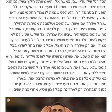
הכדורגל שלו עדיין שם, כאשר אליו היא ציוותה חלוץ צעיר, גם הוא
מארגנטינה, מאורו איקרדי שמו. 11 שערים כבש איקרדי ב-33
הופעות בסמפדוריה ורגע לפני שנבנה לו צמד התקפי נוצץ, דאג
החלוץ הצעיר להרוס הכל. בסוף העונה פרצו השמועות על הרומן
שניהל איקרדי עם אשתו של לופס וטלנובלה אמיתית התחילה.
לופס ואשתו פצחו בהליך גירושין ולכלוכים בתקשורת, כאשר כל
מה שלופס ביקש היה שיבינו את עמדתו; צד שלישי שמעולם לא
ביקש להיות חלק מהטירוף שנוצר סביבו. הכל יכל לעבור בשקט
מצידו, אם רק איקרדי היה מתנצל, אבל מאורו בחר לעקוץ בכל
הזדמנות, לרדת על לופס, להכתים את שמו ולשחק את הנבל.
הוא אפילו קיעקע את אשתו (גרושתו של לופס) וילדיה על גופו. הוא
מעלה ללא הרף תמונות של הילדים לפייסבוק, חרף בקשותיו של
לופס שלא יעשה זאת. השניים נפגשו אחד מול השני בליגה ולופס
סירב ללחוץ את ידו של חברו לשעבר. איקרדי הפך לאיש השנוא
באיטליה, אבל גם בארגנטינה לא מיהרו לחבק אותו. בארץ
מולדתם ידעו את מי הם מעדיפים וכעונש, איקרדי לא זומן יותר
לסגל הנבחרת. רק לאחרונה קיבל זימן נוסף, אחרי כמה שנים.