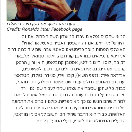
פעם הוא כישף את הסן סירו. רונאלדו
Credit: Ronaldo Inter Facebook page
המוני שחקנים נפלאים עברו במועדון השחור כחול. אם זה
"היורש" אדריאנו. אם זה הקפטן חאבייר סאנטי, או "אחיו"
האיטלקי הפחות מוכר כריסטיאנו סאנטי. עברו שם עוד כמה דרום
אמריקאים נפלאים כמו איבן קורדובה, וולטר סמואל, אלבארו
רקובה, לוסיו, דייגו מיליטו, אסטבן קמביאסו, חואן ורון, הרנאן
קרספו ואחרים. גם אירופאים גדולים עברו שם; לואיש פיגו,
אנדראה פירלו (לפני השיא), קיבו, ויירי, סניידר, טולדו, מטראצי
ועוד. גם מאמנים גדולים עברו שם. אינטר סימלה, יותר מהכל,
כבוד. כל שחקן שכיבד את עצמו שמח לעבור שם. גם ויירה
ואיברהימוביץ' נתנו שם עונות נהדרות. גם סמואל אטו וכל זאת
למרות שהם הגיעו גם כך מאימפריות. כולם זוכרים את התמונה
של מוריניו ומטראצי מחובקים ובוכים אחרי הזכיה בגמר ליגת
האלופות. כבוד הוא הדבר שהיה הכי חשוב למאסימו מוראטי,
הבעלים המיתולוגי וגם לאביו, בעלי המועדון לפניו.