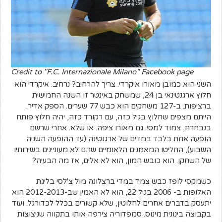
Credit to "F.C. Internazionale Milano" Facebook page
השני הוא כמובן מאורו איקרדי. צריך להרחיב? נרחיב. איקרדי הוא
חלוץ ארגנטינאי בן 24, שמשחק באינטר זו השנה החמישית
ברציפות. ב-127 משחקים הוא כבש 77 שערים. הספק אדיר.
הייתם מצפים שחלוץ בגיל כזה, עם רקורד כזה, יהיה חלוץ פותח
בנבחרת, צמוד למסי. גם מאורו ציפה. או שלא. אחרי שרשם
הופעה אחת בלבד במדים של ארגנטינה (עד ההופעה השניה
השבוע), החליטו המאמנים הלאומיים שהם לא מעוניינים בשירותיו
של השחקן. הוא כובש המון, הוא לא אלים, אז מה הבעיה?
כשמקסי לופז כבש צמד במדי ברצלונה מול צ'לסי בליגת
האלופות ב- 2006 בגיל 22, הוא לא האמין שב-2012-2013 הוא
יתעסק בדברים אחרים לחלוטין, שלא קשורים בכלל לכדורגל. ועוד
בקבוצה בינונית מינוס. סמפדוריה צירפה אותו בתקווה שניצוצות