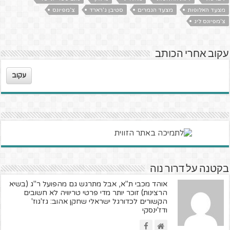
מצעד האלופות
מצעד הגמרים
סטיבן ג'רארד
צ'מפיונס
צ'מפיונס ליג
עקוב אחרי הכותב
עקוב
בקטנה על דרור נוה
אוהד מכבי ת"א, אבל מתרגש גם מהפועל ר"ג (בשיא
הרצינות) זוכר יותר מדי פרטי טריוויה לא חשובים
הקשורים לכדורגל ישראלי שחקן אהוב: גז'גוז'
ודז'ינסקי