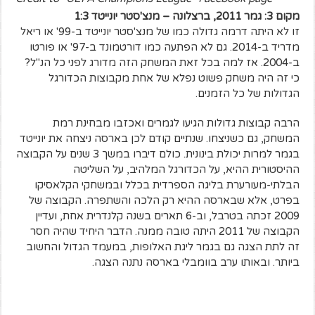
מקום 3: גמר 2011, ברצלונה – מנצ'סטר יונייטד 1:3
זו לא היתה דרמה גדולה כמו של מנצ'סטר יונייטד ב-99' או ריאל
מדריד ב-2014. גם לא הפתעה כמו דורטמונד ב-97' או פורטו
ב-2004. אז למה בכל זאת המשחק הזה מדורג לפני כל הנ"ל?
כי זה היה משחק פשוט נפלא של אחת מקבוצות הכדורגל
הגדולות של כל הזמנים.
הרבה קבוצות גדולות הגיעו לגמרים ואכזבו מבחינת רמת
המשחק, גם כשניצחו. שנתיים קודם לכן בארסה ניצחה את יונייטד
בגמר למרות יכולת בינונית. כולם דיברו במשך 3 שנים על הקבוצה
ההיסטורית ההיא, על הכדורגל המלהיב, על השליטה
הבלתי-מעורערת בליגה הספרדית בכלל ובמשחקי הקלאסיקו
בפרט, אלא שבארסה ההיא רק הלכה והשתפרה. הקבוצה של
2009 זכתה בטרבל, וב-6 תארים בשנה קלנדרית אחת, ועדיין
הקבוצה של 2011 היתה טובה ממנה. הדבר היחיד שהיה חסר
זה לתת הצגה גם בגמר ליגת האלופות, במעמד הגדול והחשוב
ביותר. ובאותו ערב בוומבלי בארסה נתנה הצגה.