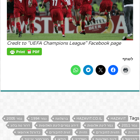
Credit to "UEFA Champions League" Facebook page
לשתף
Tags
HAZAVIT
HAZAVIT.CO.IL
ברצלונה
גמר 1994
גמר 2005
גמר 2011
גמר ליגת אלופות
דירוג גמרים ליגת האלופות
דרור נוה בלוג
הזווית
הזווית לחיבורים
הזוית
זווית לחיבורים
כדורגל אירופאי
ליברפול
ליגת האלופות
מאלדיני
מילאן
מנצ'סטר יונייטד