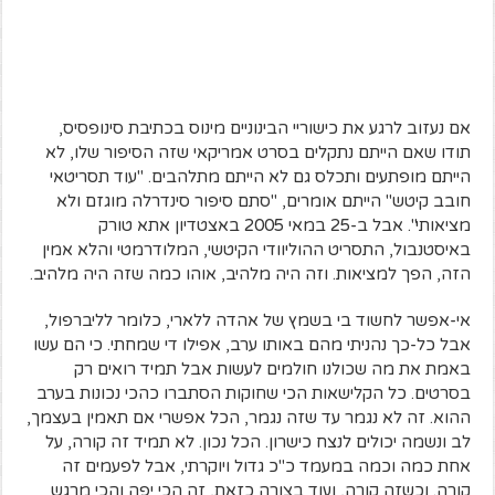
אם נעזוב לרגע את כישוריי הבינוניים מינוס בכתיבת סינופסיס,
תודו שאם הייתם נתקלים בסרט אמריקאי שזה הסיפור שלו, לא
הייתם מופתעים ותכלס גם לא הייתם מתלהבים. "עוד תסריטאי
חובב קיטש" הייתם אומרים, "סתם סיפור סינדרלה מוגזם ולא
מציאותי". אבל ב-25 במאי 2005 באצטדיון אתא טורק
באיסטנבול, התסריט ההוליוודי הקיטשי, המלודרמטי והלא אמין
הזה, הפך למציאות. וזה היה מלהיב, אוהו כמה שזה היה מלהיב.
אי-אפשר לחשוד בי בשמץ של אהדה ללארי, כלומר לליברפול,
אבל כל-כך נהניתי מהם באותו ערב, אפילו די שמחתי. כי הם עשו
באמת את מה שכולנו חולמים לעשות אבל תמיד רואים רק
בסרטים. כל הקלישאות הכי שחוקות הסתברו כהכי נכונות בערב
ההוא. זה לא נגמר עד שזה נגמר, הכל אפשרי אם תאמין בעצמך,
לב ונשמה יכולים לנצח כישרון. הכל נכון. לא תמיד זה קורה, על
אחת כמה וכמה במעמד כ"כ גדול ויוקרתי, אבל לפעמים זה
קורה. וכשזה קורה, ועוד בצורה כזאת, זה הכי יפה והכי מרגש