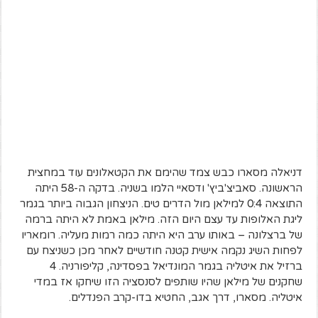
דניאלה מסארו כבש צמד שהימם את הקטאלונים עוד במחצית
הראשונה. סאביצ'ביץ' ודסאיי הלמו בשניה. בדקה ה-58 היתה
התוצאה 0:4 למילאן מול הדרים טים. הניצחון הגבוה ביותר בגמר
ליגת האלופות עד עצם היום הזה. מילאן באמת לא היתה ברמה
של ברצלונה – באותו ערב היא היתה כמה רמות מעליה. רומאריו
לפחות השיג נקמה אישית קטנה חודשיים לאחר מכן כשניצח עם
ברזיל את איטליה בגמר המונדיאל בפסדינה, קליפורניה. 4
שחקנים של מילאן שהיו שותפים לסנסציה הזו שיחקו אז במדי
איטליה. מסארו, דרך אגב, החטיא בדו-קרב הפנדלים.