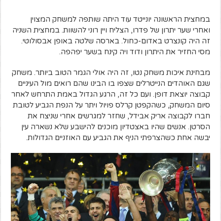
במחצית הראשונה יונייטד עוד היתה שותפה למשחק המצוין
ואחרי שער יתרון של פדרו, הצליח ויין רוני להשוות. במחצית השניה
זה היה קונצרט באדום-כחול. בארסה שלטה באופן אבסולוטי.
מסי החזיר את היתרון ודוד ויה קינח בשער יפהפה.
מבחינת איכות משחק נטו, זה היה אולי הגמר הטוב ביותר. משחק
שגם האוהדים הנייטרלים שצפו בו הבינו שהם רואים מול העיניים
קבוצה יוצאת דופן. ועם כל זה, הרגע הגדול באמת התרחש לאחר
סיום המשחק, כשהקפטן קרלס פויול ויתר על הנפת הגביע לטובת
חברו לקבוצה אריק אבידל, שחזר למגרשים אחרי שניצח את
הסרטן. אנשים שהיו באצטדיון מוכנים להישבע שלא נשארה עין
יבשה אחת כשהצרפתי הניף את הגביע עם האוזניים הגדולות.