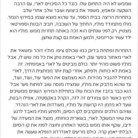
שממש לא היה התחום שלו. כנגד כל הסיכויים לארי, עם הרבה
השקעה ומאמץ, משפר את ביצועיו ועובר שלב אחרי שלב
בתחרות הריצה בבית הספר, עד שהוא מוצא עצמו במירוץ הגמר.
מולו מתמודד מת'יו, החתיך של השכבה, חביב הבנות וספורטאי
מצטיין. רק לפני שנתיים הוא זכה באותה תחרות ממש. מת'יו הוא
ילד עשיר וכריזמטי, ולמען האמת גם קצת שחצן.
התחרות נפתחת בדיוק כמו שכולם ציפו. מת'יו דוהר ומשאיר את
לארי מאחור בפער ענק. לארי באמת נותן את כל מה שיש לו, אבל
מת'יו פשוט מהיר יותר. כולם מביטים על לארי באמפתיה. זה
באמת לא כוחות. ולפתע, אחרי קצת יותר ממחצית הדרך, לארי
מתחיל להגביר מהירות. הוא מצמצם את הפער עוד, ועוד, ועוד,
עד שהוא מדביק את מת'יו, שמצידו מנסה שוב לפתוח פער אבל
הוא כבר בזבז את הכוח שלו בתחילת המירוץ. השניים ממשיכים
לרוץ כאשר הם צמודים זה לזה, הקהל באקסטזה, אפילו הבנות,
שעד לא מזמן היו קרועות על מת'יו, מעודדות את לארי הנהדר.
שניהם הולכים ומתקרבים לקו הסיום, ולפתע מת'יו מאבד לרגע
את שיווי המשקל. לארי, בשארית כוחותיו, מנצל את המעידה של
יריבו, עוקף אותו ממש במטר האחרון וחוצה לפניו את קו הסיום.
הבלתי ייאמן קרה. כולם מריעים לאנדרדוג הנפלא שעשה את