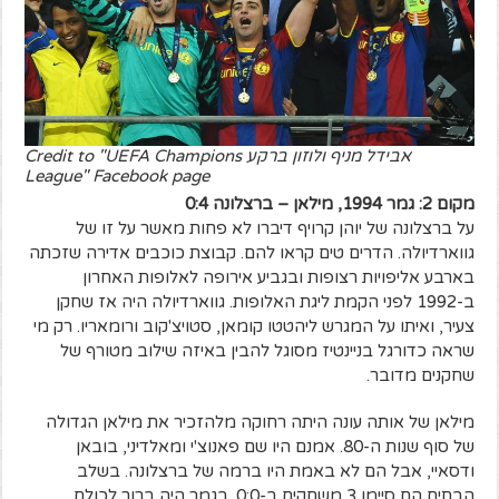
אבידל מניף ולוזון ברקע Credit to "UEFA Champions
League" Facebook page
מקום 2: גמר 1994, מילאן – ברצלונה 0:4
על ברצלונה של יוהן קרויף דיברו לא פחות מאשר על זו של
גווארדיולה. הדרים טים קראו להם. קבוצת כוכבים אדירה שזכתה
בארבע אליפויות רצופות ובגביע אירופה לאלופות האחרון
ב-1992 לפני הקמת ליגת האלופות. גווארדיולה היה אז שחקן
צעיר, ואיתו על המגרש ליהטטו קומאן, סטויצ'קוב ורומאריו. רק מי
שראה כדורגל בניינטיז מסוגל להבין באיזה שילוב מטורף של
שחקנים מדובר.
מילאן של אותה עונה היתה רחוקה מלהזכיר את מילאן הגדולה
של סוף שנות ה-80. אמנם היו שם פאנוצ'י ומאלדיני, בובאן
ודסאיי, אבל הם לא באמת היו ברמה של ברצלונה. בשלב
הבתים הם סיימו 3 משחקים ב-0:0. בגמר היה ברור לכולם