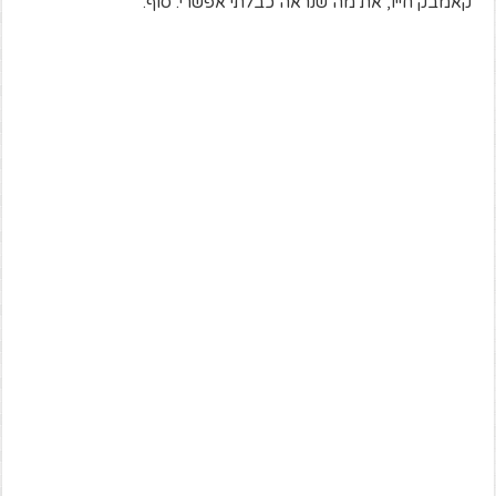
קאמבק חייו, את מה שנראה כבלתי אפשרי. סוף.