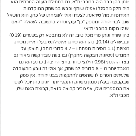
יונתן כהן כבר היה במכבי ת"א, גם בתחילת העונה הנוכחית הוא
היה חלק מהסגל ואפילו שותף וכבש במשחק המוקדמות
האירופיות מול טיראנה. לצערו ואולי לשמחתו של כהן, הוא הושאל
שוב לבני יהודה ומספק "כן" ענקי ונחרץ כתשובה לשאלה "האם
יש לו מקום במכבי ת"א?".
כהן פורח ונותן פרי מכל טוב. זה לא מתבטא רק בשערים (0.19)
ובבישולים (0.14), כהן הוא שחקן אינטילגנט בעל ראיית משחק
מצוינת (1.1 מסירות מפתח ו – 4.7 כדורי רוחב), חוצפן על
המגרש (ניסיונות הבקעה מהקרן) ובו בעת עובד קשה מאוד גם
בצד ההגנתי (0.98 חילוצי כדור בחצי היריבה). כרגע הוא גם
מאבד יותר מ – 8 כדורים למשחק, אך אולי זה נובע מהעובדה
שלעיתים חסרים לו שותפים להתקפות בבני יהודה. אין ספק
שבקבוצה בעלת סגנון משחק התקפי יותר, יונתן כהן יוכל לשפר
את המספרים שלו, אני מכיר קבוצה כזאת, קבוצת האם שלו,
מכבי ת"א.