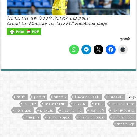
יהונתן כהן. לא יכלו לתת לו יותר הזדמנויות?
Credit to "Maccabi Tel Aviv FC" Facebook page
לשתף
Tags
HAZAVIT
HAZAVIT.CO.IL
אור דסה
דן ביטון
הזווית
הזווית לחיבורים
הזוית
השאלות
זווית לחיבורים
יונתן כהן
כדורגל ישראלי
ליגת העל
מורן כהן בלוג
מושאלים
מכבי חיפה
מכבי תל אביב
מעקב המושאלים
מעקב מושאלים
מתן חוזז
קישור קדמי