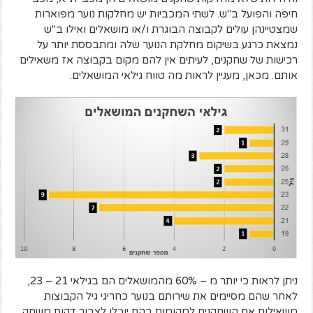
חיפה והפועל ב"ש. לשתי המכביות יש מחלקות נוער מפוארות
שמצטיינהן עולים לקבוצה הבוגרת ו/או מושאלים ואילו ב"ש
נמצאת כרגע בשיקום מחלקת הנוער שלה ומתבססת יותר על
רכישות של שחקנים, לעיתים אין להם מקום בקבוצה אז משאילים
אותם. מכאן, מעניין לראות מה טווח גילאי המושאלים.
ניתן לראות כי יותר מ – 60% מהמושאלים הם בגילאי 21 – 23,
לאחר שהם מסיימים את שירותם בנוער כחריגי גיל הקבוצות
משאילות את השחקנים למקומות בהם יוכלו לצבור דקות משחק