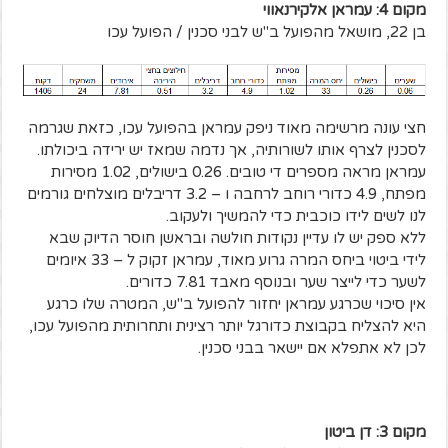
מקום 4: עמראן אלקירנאווי
בן 22, מושאל מהפועל ב"ש לבני סכנין / הפועל עכו
חצי עונה מרשימה מאוד ניפק עמראן בהפועל עכו, כזאת שגרמה
לסכנין לצרף אותו לשורותיה, אך נדמה שמאז יש ירידה ביכולתו.
עמראן מראה מספרים די טובים. 0.26 בישולים, 1.02 מסירות
מפתח, 4.9 כדורי רוחב לרחבה ו – 3.2 דריבלים מוצלחים גורמים
לנו לשים לידו כוכבית כדי להמשיך ולעקוב.
ללא ספק יש לו עדיין נקודות חולשה ובראשן חוסר הדיוק שבא
לידי ביטוי ביחס המרה גרוע מאוד, עמראן זקוק ל – 33 איומים
לשער כדי לייצר שער ובנוסף מאבד 7.81 כדורים.
אין סיכוי שכרגע עמראן יחזור להפועל ב"ש, המטרה שלו כרגע
היא להצליח בקבוצת כדורגל יותר רצינית ותחרותית מהפועל עכו,
לכן לא אתפלא אם יישאר בבני סכנין.
מקום 3: דן ביטון