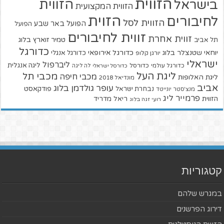
הזווית
הזווית
בישראל
הזווית המקצועית
הזוית
לחיבורים
הזווית לסל
הפועל באר שבע
הפועל
זווית לחיבורים
זווית אחרת
טמיר זוארץ בלוג
תל אביב
כדורגל
יוחאי שטנצלר בלוג
כדורגל אירופאי
כדורגל אנגלי
יורגן קלופ
ישראלי
ליברפול
ליגה אנגלית
כדורגל עולמי
כדורסל
כדורסל ישראלי
לה ליגה
ליגת העל
מכבי תל
מכבי חיפה
ליגת האלופות
מונדיאל 2018
אביב
עופר גולדמן בלוג
פודקאסט
נבחרת ישראל
מנצ'סטר יונייטד
פרמייר ליג
הזווית
ריאל מדריד
רועי זגה בלוג
קטגוריות
במגרש שלהם
דירוג הפרשנים