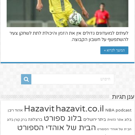
לעיתים למועדונים גדולים אין את הזמן והיכולת לתת לשחקן צעיר
להשתפשף על חשבון הקבוצה.
המשך לקרוא »
ענן תגיות
hazavit.co.il
Hazavit
NBA
podcast
אהוד ריבן
בלוג ספורט
ביתר ירושלים
ברצלונה
בלוג
אתר הזווית
ברק קורן בלוג
הבית של אוהדי הספורט
הבית של אוהדי הספורט