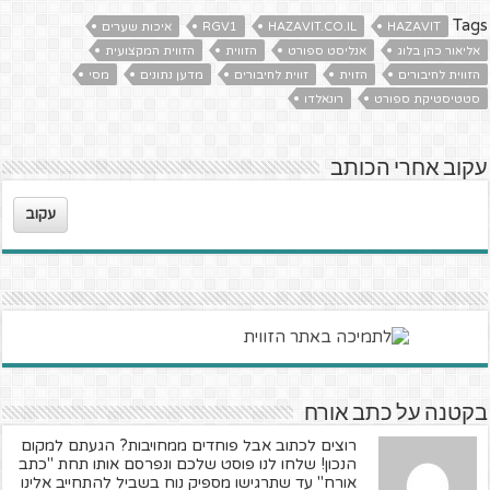
Tags
HAZAVIT
HAZAVIT.CO.IL
RGV1
איכות שערים
אליאור כהן בלוג
אנליסט ספורט
הזווית
הזווית המקצועית
הזווית לחיבורים
הזוית
זווית לחיבורים
מדען נתונים
מסי
סטטיסטיקת ספורט
רונאלדו
עקוב אחרי הכותב
עקוב
בקטנה על כתב אורח
רוצים לכתוב אבל פוחדים ממחויבות? הגעתם למקום
הנכון! שלחו לנו פוסט שלכם ונפרסם אותו תחת "כתב
אורח" עד שתרגישו מספיק נוח בשביל להתחייב אלינו