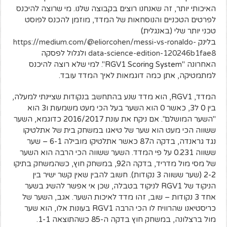
האיכותי יותר, זה שאנחנו רוצים בקבוצה שלנו. מי שרוצה להיכנס
לפרטים הטכניים והנוסחאות של המדד, מוזמן להכנס לפוסט
טכני יותר שלי (באנגלית)
בלינק
https://medium.com/@eliorcohen/messi-vs-ronaldo-
data-science-edition-120246b1fae8
ולגלול לפסקה
האחרונה "RGV1 Scoring System". למי שלא רוצה להיכנס
למתמטיקה, אתן כמה דוגמאות לאיך המדד עובד.
המדד, RGV1, הוא מדד שנע בהתחשב בנקודות שציינתי למעלה,
בין 0 ל3, כאשר 0 הוא השער בעל הכי מעט משמעות ו3 הוא
"השער המושלם". אם ניקח את עונת 2016/2017 כדוגמא, השער
ששווה הכי מעט הוא שער של טיאגו במשחק בית של אתלטיקו
נגד גראנדה, בדקה ה87 כאשר אתלטיקו מובילה 6-1 – שער
ששווה 0.231 על פי המדד. השער ששווה הכי הרבה הוא השער
של מסי מול מדריד, בדקה ה92, במשחק חוץ, כשהמשחק בתיקו
2-2 (שער ששווה 3 נקודות). חשוב להבין שאין קשר ישיר בין
הניקוד של RGV1 לניקוד בטבלה, שכן אי אפשר להשיג בשער
אחד 3 נקודות – שוב, זהו מדד לאיכות השער. אגב, השער של
כריסטיאנו שהרוויח לו הכי הרבה RGV1 בעונות אלו, הוא שער
מול ברצלונה, במשחק חוץ בדקה ה-85 כשהתוצאה 1-1.