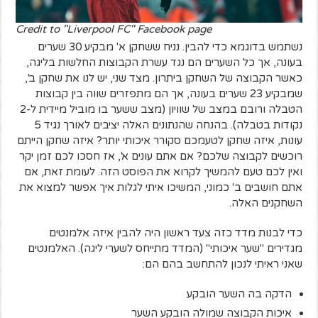
Credit to "Liverpool FC" Facebook page
נשתמש בדוגמא כדי להבין. נניח ששחקן א' מבקיע 30 שערים
בעונה, אך כל השערים הם נגד עשרת הקבוצות החלשות בליגה,
כאשר הקבוצה של השחקן ביתרון. מצד שני, יש לנו את שחקן ב',
שמבקיע 23 שערים בעונה, אך הם מתפזרים שווה בין קבוצות
הטבלה ורובם במצב של שוויון (מצב ששער בו מוביל מיידית ל-2
נקודות בטבלה). בהנחה שהנתונים האלה יציבים לאורך נגיד 5
עונות, איזה שחקן לטעמכם סקורר איכותי יותר? איזה שחקן הייתם
רוכשים לקבוצה שלכם? אם אתם עונים א', אז חסכו לכם זמן יקר
ואין לכם טעם להמשיך לקרוא את הפוסט הזה. לעומת זאת, אם
אתם חושבים ב' כמוני, המשיכו איתי לגלות איך אפשר למצוא את
השחקנים האלה.
כדי לבנות מדד כזה צעד ראשון היה להבין איזה אלמנטים
מגדירים "שער איכותי" (המדד מתייחס לשערי ליגה). האלמנטים
שאני ראיתי לנכון להתחשב בהם הם:
הדקה בה השער הובקע
איכות הקבוצה שמולה הובקע השער