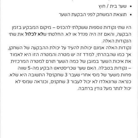
שער בית / חוץ
תוצאת המשחק לפני הבקעת השער
היו שתי נקודות נוספות ששקלתי להכניס – מיקום המבקיע בזמן
הבקעה, והאם זה היה פנדל או לא. החלטתי ש
לא לכלול
את שתי
הנקודות האלה.
נקודות האלה אמנם יכולות להעיד על יכולת ההבקעה של השחקן,
אך כמו שהבהרתי, למדד זה יש מטרה והמטרה הזו היא לאמוד
את איכות השער במובן של כמה השער תורם למטרה המרכזית
– נקודות בטבלה. האם שער שכריסטיאנו הבקיע מה-5 שווה
פחות משער של מסי אחרי שעבר 3 שחקנים? התשובה היא שלא.
כנראה שרונאלדו לא יכול לעבור 3 שחקנים, וכנראה שמסי לא
יכול לנתר מעל גודין ברחבה.