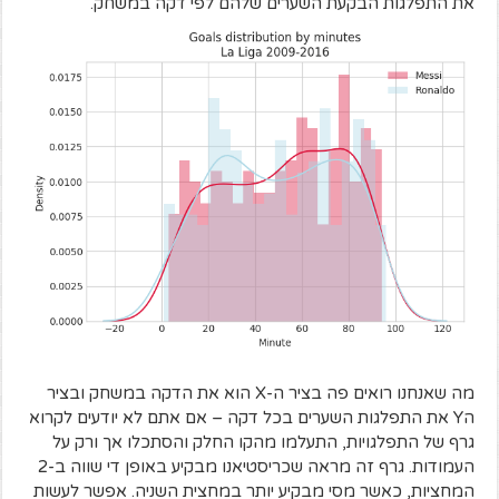
את התפלגות הבקעת השערים שלהם לפי דקה במשחק.
מה שאנחנו רואים פה בציר ה-X הוא את הדקה במשחק ובציר
הY את התפלגות השערים בכל דקה – אם אתם לא יודעים לקרוא
גרף של התפלגויות, התעלמו מהקו החלק והסתכלו אך ורק על
העמודות. גרף זה מראה שכריסטיאנו מבקיע באופן די שווה ב-2
המחציות, כאשר מסי מבקיע יותר במחצית השניה. אפשר לעשות