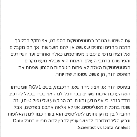
עם השימוש הגובר בסטטיסטיקות בספורט, אני נתקל בכל כך
הרבה מדדים ונתונים שפשוט אין להם משמעות, אך הם מקבלים
ואלידציה מדפי פייסבוק מפורסמים כאלה ואחרים ועד השדרנים
והפרשנים ברחבי העולם. האמת היא שבלא מעט מקרים
הסטטיסטיקות האלה לא פחות מגוכחות מהנתון שפתח את
הפוסט הזה, הן פשוט עטופות יפה יותר.
בפוסט הזה אני אציג מדד שאני הרכבתי, בשם RGV1 שמטרתו
הוא הערכת איכות שערים בכדורגל. למה אני כשיר בכלל להרכיב
מדד כזה? כי אני מדען נתונים, זה המקצוע שלי (פול טיים), וזה
שונה בתכלית מאנליסטים. אני לא אלאה אתכם בפרטים, אבל
ההבדל בין מדען נתונים לאנליסטים הוא בערך כמו ליגת האלופות
וגביע הליברטדורס, למי שמעוניין להבין למה חפשו בגוגל Data
Scientist vs Data Analyst.