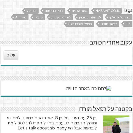
Tags
HAZAVIT.CO.IL
אתר הזווית
ג'נארו גאטוזו
כדורגל
כדורגל איטלקי
לב הארי במבחן
ליגה איטלקית
מילאן
סיירה A
רינו
רפאל מורדו
רפאל מורדו בלוג
עקוב אחרי הכותב
עקוב
בקטנה על רפאל מורדו
בן 25 עם היגיון של בן 8, אוהד הכח רמת גן למחייתי
ומנהל הקבוצה לשעבר. בחו"ל התרגלתי לסבול את
ליברפול אבל היי Let's talk about six baby