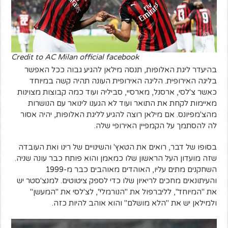
Credit to AC Milan official facebook
בהיעדר ליגת האלופות, תנסה מילאן להגיע גבוה ככל האפשר
בליגה האירופית. הליגה האירופית העונה תהיה קשה במיוחד
כאשר צ'לסי, ארסנל, מארסיי, סביליה ועוד כמה קבוצות מצוינות
מאיימות לקחת את התואר ועוד לא הגענו לינואר עם הנושרות
מהצ'מפיונס. אם מילאן רוצה להגיע לליגת האלופות, יהיה אסור
לה להסתמך על הקמפיין האירופי שלה.
בסופו של דבר, רואים את הטאץ' והשינויים של רינו ואת העובדה
שזה מועדון העל הראשון שלו כמאמן והוא פותח כבר עונה שניה.
השחקנים מתים עליו, האוהדים מאוהבים כבר מ-1999
והעיתונאים מחכים לריאיון שלו כדי לספק ציטוטים. למנצ'סטר יש
את "המיוחד", לליברפול את "הנורמלי", לצ'לסי את "המעשן"
ולמילאן יש את "הלא מושלם" והוא אוהב להיות כזה.