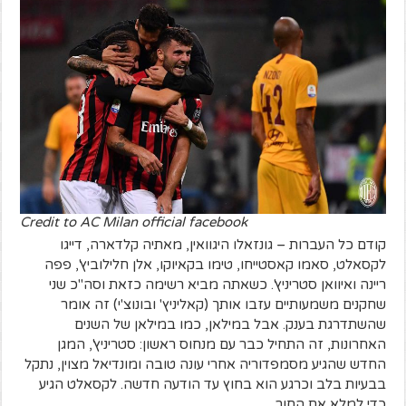
Credit to AC Milan official facebook
קודם כל העברות – גונזאלו היגוואין, מאתיה קלדארה, דייגו
לקסאלט, סאמו קאסטייחו, טימו בקאיוקו, אלן חלילוביץ', פפה
ריינה ואיוואן סטריניץ'. כשאתה מביא רשימה כזאת וסה"כ שני
שחקנים משמעותיים עזבו אותך (קאליניץ' ובונוצ'י) זה אומר
שהשתדרגת בענק. אבל במילאן, כמו במילאן של השנים
האחרונות, זה התחיל כבר עם מנחוס ראשון: סטריניץ', המגן
החדש שהגיע מסמפדוריה אחרי עונה טובה ומונדיאל מצוין, נתקל
בבעיות בלב וכרגע הוא בחוץ עד הודעה חדשה. לקסאלט הגיע
כדי למלא את החור.