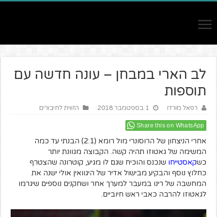
לב הארי במבחן – עונה חדשה עם
תוספות
רפאל מורדו
1 בספטמבר 2018
הזווית לחיבורים
Share this on WhatsApp
אחרי הניצחון של הרוסונרי מול רומא (2:1) הבנתי עד כמה
המשימה של גאטוזו תהיה קשה. הקבוצה מגוונת יותר
כש
קאסטייחו
שנכנס והוכיח שגם לו מגיע, קוטרונה שהצטרף
כחלוץ נוסף והבקיע מבישול אדיר של היגוואין אולי ישנה את
המחשבה של רינו במעבר למערך אחר ושחקנים נוספים שיגרמו
לגאטוזו להרבה כאבי ראש חיוביים.