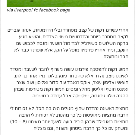
via liverpool fc facebook page
אחרי עשרים דקות של קצב מסחרר ובלי הזדמנויות, אנחנו עוברים
לקצב מסחרר ביותר והזדמנויות משני הצדדים, והשיא מגיע
בדקה השלושים כשוירג'יל לבד מול השוער ומנסה לכבוש עם
העקב, ומיד אחריו פירמינו מופל על הקו, אלא שפרנד כבר לא
חבר ומתעלם.
חמש דקות להפסקה פירמינו עושה מערוף לחבר לשעבר ומסדר
לאינגס מצב נהדר אלא שהכדור פוגע בלונג, מיד אחר כך לונג
חופשי ואליסון עוצר, אוקס מאבד עוד כדור ואליסון שוב עוצר
ואינגס חוטף ואליסון מחלץ ומסיים חמש דקות מטורפות שבהן
ההגנה שלנו גימגמה, שיקשקה אבל עמדה במשימה.
מחצית ראשונה נהדרת שחוץ מגולים היה בה הכל. לא זכורות לי
הרבה מחציות מאופסות כל כך מהנות. לא זכורות לי הרבה
מחציות באנפילד שבהן היריב בועט לשער יותר מאיתנו (8 – 10)
ומשחק עם כל כך הרבה ביטחון ותעוזה, וגם מצליח.