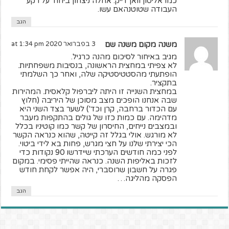
כמו אליסון וואן דייק. אחלה ניצחון ביחוד על רקע
העבודה שטוטנהאם עשו.
הגב
משנה מקום משנה שם
3 בפברואר 2020 at 1:34 pm
מגיב באיחור לסיכום מהנה כרגיל.
לא צפיתי במחצית הראשונה, בנסיבות משפחתיות.
הופתעתי מהסטטיסטיקה שלה, ואחר כך השלמתי
בתקציר.
במחצית השנייה זו היתה ליברפול קלאסית. המהירות
שבה אנחנו הופכים מצב מסוכן של היריבה (חלוץ
עם הכדור ברחבה, קרן וכד') לשער בצד השני היא
מדהימה. עם כמות כזו של גולים בהתקפות מעבר
ובמצבים נייחים, החיסרון של קשר כמו קוטיניו בכלל
לא מורגש. אולי בגלל זה קייטה, שהוא כנראה הקשר
הכי יצירתי שלנו על חצי מגרש, פחות בא לידי ביטוי.
לפני כמה חודשים הערכתי שיידרשו 90 נקודות כדי
לזכות באליפות השנה. כנראה שהייתי פסימי. במקום
פגרה על חשבון שרוסברי, היה אפשר לקחת חודש
הפסקה מהליגה…
הגב