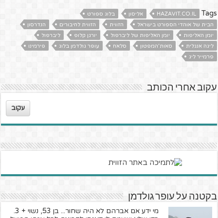
Tags
HAZAVIT.CO.IL
אליסון
בלוג ספורט
הבית של אוהדי הספורט בישראל
הזווית
הזווית לחיבורים
הנדרסון
יומן האליפות
יומן האליפות של ליברפול
יורגן קלופ
ליברפול
ליגה אנגלית
סאות'המפטון
סלאח
עופר גולדמן בלוג
פירמינו
פרמייר ליג
עקוב אחרי הכותב
עקוב
בקטנה על עופר גולדמן
מי ידע אם אברהם לא היה שחור... בן 53, נשוי + 3.