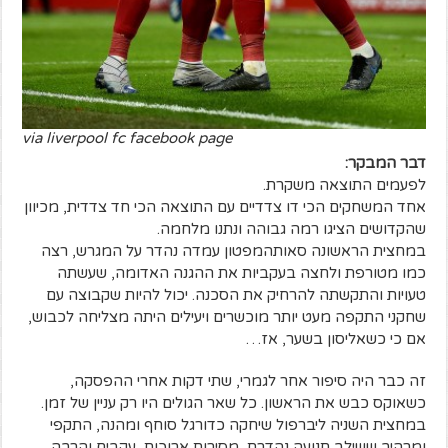
via liverpool fc facebook page
דבר המבקר:
לפעמים התוצאה משקרת.
אחד המשחקים הכי דו צדדיים עם התוצאה הכי חד צדדית, מכיוון
שהקדושים הציגו רמה גבוהה ונתנו מלחמה.
במחצית הראשונה סאותהמפטון עמדה נהדר על המגרש, רצה
כמו מטורפת ולחצה בעקביות את ההגנה האדומה, שעשתה
טעויות והתקשתה להרחיק את הסכנה. יכול להיות שקבוצה עם
שחקני התקפה מעט יותר מוכשרים ויעילים היתה מצליחה לכבוש,
אם כי כשאליסון בשער, אז…
זה כבר היה סיפור אחר לגמרי, שתי דקות אחרי ההפסקה,
כשאוקס כבש את הראשון. כל שאר הגולים היו רק עניין של זמן.
במחצית השניה ליברפול שיחקה כדורגל סוחף ומהנה, התקפי
ומרהיב ששילב תנועה נהדרת, מסירות ארוכות, עקבים והרבה