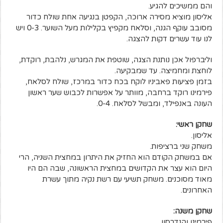
והם ממשיכים להגיע.
אליסון מוציא מסירה ארוכה, הקפטן בנגיעה אחת שולח כדור
מסובב עוקף הגנה, וסלאח מקפיץ בקלילות מעל השוער. 0-3 ויש
לנו עוד עשרים דקות להצגה.
וליברפול אכן נותנת הצגה, שוטפת את המגרש, נלהבת, רוקדת,
לוחצת ומחמיצה. עד שמבקיעה.
בזמן פציעות פאביניו לוקח בכח כדור במרכז, שולח לסלאח,
פירמינו רוקד ברחבה, מוותר על אפשרות לכבוש שער ראשון
העונה באנפילד, ומבשל לסלאח. 0-4.
שחקן ראשי:
אליסון.
משחק שני ברציפות.
אם במשחק הקודם הוא החזיק את היתרון במחצית השניה, הרי
היום הוא עצר את הקדושים במחצית הראשונה, שבה הם היו
מאוד מסוכנים. משחק תשיעי עם רשת נקיה מתוך עשרת
האחרונים.
שחקן משנה:
פירמינו והנדרסון.