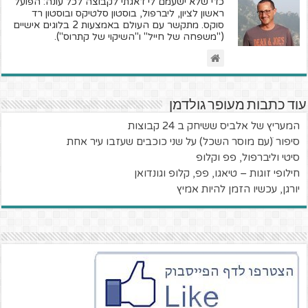
כדי שלא ישעמם לי דאגתי לקבוצה לכל עונה: הפועל
ראשון לציון, ליברפול, בוסטון סלטיקס ובוסטון רד
סוקס. מתקשר עם העולם באמצעות 2 בלוגים אישיים
("משפחה של חייל" ו"השיקוי של קתרוס").
עוד כתבות מעופר גולדמן
המעריץ של אלביס ששיחק ב 24 קבוצות
סיפור ׁ(עם מוסר השכל) על שני כוכבים שעזבו עיר אחת
סיטי וליברפול, פפ וקלופ
חילופי זוגות – טיאגו, פפ, קלופ וגונדואן
יורגן, עכשיו הזמן להיות אמיץ