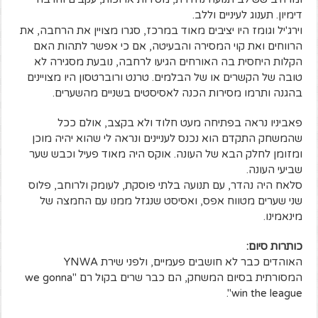
דימיון. תענוג לעיניים וללב.
וירג'יל וגומז היו יציבים מאוד במרכז, סגרו מצויין את הרחבה, את
הרווחים ואת קוי המסירה והבעיטה, אם כי אפשר לתהות האם
הקלות היחסית בה האורחים הגיעו לרחבה, נובעת מסגירה לא
טובה של הקשרים או של הבלמים. טרנט ורוברטסון היו מצויינים
בהגנה ותרמו מסירות הכנה לאסיסטים בשניים מהשערים.
פאביניו נראה בפתיחה מעט חלוד ולא בקצב, אולם ככל
שהמשחק התקדם הוא נכנס לעניינים ונראה לי שהוא יהיה מוכן
ומזומן לחלק הבא של העונה. אוקס היה מאוד פעיל וכבש שער
שביעי העונה.
סלאח היה נהדר, עם תנועה בלתי פוסקת, לעומק ולרוחב, פלוס
שני שערים מטווח אפס, ואסיסט שנגזל ממנו עם החמצה של
מינאמינו.
כותרות סיום:
האוהדים כבר לא חושבים פעמיים, ולפני שירת YNWA
המסורתית בסיום המשחק, הם כבר שרים בקול רם "we gonna
win the league".