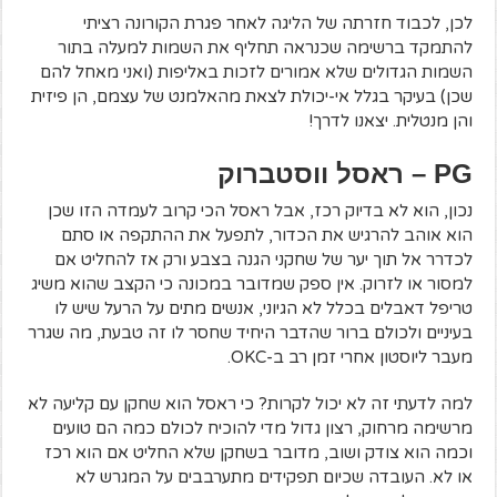
לכן, לכבוד חזרתה של הליגה לאחר פגרת הקורונה רציתי
להתמקד ברשימה שכנראה תחליף את השמות למעלה בתור
השמות הגדולים שלא אמורים לזכות באליפות (ואני מאחל להם
שכן) בעיקר בגלל אי-יכולת לצאת מהאלמנט של עצמם, הן פיזית
והן מנטלית. יצאנו לדרך!
PG
– ראסל ווסטברוק
נכון, הוא לא בדיוק רכז, אבל ראסל הכי קרוב לעמדה הזו שכן
הוא אוהב להרגיש את הכדור, לתפעל את ההתקפה או סתם
לכדרר אל תוך יער של שחקני הגנה בצבע ורק אז להחליט אם
למסור או לזרוק. אין ספק שמדובר במכונה כי הקצב שהוא משיג
טריפל דאבלים בכלל לא הגיוני, אנשים מתים על הרעל שיש לו
בעיניים ולכולם ברור שהדבר היחיד שחסר לו זה טבעת, מה שגרר
מעבר ליוסטון אחרי זמן רב ב-OKC.
למה לדעתי זה לא יכול לקרות? כי ראסל הוא שחקן עם קליעה לא
מרשימה מרחוק, רצון גדול מדי להוכיח לכולם כמה הם טועים
וכמה הוא צודק ושוב, מדובר בשחקן שלא החליט אם הוא רכז
או לא. העובדה שכיום תפקידים מתערבבים על המגרש לא