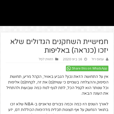
חמישיית השחקנים הגדולים שלא
יזכו (כנראה) באליפות
עמוס רול
16 ביוני 2020
הזווית לסל
Share this on WhatsApp
אין על התחושה הזאת נכון? הגביע באוויר, הקהל מריע, תחושת
הסיפוק וההצלחה בשמיים כי עשית(ם) את זה, לקחת(ם) אליפות
וכל שנותר הוא לקפל הכל, לתת לגוף לנוח כמה שבועות ולהתחיל
את העונה הבאה.
לאורך השנים היו כמה וכמה גיבורים טראגיים ב-NBA שלא זכו
בתואר הנחשק על אף תצוגות תכלית מדהימות הכוללות דם, יזע