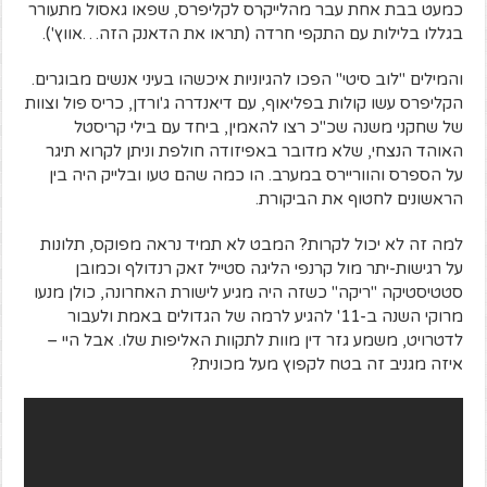
כמעט בבת אחת עבר מהלייקרס לקליפרס, שפאו גאסול מתעורר
בגללו בלילות עם התקפי חרדה (תראו את הדאנק הזה…אווץ').
והמילים "לוב סיטי" הפכו להגיוניות איכשהו בעיני אנשים מבוגרים.
הקליפרס עשו קולות בפליאוף, עם דיאנדרה ג'ורדן, כריס פול וצוות
של שחקני משנה שכ"כ רצו להאמין, ביחד עם בילי קריסטל
האוהד הנצחי, שלא מדובר באפיזודה חולפת וניתן לקרוא תיגר
על הספרס והווריירס במערב. הו כמה שהם טעו ובלייק היה בין
הראשונים לחטוף את הביקורת.
למה זה לא יכול לקרות? המבט לא תמיד נראה מפוקס, תלונות
על רגישות-יתר מול קרנפי הליגה סטייל זאק רנדולף וכמובן
סטטיסטיקה "ריקה" כשזה היה מגיע לישורת האחרונה, כולן מנעו
מרוקי השנה ב-11' להגיע לרמה של הגדולים באמת ולעבור
לדטרויט, משמע גזר דין מוות לתקוות האליפות שלו. אבל היי –
איזה מגניב זה בטח לקפוץ מעל מכונית?