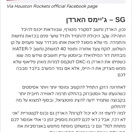
Via Houston Rockets official Facebook page
SG
– ג'יימס הארדן
נכון, הארדן נחשב לסקורר מטורף, שבוודאות ייכנס להיכל
התהילה עקב היכולת להתמיד ולגדל שיער פנים בכזאת נחישות
והתמדה. מי שלא מסוגל לראות אותו מכדרר עשר פעמים על קו
השלוש, לוקח צעד אחורה ותופר 40 למשחק נחשב ל-HATER
מבחינת דור המילניאלז וביוסטון עדיין חושבים שידעו מה עשו
כשפיתו את הארדן מ-OKC לטקסס למרות מאזן פליאוף שלא
ממש מצדיק את ה-הייפ, אלא אם גמר המערב בלבד סבבה
לכם.
לאחרונה הזקן התחיל להקשיב ומוסר יותר ויותר אסיסטים
כשהגעתו של ווסטברוק בהחלט תרמה לאווירה חיובית יותר
בקבוצה שתמיד ידעה להציג פוטנציאל, ובסוף למצוא על מה
להתלונן.
למה לדעתי זה לא יכול לקרות? הארדן גם נכנס לקטגוריית "אני
לא רכז, אבל כדאי לכם לחכות מספיק זמן כי אולי אמסור לכם
מתחת לסל" וגם כי במשחקי מפתח מחפש באגרסיביות את