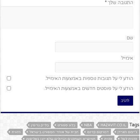
התגובה שלך
*
שם
אימייל
הודע לי על תגובות נוספות באמצעות האימייל.
הודע לי על פוסטים חדשים באמצעות האימייל.
Tags
HAZAVIT.CO.IL
NBA
בלוג ספורט
בלייק גריפין
ג'יימס הארדן
דמרקוס קזינס
הבית של אוהדי הספורט בישראל
הזווית
הזווית לסל
הזוית
חמישיית השחקנים הגדולים שלא יזכו באליפות