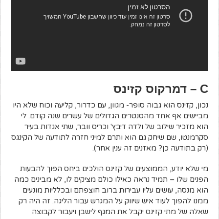
C
– דמרקוס קזינס
נכון, קזינס הוא גבוה סופר- מגוון, עם כדרור, קליעה וכוח שלא היו
מביישים אף אחד מהסנטרים הגדולים של עשרים שנה קודם. לי
הוא מזכיר שילוב של ולדה דיבץ' וכריס וובר, שתי אגדות בעיר
סקרמנטו, שם שיחק גם הוא ותרם למיני חזרה לתודעה של הקינגס
(רק בתודעה כן? מאזנים זה ענין אחר).
מי שלא יודע, הממוצעים של קזינס הולכים ביחס הפוך להבעות
הפנים שלו – תמיד נראה כאילו כולם מציקים לו, לא מבינים כמה
הוא מנסה, עושים עליו עבירות ברוב חוצפתם ובכלליות מונעים
ממנו להפוך לעוד איש שיווק על המגרש עבור הליגה. זה היה רק
שאלה של מתי קזינס יקבל את המגף לישבן ויעבור לקבוצה