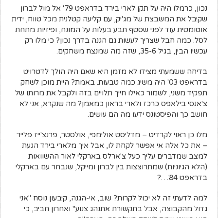
נכון, כרמלו היה על תקן לארי בירד בדראפט 79' אל מול לברון
שקיבל את המשבצת של מג'יק, עם קליעה קטלנית מכל טווח, ידית
אוטומטית עוד לפני שסטף תבע בעלות על המונח, ופיזיות מתחת
לסל. כמה חבל שצריך לעשות גם הגנה בדרך נכון? כי מלו רק
עכשיו הבין, בגיל 35-6, שזה מה שמנצח משחקים.
בדיחה ששמעתי מצידו לא מזמן היא שאם היה הולך לדטרויט
בדראפט 03' היה משיג כמה טבעות. באמת? היית מוכן לשחק
תפקיד משני, לשמור כאילו חייך תלויים בזה ולקבל את מרותו של
צ'אנסי בילאפס כרכז ולארי בראון כמאמן? מה שנקרא, אני לא
חושב כך והפיסטונס ידעו מה הם עושים.
מלו כן ראוי לקרדיט – מדליסט אולימפי, אולסטר, פרנצ'ייז פלייר
– את כל אלה אי אפשר לקחת לו, אבל איך מלארי בירד הגעת
למצב שמדברים עליך כעל צ'ארלס בארקלי לאור ההשוואות
(הלא הגיוניות) שמתרוצצות בין לברון ומייקל, שנבחר עם בארקלי
בדראפט 84'…?
למה לדעתי זה לא יכול לקרות? שוב, אי-הגנה, קיבעון נוסח "אני
גדול מהקבוצה, אבל בתקשורת אתנהג צנוע" ואחרון חביב, כי