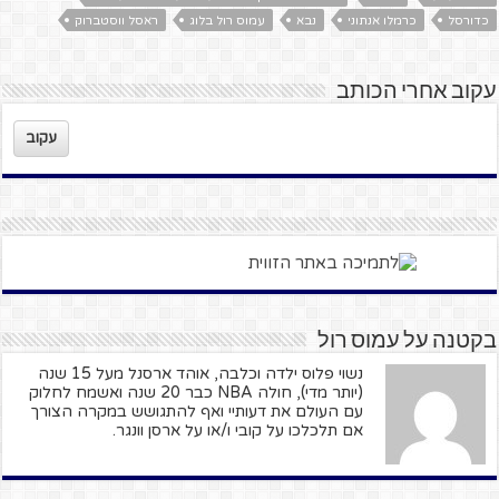
כדורסל
כרמלו אנתוני
נבא
עמוס רול בלוג
ראסל ווסטברוק
עקוב אחרי הכותב
עקוב
בקטנה על עמוס רול
נשוי פלוס ילדה וכלבה, אוהד ארסנל מעל 15 שנה
(יותר מדי), חולה NBA כבר 20 שנה ואשמח לחלוק
עם העולם את דעותיי ואף להתגושש במקרה הצורך
אם תלכלכו על קובי ו/או על ארסן וונגר.