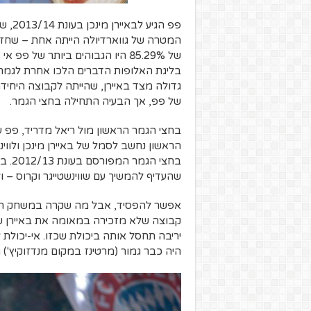
פפ הג
המטרה של גווארדיולה הייתה אחת – שחזור
של 85.29% היו הגבוהים ביותר של
בליגת האלופות הדברים הלכו אחרת לגמרי. נ
גדולה מצד באיירן, שהייתה לקבוצה היחי
של פפ, אך הבעיה התחילה בחצי הגמר.
בחצי הגמר הראשון מול ריאל מדריד, פפ ע
הראשון נחשב לסמל של באיירן מינכן ולווי
בחצי
שהעדיף להמשיך עם שווינשטייגר וקרוס – ול
אפשר להפסיד, אבל מה שקרה במשחק השני
קבוצה שלא מזכירה במאומה את באיירן ש
היה כבר גמור (מרטינז במקום מנדזוקיץ')