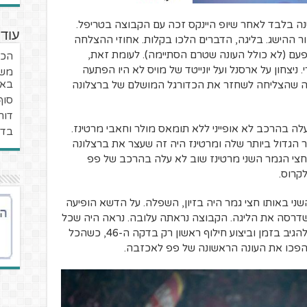
יע לבאיירן מינכן בעונת 2013/14, שנה בלבד לאחר שיופ היינקס זכה עם הקבוצה בטריפל.
עוד 
 ההישג. בליגה, הדברים הלכו בקלות. אחוזי ההצלחה
 פפ אי פעם (לא כולל העונה שטרם הסתיימה). לעומת זאת,
הכד
יצחון על ארסנל ועל יונייטד של מויס לא היו הפתעה
משב
באיי
דה שהצליחה לשחזר את הכדורגל המושלם של ברצלונה
סוף
דור
לה בהרכב לא אופייני ללא תומאס מולר וחאבי מרטינז.
בדר
נר הגדול ביותר שלה ומרטינז היה זה שעצר את ברצלונה
 הגמר המפורסם בעונת 2012/13. בחצי הגמר השני מרטינז שוב לא עלה בהרכב של פפ
קרוס.
 באותו חצי גמר היה בזיון, השפלה. על הדשא הופיעה
דרסה את הליגה. הקבוצה נראתה עלובה. נראה היה שכל
יריבה תחסל אותה ביכולת שכזו. אי-יכולת להגיב בזמן וביצוע חילוף ראשון רק בדקה ה-46, כשהכל
 הפכו את העונה הראשונה של פפ לאכזבה.