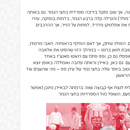
גה, אך שוב נתקל ביריבה ספרדית בחצי הגמר. גם באותה
זל מול יובנטוס (גול בדקה ה-90 של מולר) והגרלה קלה ברבע הגמר, בדמות בנפיקה, עזרו
 את אתלטיקו מדריד, לפחות על הנייר, אך ההרכבים
. הפולני שיחק, אך לאם הוחלף בראפיניה. חאבי מרטינז,
טובת חואן ברנט – במהלך הזוי שהסיט את אלאבה
פסלו גם כן, ופפ פתח עם רנאטו סאנצ'ז באחד
ם. גם כאן, באיירן נראתה עלובה ואומללה באופן יוצא
איירן ניצחה 1-2, במשחק הטוב ביותר שלה בחצי גמר של עידן פפ – מה שהעצים עוד
ראשון.
יח לנצח אף קבוצה שווה ברמתה לבאיירן מינכן (אפשר
פעם, הושפל מול הספרדיות בחצי הגמר.