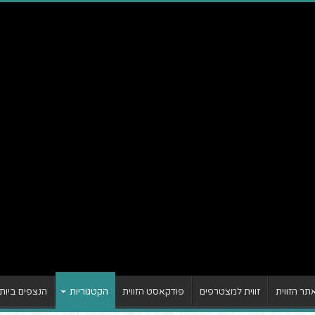
ר הזווית
זווית למצטרפים
פודקאסט הזווית
הקטגוריות
הנצפים ביות