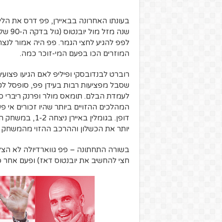
בעונתו האחרונה בבאיירן, פפ דרס את הלי
שנה מ
לפפ להגיע לחצי הגמר. פפ היה אמור לנצח
המוזרים הכו בפעם המי-זוכר כמה.
רוברט לבנדובסקי ופיליפ לאם הגיעו פצועים
שסבל מפציעות רבות בעידן פפ, סופסל ל
לעמדת הבלם. תומאס מולר ופרנק ריברי סו
המהלכים ההזויים ביותר שהיו זכורים אי פע
דופן. בגומלין ב
יותר את הכשלון וההרכב ההזוי מהמשחק ה
בשורה התחתונה – פפ גווארדיולה לא הצל
חצי להחשיב את יובנטוס דאז) ופעם אחר 