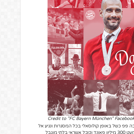
Credit to "FC Bayern München" Faceboo
בה פפ כשל באופן קולוסאלי בכל המסגרות ונגיע אל
השנייה. גווארדיולה בזבז סכום עתק של כמעט 300 מיליון פאונד וקיבל אשראי בלתי מוגבל