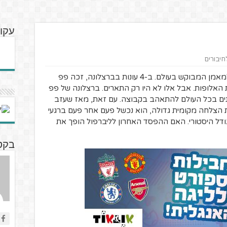
עקוב
לחיבורים
פפ גווארדיולה הפך את עצמו בברצלונה למאמן המבוקש בעולם. ב-4 עונות בברצלונה, זכה פפ
גת האלופות. אבל אלו לא היו רק התארים. ברצלונה של פפ
נים בכל העולם להתאהב בקבוצה. עם זאת, מאז שעזב
ות הצלחה מקומית גדולה, הוא נכשל פעם אחר פעם ברגעי
דל היסטורי. האם ההפסד האחרון לליברפול הופך את
בקטנ