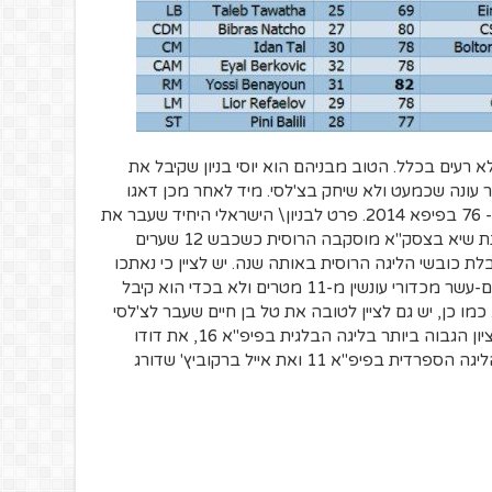
רעים בכלל. הטוב מבניהם הוא יוסי בניון שקיבל את
 עונה שכמעט ולא שיחק בצ'לסי. מיד לאחר מכן דאגו
.
פרט לבניון\ הישראלי היחיד שעבר את
רף ה- 80 הוא ביברס נאתכו אשר סיפק עונת שיא בצסק"א מוסקבה הרוסית כשכבש 12 שערים
ספים וסיים במקום החמhשי בטבלת כובשי הליגה הרוסית באותה שנה. יש לציין כי נאתכו
כבש לא פחות משבעה שערים מתוך השניים-עשר מכדורי עונשין מ-11 מטרים ולא בכדי הוא קיבל
כמו כן, יש גם לציין לטובה את טל בן חיים שעבר לצ'לסי
בתקופת מוריניו, את רפאלוב שקיבל את הציון הגבוה ביותר בליגה הבלגית בפיפ"א 16, את דודו
אוואט שדורג בעשירייה הראשונה בשוערי הליגה הספרדית בפיפ"א 11 ואת אייל ברקוביץ' שדורג