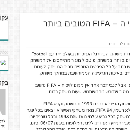
עקוב
היכל התהילה – שחקני ה – FIFA הטובים ביותר
ווית לחיבורים
סדרת משחקי הפיפ"א היא אחת משתי סדרות משחקי הכדורגל הנמכרות בעולם יחד עם Football
הותיים ביותר. במשחקי פוטבול מנג'ר מתייחסים אל המשחק
גש רחב על כל הפרטים הטכניים סביב המשחק. לעומת
רבי באיכות הגרפיקה הממוחשבת במהלך משחק.
בקטנ
אין פה שום ניסיון להשוות בין שני המשחקים, אבל לגבי דבר אחד אין מקום לויכוח – FIFA נחשב
 מנג'ר שדורש מהמשתמש שעות משחק רבות.
חברת EA SPORT השיקה לראשונה את משחק הפיפ"א בשנת 1993 והמשחק נקרא FIFA
International Soccer שידוע יותר בשמו הלא רשמי, FIFA 94. מאז משחקי הפיפ"א יוצאים בכל שנה
ללא הפסקה, ובנוסף לכך יוצאים גרסאות למשחק בכל גביע עולמי מאז שנת 1998 ובכל טורניר יורו
לרא
כיום,
נימנ
משחק הפיפ"א נחשב כחלק בלתי נפרד מהכדורגל