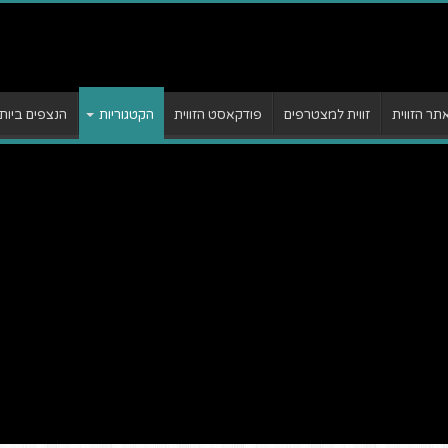
ר הזווית
זווית למצטרפים
פודקאסט הזווית
הקטגוריות
הנצפים ביות