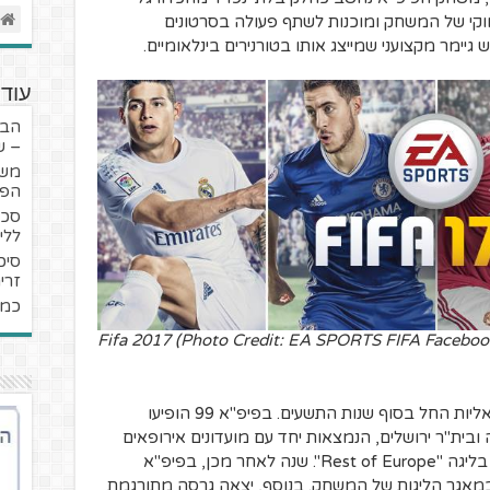
יווקי של המשחק ומוכנות לשתף פעולה בסרטונים
ש גיימר מקצועני שמייצג אותו בטורנירים בינלאומיים.
עוד 
הבת
– שנות 
משח
הפרמי
סכנ
ללי
זרי
כמה
Fifa 2017 (Photo Credit: EA SPORTS FIFA Faceboo
הרומן של EA SPORT עם הקבוצות הישראליות החל בסוף שנות התשעים. בפיפ"א 99 הופיעו
בית"ר ירושלים, הנמצאות יחד עם מועדונים אירופאים
נוספים מליגות קטנות יותר שאפשר למצוא בליגה "Rest of Europe". שנה לאחר מכן, בפיפ"א
ה במאגר הליגות של המשחק. בנוסף, יצאה גרסה מתורגמת