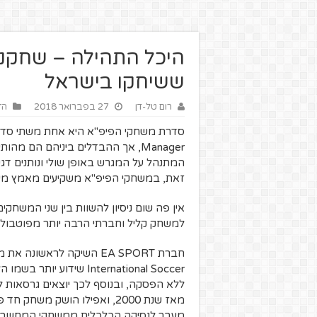
ששיחקו בישראל
רום טל-דן
27 בפברואר 2018
הז
Manager, אך ההבדלים ביניהם הם מ
המתנהל על המגרש באופן שולי ונותנים ד
זאת, במשחקי הפיפ"א משקיעים מאמץ מי
למשחק קליל וחברתי הרבה יותר מפוטבול
מאז שנת 2000, ואפילו הושק משחק חד פעמי המיועד אך ורק לליגת האלופות בעונת 06/07.
מעבר לנסיקה הכלכלית ממשחקי המחשב, 