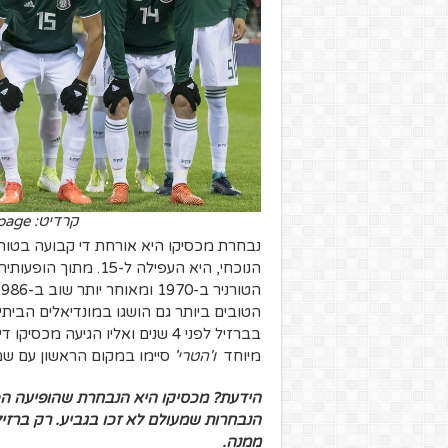
קרדיט: Federacion Mexicana de Futbol Asociacion twitter page
הנוכחי, היא העפילה ל
הטובים ביותר גם הושגו במונדיאלים הביתי
בברזיל לפני 4 שנים ואליו הגיעה
מיוחד
ו'הטרי'
סיימו במקום הראשון עם שמונ
הנבחרות שמעולם לא זכו בגביע. רק ברזיל,
ממנה.