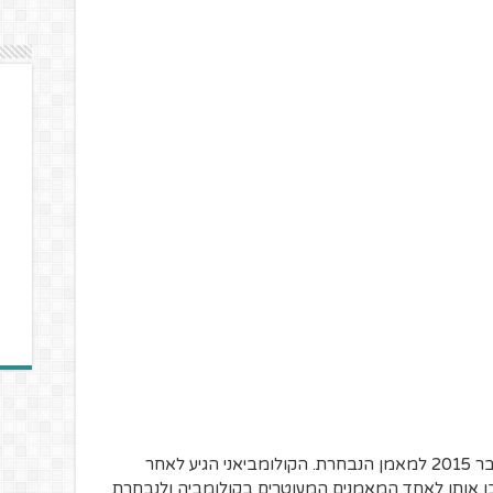
חואן קרלוס אוסוריו בן ה-56 מונה באוקטובר 2015 למאמן הנבחרת. הקולומביאני הגיע לאחר
ו אותו לאחד המאמנים המעוטרים בקולומביה ולנבחרת