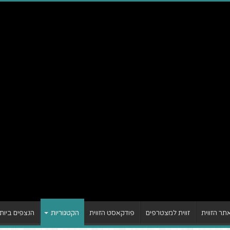
ר הזווית
זווית למצטרפים
פודקאסט הזווית
הקטגוריות
הנצפים ביות