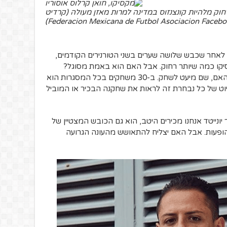
רחוק מלהיות קונצנזוס במדינה למרות מאזן מעולה (קרדיט
Federacion Mexicana de Futbol Asociacion Facebo
. לאחר שכבש שלושה שערים בשני הטורנירים הקודמים,
 מכסיקו כמה שיותר רחוק. אבל האם הוא באמת מסוגל?
הרננדס עבר עונה מאוד לא פשוטה בווסטהאם, שם מיעט לשחק. ב-30 משחקים בכל המסגרות הוא
וא הסיוט של כל נבחרת זה לראות את שחקנה הבכיר או המוביל
יונייטד אנחנו מכירים היטב, הוא גם הכובש המצטיין של
סיקו בכל הזמנים עם 49 גולים ב-100 הופעות. אבל האם יצליח להתאושש מהעונה הגרועה