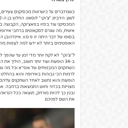
כשמדברים על כישרונות מכסיקנים צעירים,
לשנן: הירבינג "
צ'וקי
אישית, מה שגרם לסקאוטים ברחבי אירופ
בסופו של דבר היתה זו פ.ס.וו. איינדהוב
האופטימים ביותר לא ידעו למה לצפות מהילד בן ה-21 בשנתו הרא
ל"צ'וקי"
השחקנים המבטיחים של אופ"א וכל מה שחסר
הופעות והוא נחשב לאחד השחקנים עליהם ב
מצויינת בכדור וחוש התמצאות ברחבה. אח
ובגין כך להיות מורחק, תוצאה ככל הנראה
את השם לפניכם.