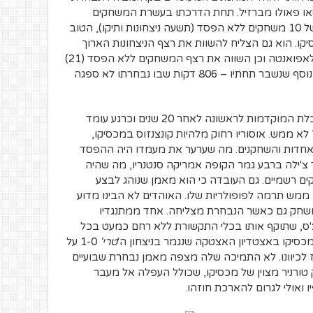
או פאולו מברזיל. תחת הדרכתו בעשרת המשחקים
הראשונים, הצליחה הנבחרת לרשום רצף של 10 משחקים ללא הפסד (תשעה ניצחונות ותיקו), הטוב
ו. הוא גם הצליח להשוות את רצף הניצחונות הארוך
ביותר מאז 1990 (11) של המאמן מנואל לאפואנטה וכן השווה את רצף המשחקים ללא הפסד (21)
שנקבע ב-2005 ע"י ריקרדו לה וולפה. שיא נוסף שנשבר תחתיו – 806 דקות שבו נבחרתו לא ספגה
הוא הוליך את מכסיקו למקום הראשון בטבלת המוקדמות לראשונה לאחר 20 שנים וכרגע עומד
י, נכון? לא ממש. אוסוריו רחוק מלהיות קונצנזוס במכסיקו,
אחדות והשחקנים. מה שערער את מעמדו היה ההפסד
ן שרשם וגם כאן קבע שיא – 7:0 נגד צ'ילה ברבע גמר הקופה אמריקה סנטנריו, מה שהיה
 רשמיים. גם העובדה כי הוא מאמן שנוהג לבצע
ממש תרמה לפופולריות שלו. האוהדים לא הבינו מדוע
שחק גם כאשר הנבחרת מצליחה. אחד ממתנגדיו
צ'ס, שתוקף אותו בכלי התקשורת ללא רחם כמעט בכל
סיקו באצטדיון האצטקה שנגמר בניצחון ה'
טרי'
1-0 על
 לכיוונו. לא התמיכה שלה מצפה מאמן נבחרת שבועיים
ק טורניר מצוין של מכסיקו, שכולל העפלה אל מעבר
 ואולי לגרום להארכת חוזהו.