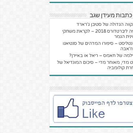
כתבות מעידן שגב
ווה הגדולה של סטיבן ג'רארד
קופה ליברטדורס 2018 – לקראת משחקי
נית הגמר
טליסט – סיפורו המדהים של סנטיאגו
ז'אבה
למה של חאמס – ריאל או באיירן?
 מדי, מאוחר מדי – סיכום המונדיאל של
רת קולומביה