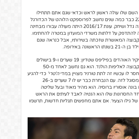
 השם שלו עולה ראשון לראש וכדאי שגם אתם תתחילו
" לוסאנו. החלוץ בן ה-22 כבר כמה שנים נחשב לפרוספקט הלוהט של הכדורגל
המכסיקני עוד בימיו בפאצ'וקה, הקבוצה בה גדל ושיחק. עונת 2016/17 היתה מעולה עבורו מבחינה
ה להתדפק על דלתות משרדי המועדון במטרה להחתימו.
ן הקבוצה המאושרת שזכתה בשירותיו, אבל כנראה שגם
שונה באירופה.
לא לקח יותר מדי זמן עד שהפך ליקיר האוהדים בפיליפס שטדיון: 19 שערים ו-9 בישולים
ב-34 הופעות ועוד יותר חשוב, הוליך את הקבוצה לאליפות הולנד. הוא גם נחשב לאחד מ-50
 לו עכשיו זה לתת טורניר מצויין במדי
ה'טרי'
כדי להגיע
לרמות הכי גבוהות באירופה והוא בהחלט מסוגל לזה. עם הנבחרת כבר יש לו 7 שערים ב-26
ונה אוסוריו ברוסיה. הוא מהיר מאוד ובעל שליטה
ד החסרונות שלו הוא הנטיה לאבד לעיתים את הראש
 של גילו הצעיר. אם אתם מחפשים תגליות חדשות, תרשמו