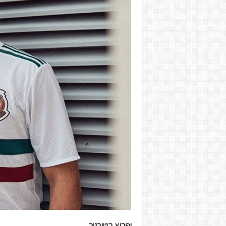
יפרוץ בטורניר