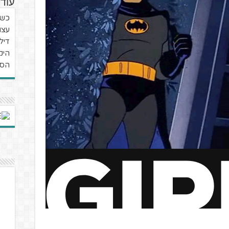
עוד 
כשה
עצו
דיל
היק
הסו