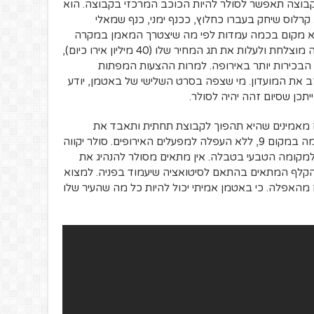
קבוצה תאפשר לסולר להיות הכוכב המרכזי בקבוצה. הוא
. קרלוס שיחק בעברו כחלוץ, ככנף ימני, כנף שמאלי
לא מקום בכמה עמדות לפי מה שיצטרך המאמן במקרה
של פציעות או צהובים. סולר יקווה לתת עונה מוצלחת ולעלות את תג המחיר שלו (40 מיליון אירו כיום),
 הבכירות יותר באירופה. למרות ההצעות המפתות
ב את המועדון. מי שצפה בסרט השלישי של באטמן, יודע
תכן שסיום זהה יהיה לסולר.
ם מאמינים שהיא תהפוך לקבוצת תחתית ותאבד את
מקומה בצמרת הליגה. את עונה זו היא סיימה במקום 9, ללא העפלה למפעלים האירופים. סולר יקווה
מקומה הטבעי בטבלה. אין מתאים מסולר להנהיג את
 הקלף המתאים בהתאם לסיטואציה שיעמוד בפניה. למצוא
האפלה. כי באטמן אמיתי יכול להיות כל מה שהעיר שלו