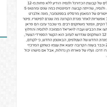
לקראת סיום העונה בליגה הספרדית, הבעלים של קבוצת הכדורגל ולנסיה הודיע ללא פחות מ-12
שחקנים שהם רשאים לחפש קבוצה חדשה. ולנסיה, שהייתה קבוצה דומיננטית כמה שנים ומהטופ 5
יטורים של המאמן מרסלינו בספטמבר, מונה אלברט
סלאדס, אך זה השיג רק 4 נקודות מתוך 15 אפשריות לאחר פגרת הקורונה מה שגרם לפיטוריו. פיטר
ל הקיים, ונפטר משחקנים רבים. מי שכבר עזבו הם פראן
חצו את הכביש ועברו לויאריאל הסמוכה לולנסיה והחלוץ
רודריגו נמכר ללידס. השחקן שלא נכלל בין 12 השחקנים שנדרשו לעזוב הוא הקשר הספרדי הצעיר,
למנהיג החדש של העטלפים, הבאטמן החדש, כי לקודם,
פארחו, היא כבר לא זקוקה.סולר, רק בן 23 וכבר בעונה הקרובה ימצא את עצמו כשחקן המרכזי
דרכו. נעליו של פארחו הן גדולות, אבל אם מישהו יכול