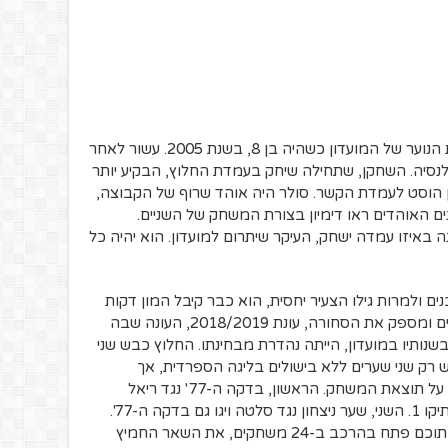
הספרדי יליד העיר ולנסיה הצטרף למחלקת הנוער של המועדון כשהיה בן 8, בשנת 2005. עשור לאחר
נסיה. השחקן, שתחילה שיחק בעמדת החלוץ, הבקיע יותר
מכן הוסט לעמדת הקשר. סולר היה אוהד שרוף של הקבוצה,
ם האוהדים ראו דימיון בצורת המשחק של השניים.
איזו עמדה ישחק, העיקר שיתרום למועדון. הוא יהיה כל
 ולמרות גילו הצעיר יחסית, הוא כבר קיבל המון דקות
משחק בקבוצה. סולר זוכה לאמון המאמנים ומספק את הסחורה, עונת 2018/2019, העונה שבה
נותיו במועדון, הייתה נהדרת מבחינתו. החלוץ כבש שני
 סולר כבש רק שני שערים ללא בישולים בליגה הספרדית, אך
השערים שכבש העונה היו קריטיים והשפיעו על תוצאת המשחק. הראשון, בדקה ה-77' נגד ריאל
מדריד, משחק שהסתיים בסופו של דבר בתיקו 1. השני, שער ניצחון נגד סלטה ויגו גם בדקה ה-77'.
השחקן לקח חלק ב-29 משחקים בליגה, מתוכם פתח בהרכב ב-24 משחקים, את השאר החמיץ