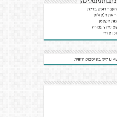
כתבות מנטלי כהן
עבר דופק בדלת
ר את ה(פ)לופ
מת הקפטן
ום נחלץ עבורה
כן פדרי