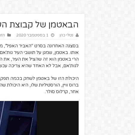
הבאטמן של קבוצת הע
נטלי כהן
1 בספטמבר 2020
הזו
בסצנה האחרונה בסרט "האביר האפל", מ
אותו. באטמן, שמגן על תושבי העיר גות'אם 
הרי באטמן הוא זה שהציל את העיר, את הת
לגות'אם, אבל לא האחד שהיא צריכה עכשיו.
היכולת הזו של באטמן לשחק בכמה תפקידים
ברוס וויין, הורסטיליות שלו, היא היכולת
אחר, קרלוס סולר.