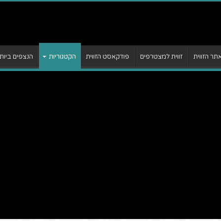
ר הזווית
זווית למצטרפים
פודקאסט הזווית
הקטגוריות
הנצפים ביות