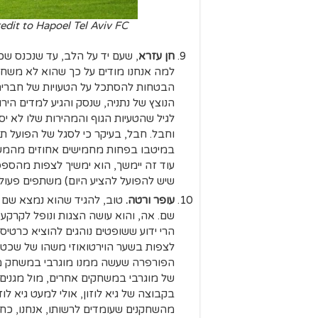
חן עזרא
, שעם יד על הלב, עד שנכנס שכ
למה אנחנו מודים על כך שהוא לא משח
הבטחות להסתכל על הטעויות של חבריהם
הנוצץ של נתניה, שנסק והגיע למדים הי
לגיל שהטעיות הגוף והמהירות שלו לא יס
וחבל. חבל, בעיקר כי לסגל של הפועל ת
במיטבו בפחות מחמישים אחוזים מהמשחק
עוד זה יימשך, הוא ימשיך לצפות מהספסל
שיש להפועל להציע היום) משתפים פעולה
עופר ורטה.
טוב, להגיד שהוא נמצא שם 
שם. אה, והוא עושה הצגות ונופל לקרקע
הרי ידוע ששופטים נוהגים להוציא כרטיס
לצפות בשער הוירטואוזי משהו של שכטר
הפורפרה שעשה ממנו מוגרבי במשחק מו
של מוגרבי במשחקים אחרים, מול מגנים א
בקבוצה של גיא לוזון, אולי למעט גיא לו
מהשחקנים שעומדים לרשותו, אנחנו, כחוב