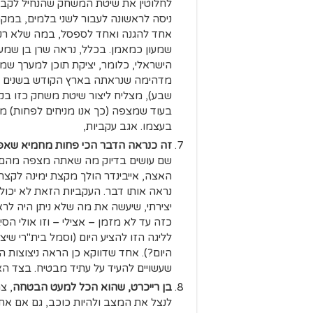
לחלוטין את שיטת המשחק שהנחיל לקב
ניסה לראשונה לעבור לשני בלמים, במקרה
אחד להגנה ואחד לספסל, במה שלא רק 
שמעון כמאמן. בכלל, נראה שרן בן שמע
הישראלי, כלומר, יציקת תוכן למערך ש
מדהימה שנראתה בארץ הקודש בשנים הא
שבע), מצליח ליצור שיטת משחק כזו בקב
בעוד שמצפה (כך אנו מניחים לפחות) מ
בעצמו. אגב עקביות,
זה כנראה הדבר הכי פחות מחמיא שאפש
שם עושים בדיוק מה שאתה מצפה מהם 
האצה, אייבינדר הולך מקצת ימינה לקצת
נראה אותו דבר. העקביות הזאת לא יכול
יצירתי, שיעשה את מה שלא ניתן היה לר
כזה עד לא מזמן – אצילי – וזו אולי הס
לליגה הזו להציע היום (וסמל בית"רי שי
היום?). אחד שדווקא כן הראה ניצוצות 
שעשויים להעיד על עתיד מבטיח. בצד ה
בן רייכרט, שהוא הכל למעט הבטחה
, צ
לנצל את המצב ולהיות כוכב, גם אם אתה 