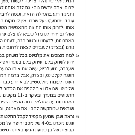
יזרום. אתם יודעים מה? גם לזה אנחנו 
נתמקד רגע בהנהלה הזאת, וננסה להבי
עובד שמתעקש על שכרו, אין לו מקום בה
אותו ולזרוק אותו החוצה מהאסיפה הטקטי
ואולי גם יהיה לנו מזל שיביא לנו צלם 
האחרונות, לדעתנו (ובטור הזה, דעתנו 
גורם (ובצדק) לעובדים לצאת לרחובות 
למה מציבים את קלטינס בכל משחק במ
יודע לשחק בלם, שיחק בלם בנוער ואפילו 
שעברה, נטע לביא, עשה את אותו המעבר.
השנה לקלטינס, ובצדק, אבל ברמה המע
השנה לעומת מולנסטיין. לביא יודע כבר
שלימינו, שמאלו ואיך להניח את הכדור ל
התכופים במער
האחרונות עם אזולאי, דסה ואצילי. היצי
שנראית שמתקשה להבין את מאמנה, וב
נראה שבן שמעון מקפיד לקבל החלטות ה
שנינו נזכרנו ב4-0 של מכב
קבוצות של בן שמעון הגיעו באותה סיטו