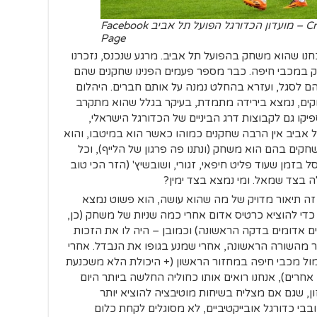
Credit to Hapoel Tel Aviv FC – מועדון הכדורגל הפועל תל אביב Facebook
Page
חנו שהוא משחק בהפועל תל אביב. מרגע שנכנס, נזכרנו
ק במכבי חיפה. כבר מספר פעמים הפנינו שחקנים שהם
 לסגל, ועזרא בהחלט נמנה על אותם חברים. היהלום
רוקים, נמצא בירידה מתמדת, בעיקר בגלל שהוא מתקרב
פיקו גם לקבוצות דרג הביניים של הכדורגל הישראלי,
ל אביב אין הרבה שחקנים כמוהו כאשר הוא במיטבו, והוא
ים בהם הוא משחק (ונתנו פה פרגון של הלייף), וכל
 בזמן שעוד פליט חיפאי, זגורי, ושובשיץ' (הזר הכי טוב
 בצד שמאל. ומי נמצא בצד ימין?
זה תיאור מדויק של מה שהוא עושה, הוא פשוט נמצא
 כדי להוציא כרטיס אדום אחרי כמה שניות של משחק (כן,
ים אדומים בדקה הראשונה) וכמובן – היה לו את הזכות
 מהשורה הראשונה, אחרי שמנע בגופו את הנבדל. אחרי
ל מכבי חיפה במחזור הראשון (+ היכולת הלא משכנעת
חרים), אנחנו רואים אותו כחוליה החלשה ביותר היום
זון, שגם אם מצליח בשיחות מוטיבציה להוציא יותר
בי כדורגל אובייקטיביים, לא מסוגלים לקחת כלום