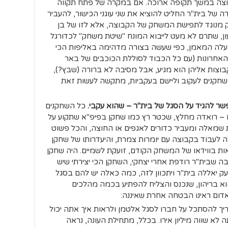
וצה במשך תקופה ארוכה. אם במקרה של פתח תקווה
 של בית"ר החליט להוציא את שני עוגני הכישור, להעביר
מנוגד לתפישת המשחק של הקבוצה, אלא לזו של בן
ון, שתרם לא מעט לייבוא המונח "שיטת משחק" לכדורגל
מעלה המאמן, כפי שעשה בצורה מדהימה באליפות הכי
חרונות (עם כל הכבוד לסוללת הכוכבים של באר
וצות אליהן הוא מגיע, אבל מסיבה לא ברורה (שבץ?),
שחקנים לעקוב וליישם בעקביות, מתקשה לעשות זאת
ר להגיד על הסגל של בית"ר – שהוא עקבי.
כל השחקנים
– רואדה מחלץ, שכטר רץ כמו שחקן בפיפ"א שתקוע על
 שמאלה ומעביר כדורים לאגפים או החוצה, והכל פשוט
ה לעבוד בקבוצה עם יומרות צמרת, והיעדרותו של שחקן
אות בווידאו של המשחק הקודם, זועקת לשמיים. היה שחקן
יבה שבית"ר רודפת אחרי יצחקי, השחקן הכי יצירתי שיש
צעק יאללה בית"ר ויתכוון לזה, כמה כאלה יש להם בסגל
הוא בריהון, שנכנס והצליח להפתיע בכמה מהלכים
אדום ראינו הבטחה אחרת שאיננה:
ריך להסתכל על חברו לסגל אלטמן ולראות איך אתה יכול
לא שווה מיליון אירו. בכלל, מתחילת העונה, נראה