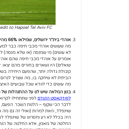
אוהדי בית"ר ירושלים, שמילאו 66% מהיציעים שהוקצו להם,
מה שעושים אוהדי מכבי חיפה כבר למע
לא עושים) מי שמנסה (או שלא מנסה) לג
אומרים על אוהדי מכבי חיפה שהם אוהדי א
שואלים) היו נשארים בחורים מהם יצאו. 
קיבולת גדולה יותר, שהפעם היחידה בש
הביתית לא שיחקה בו, מה שצריך לגרום ל
מה עושים כדי לוודא שכל שבועיים האיצטד
בטן המלאה שיש לנו על ההתנהלות של 
לפודקאסט הקודם
לפני שתתחילו לקרוא 
לדבר הכי שקוף – הלנות השכר. הפעם,
שוינפלד, וזאת למרות (ואולי זה גם מה 
היה בכלל לא רע וחסרונו של שוינפלד ל
החלטה של מאמן, אלא החלטה של הנהלה