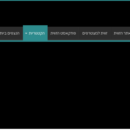
ר הזווית
זווית למצטרפים
פודקאסט הזווית
הקטגוריות
הנצפים ביות