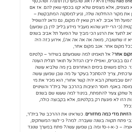
המינימאלי שהנהלה צריכה לעשות (You had one job!) והיא לדאוג שהמערכת תתנהל ושהכסף
לא מצפים, אלא מצפים שלא יקנו בכסף שאין להם. אז אם
ן את מקור ההחלטה שלה, נגיע למסקנה המתבקשת –
פועל תל אביב. לא רק שאין לו מקום, גם נדאג להשפיל
ת (כי הרי ידוע שהוא מעביר מידע בלייב לרן בן שמעון)
שידאג לתעד את הרגע הכי מביך של הפועל תל אביב בשנים
היא זו שחשובה, מואה אה אה אה אה), אירוע כזה היה
בכל מקום אחר. אגב מקום אחר,
קום אחר
? אל תאמינו למה ששמעתם בשידור – קלטינס
גם בבוגרים, ואפילו יריבו הגדול על תואר תגלית העונה
 כולם משווים בימים האחרונים בין מה שלביא עושה
רכתית, צריך להסתכל בעיקר על מה שבן שמעון עושה
 היום שבמשחק הבא יהיה קשר אחורי, הוא מכיר את מי
מוסה באגף. חוסר היציבות בהרכב של בית"ר והשינויים
ך ובעיקר ב-11 מקשים על שחקן צעיר להתפתח, בניגוד למה שעשו שם בשנים
בות הזו לא פוגעת רק בקלטינס, אלא בקבוצה כולה,
כלל
זויות מדי כמה מחזורים
. כשראינו את ההרכב של בית"ר,
י חיפה על מכבי פתח תקווה בשנה שעברה. למה? כי לשני המשחקים,
אציה – כ-א-ו-ס! ומה בן שמעון עשה? פתח במערך שנוגד