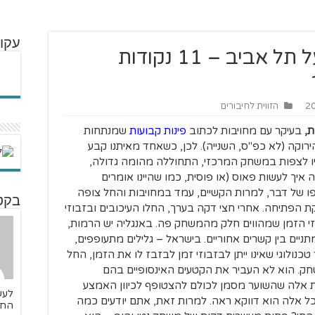
עקוב
בית"ר ירושלים – הפועל תל אביב – 11 נקודות
הזווית לחיבורים
ת,
בעיקר עם מחויבות לכתוב
פינות קבועות
שמנתחות
וקה (לא כפ"ס, השנייה). לכן, כשאחד מאיתנו קבע
יו לצפות במשחק המרכזי, התחוללה מהומה גדולה,
איך לעשות פאוס (או פוסית, כמו שהיינו אומרים
 של דבר, למרות הקשיים, עמד במחויבות והחל צופה
בקטנ
קות לאחר שריקת הפתיחה. אחרי חצי דקה בערך, החלו העיכובים ובזבוזי
י הזמן שמהווים חלק מהמשחק פה. באנגליה יש הרמות,
יים בין קשרים אחוריים. בישראל – גלילים מתעופפים,
טכנולוגי שאינו ייתן לבזבוזי זמן לבזבז לו את הזמן, החל
ק. הוא לא העביר את הקטעים האינסופיים בהם
ת אלה שהשוער מסמן לכולם להצטופף לכיוון האמצע
לעש
כל אלה הוא דווקא ראה. למרות זאת, אתם יודעים כמה
החל