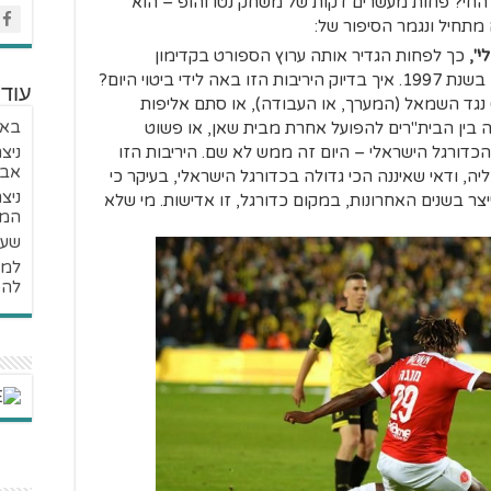
החי? פחות מעשרים דקות של משחק נטו והופ – הוא
תחיל ונגמר הסיפור של:
",
כך לפחות הגדיר אותה ערוץ הספורט בקדימון
למשחק, והיינו מסכימים לחלוטין, לו היינו בשנת 1997. איך בדיוק היריבות הזו באה לידי ביטוי היום?
עוד 
) נגד השמאל (המערך, או העבודה), או סתם אליפות
באי
 בין הבית"רים להפועל אחרת מבית שאן, או פשוט
דורגל הישראלי – היום זה ממש לא שם. היריבות הזו
אבי
ה, ודאי שאיננה הכי גדולה בכדורגל הישראלי, בעיקר כי
צר בשנים האחרונות, במקום כדורגל, זו אדישות. מי שלא
המ
שער
למה
להפ