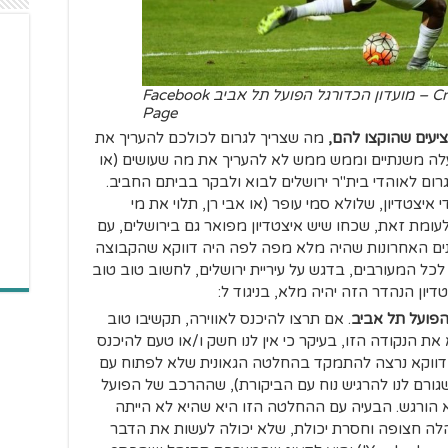
Credit to Hapoel Tel Aviv FC – מועדון הכדורגל הפועל תל אביב Facebook
Page
מה שצריך לגרום לכולכם להעריך את
לה משנתיים וממש ממש לא להעריך את מה שעושים (או
רום לאוהדי בית"ר ירושלים לבוא ולבקר בביתם החביב.
יצטדיון, שלולא סמי עופר (או אבי רן, תלוי את מי
לעומת זאת, שכחו שיש איצטדיון מפואר גם בירושלים, עם
נים האחרונות שהיה מלא מפה לפה היה דווקא שהקבוצה
כל המעורבים, בדגש על עיריית ירושלים, לחשוב טוב טוב
יון הנהדר הזה יהיה מלא, בניגוד ל:
הפועל תל אביב
. אם תרצו להיכנס לאווירה, תקשיבו טוב
את הנקודה הזו, בעיקר כי אין לנו חשק ו/או טעם להיכנס
 דווקא נרצה להתמקד בהחלטה הגאונית שלא לפתוח עם
שגורם לנו להרגיש נוח עם הביקורת), שההרכב של הפועל
א הורגש. הבעיה עם ההחלטה הזו היא שהיא לא הייתה
 חצופה וחסרת יכולת, שלא יכולה לעשות את הדבר