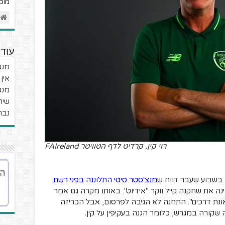
מוכ
עוד 
מנג'ר 
אין
מנג'ר
שיר
נבח
רוי קין. קרדיט לדף הטוויטר FAIreland
בשבוע שעבר דווח ש
מנצ'סטר סיטי התלוננה בפני רשת
ינה את שחקנה קייל ווקר "אידיוט". באותו מקרה גם אמר
ונת דרכים". התחנה לא הגיבה לפרסום, אבל הכריזה
קורה במגרש, כלומר הגנה בעקיפין על קין.