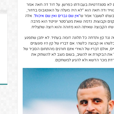
ם לא סטנדרטיות בעבודתו כפרשן.
על דוד דה חאה אמר
ווייר ודה חאה הוא "לא היה מעלה על האוטובוס בחזור,
וצתו לשעבר אמר ש
"אין שם גברים ואין שם איכות
".
אלה
ים וקבוצות. נדמה שאת מנצ'סטר יונייטד הוא מרבה
 שזו הקבוצה שאיתה הוא מזוהה והוא רוצה שתצליח.
נגד קין ותדחה כל תלונה דומה בעתיד. לא יתכן שתפגע
הו או קבוצה כלשהי. אם דבריו של קין היו פוגעניים
קייס, אולם דבריו של האירי אינם חורגים מהתחום הסביר של
 את הביקורת או להשיב, בשום מצב לא להשתיק את
לרדת מכר הדשא ולא להגיע למשחקים.