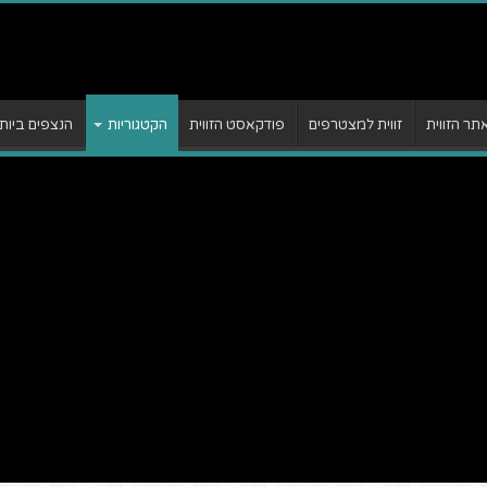
ר הזווית
זווית למצטרפים
פודקאסט הזווית
הקטגוריות
הנצפים ביות