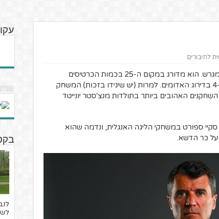
עקוב
ית לחיבורים
רוי קין נודע כשחקן שלא לוקח שבויים על המגרש. הוא מדורג במקום ה-25 בכמות הכרטיסים
הצהובים בתולדות הפרמייר ליג ובמקום ה-4 בדירוג האדומים. למרות (יש שיגידו בזכות) המשחק
שחקנים האהובים ביותר בתולדות מנצ'סטר יונייטד
סקיי ספורט במשחקי הליגה האנגלית, ונדמה שהוא
על כר הדשא.
בקטנ
לנב
לשד