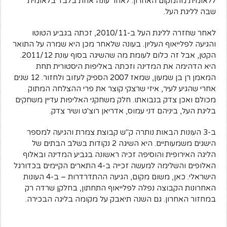
ללאומית מהמקום האחרון. לאחר עונה אחת בלבד בלאומית
שבה לליגת העל.
לאחר שחזרה לליגת העל ב-2010/11, זכתה בגביע הטוטו
והגיעה לפלייאוף העליון. בעונה שלאחר מכן היא שמרה על התואר
הקטן, אבל זה כלום לעומת מה שהשיגה בסוף עונת 2011/12.
היא הדהימה את המדינה וזכתה באליפות היסטורית תחת
המאמן רן בן שמעון, שמאז 2007 הספיק לעזוב ולחזור. 12 שנים
אחרי שהגיע לעיר, איזי שרצקי קוצר את פרי ההצלחה המתוק
מכולם ואכן צדק בנבואתו. חלק משחקני האליפות עדיין משחקים
בליגת העל, ביניהם דני עמוס, אדריאן רוצ'ט ושיר צדק.
ב-3 העונות הבאות נותרה ק"ש קבוצת צמרת והגיעה למספר
הישגים משמעותיים. היא השיגה 2 נקודות בשלב הבתים של
הליגה האירופית והוסיפה זכיה ראשונה בגביע המדינה ובאלוף
האלופים והשלימה למעשה זכייה ב-4 התארים הקיימים בכדורגל
הישראלי. כאן, משום מקום, הגיעה ההתדרדרות – ב-4 העונות
האחרונות הקבוצה נפלה לפלייאוף התחתון, בחלקן שרדה רק
במחזור האחרון. גם השנה תיאבק על מקומה בליגה הבכירה.