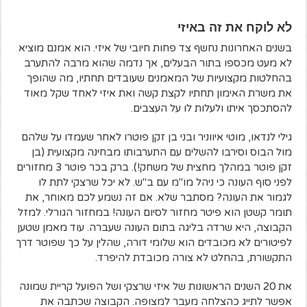
לא לוקח את זה באיזי
בשנים האחרונות נחשף צד פחות חיובי של איזי. הוא אמנם מוציא
לא מעט מכספו בתור הבעלים, אך נדמה שהוא מרבה להתערב
בהחלטות מקצועיות של המאמנים שעובדים תחתיו, מה שהופך
את משרת האימון תחתיו לקצת קשה ואת איזי לאחד שקל מאוד
להסתכסך איתו ולעלות לו על העצבים.
גילי לנדאו, מוטי איווניר ובני בן זקן פוטרו לאחר שעמדו על שלהם
מול הבוס וסירבו להשלים עם התערבותו מבחינה מקצועית (בן
זקן פוטר במהלך מחצית של משחק!). ברק בכר פוטר 3 מחזורים
לפני סוף העונה כי ניהל מו"מ עם ב"ש. לא יכל שרצקי לתת לו
לגמור את העונה? מסתבר שלא. אם זה נשמע לכם מאוחר, את
תומר קשטן הוא פיטר מחזור לסיום העונה! במחזור הגורלי. למזל
הקבוצה, היא שרדה בליגה בתום העונה שעברה. עוד מאמן שטען
לפיטורים לא מכובדים הוא שלומי דורה, שהלין על כך שפוטר דרך
התקשורת, בהחלט לא צורה מכובדת להיפרד.
את 20 השנים הראשונות של איזי שרצקי ושל הפועל קריית שמונה
אפשר לתייג כהצלחה מעבר למצופה. הקבוצה שכתבה את