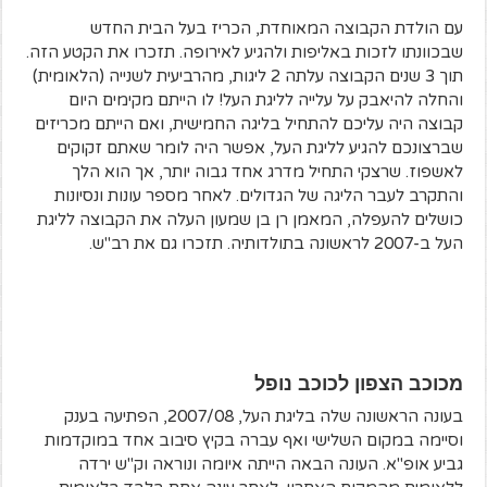
עם הולדת הקבוצה המאוחדת, הכריז בעל הבית החדש
שבכוונתו לזכות באליפות ולהגיע לאירופה. תזכרו את הקטע הזה.
תוך 3 שנים הקבוצה עלתה 2 ליגות, מהרביעית לשנייה (הלאומית)
והחלה להיאבק על עלייה לליגת העל! לו הייתם מקימים היום
קבוצה היה עליכם להתחיל בליגה החמישית, ואם הייתם מכריזים
שברצונכם להגיע לליגת העל, אפשר היה לומר שאתם זקוקים
לאשפוז. שרצקי התחיל מדרג אחד גבוה יותר, אך הוא הלך
והתקרב לעבר הליגה של הגדולים. לאחר מספר עונות ונסיונות
כושלים להעפלה, המאמן רן בן שמעון העלה את הקבוצה לליגת
העל ב-2007 לראשונה בתולדותיה. תזכרו גם את רב"ש.
מכוכב הצפון לכוכב נופל
בעונה הראשונה שלה בליגת העל, 2007/08, הפתיעה בענק
וסיימה במקום השלישי ואף עברה בקיץ סיבוב אחד במוקדמות
גביע אופ"א. העונה הבאה הייתה איומה ונוראה וק"ש ירדה