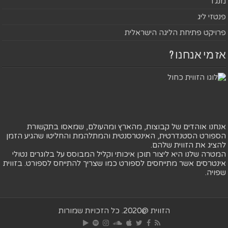
מנג'ר
פנטזי ליג
פרויקט פתיחת הליגה הישראלית
אז מי אנחנו ?
אנחנו אוהדים של קבוצות, מהארץ ומהעולם, שמאסו בתקשורת
הספורט הסטנדרטית, האינטרסנטית והמתלהמת והחליטו שהגיע הזמן
להציג את הזווית שלהם.
המטרה שלנו היא ליצור תוכן איכותי וקליל המבוסס על בלוגרים נטולי
אינטרסים אשר מתייחסים לספורט כמו שצריך להתייחס לספורט. בזווית
שפויה.
הזווית @2020. כל הזכויות שמורות