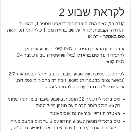
לקראת שבוע 2
קודם כל, לאור התלות בבחירות דראפט מספר 1, בהמשך
הסדרה הקבוצות ייקראו על שם בחירה מס' 1 שלהן. אז תכירו את
טים באטלר
– זה אני.
אם בשבוע הראשון הפסדתי ל
טים קיירי
, השבוע אני הולך
להתמודד נגד
טים בראדלי
(ביל) שהפסידה שבוע שעבר 5:4
ל
טים קוואי
.
לפי הסטטיסטיקות של שבוע שעבר, טים בראדלי תכסח אותי 2:7
(ובפער עצום בקטגוריות) כשאני זוכה רק בחסימות ואיבודים,
אבל יש לי 3 נקודות מעודדות להסתכל עליהן:
טים בראדלי רשמה 32 הופעות בשבוע שעבר בעוד אני רשמתי
רק 26 בגלל חוסר הכרות עם מנגנון ניהול הסגל
באטלר חוזר!!!! וכנראה גם אנס קאנטר
טים בראדלי מגיעה לשבוע החדש עם 3 שחקנים במצב בעייתי
– לא ברור אם ריקי רוביו (סיבוב 5 בדראפט) יופיע נגד הג'אז,