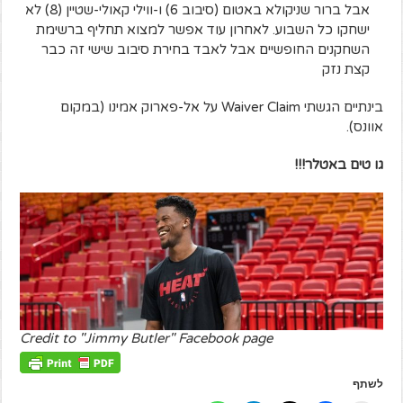
אבל ברור שניקולא באטום (סיבוב 6) ו-ווילי קאולי-שטיין (8) לא
ישחקו כל השבוע. לאחרון עוד אפשר למצוא תחליף ברשימת
השחקנים החופשיים אבל לאבד בחירת סיבוב שישי זה כבר
קצת נזק
בינתיים הגשתי Waiver Claim על אל-פארוק אמינו (במקום
אוונס).
גו טים באטלר!!!
Credit to "Jimmy Butler" Facebook page
לשתף