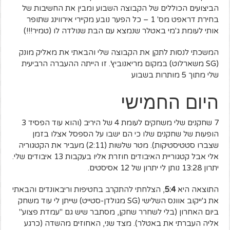
הביצועים הכוללים של הקבוצה השבוע ומבין את החשיבות של
בחירת דראפט מס' 1 – כל הפער נובע מקיירי אירווינג שתופר
אותי לעומת ג'מי באטלר שנמצא עם הבת שנולדה לו (טמיר!!!)
המשכתי לנסות לתקן את הקבוצה שלי והבאתי את מאליק מונק
(SG משארלוט) במקום מריאנוביץ'. זו הייתה ההעברה הרביעית
שלי מתוך 5 מותרות בשבוע
היום החמישי
7 שחקנים שלי משחקים לעומת 4 של היריב (והוא עוד הפסיד 3
הופעות של שחקנים שלו כי הם ישבו על הספסל אצלו בזמן
שצברו סטטיסטיקות). מטר שלשות (2:11) מעביר את הקטגוריה
אלי אבל קטגוריית האיבודים חוזרת אליו בעקבות 13 איבודים שלי.
יתרון 13:28 נותן לי יתרון של 12 אסיסטים.
התוצאה היא
5:4
, הצלחתי להתקרב בחטיפות וריבאונדים והבאתי
את ג'ייקוב אוונס השלישי (SG מגולדן-סטייט) שייתן לי עוד משחק
ביום האחרון (בלי לשחרר שחקן, מסתבר שיש גם "עמדת פצוע"
אליה העברתי את באטלר). מצד שני, האחוזים מהשדה (כרגע