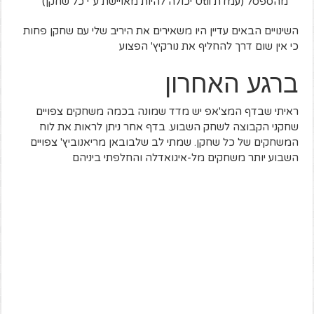
מהספסל (עמדת Util יכולה להיות מאויישת ע"י כל שחקן)
השינויים הבאים עדיין היו משאירים את היריב שלי עם שחקן פחות
כי אין שום דרך להחליף את נורקיץ' הפצוע
ברגע האחרון
ראיתי שבדף המצ'אפ יש מדד שמונה בכמה משחקים צפויים
שחקני הקבוצה לשחק השבוע. בדף אחר ניתן לראות את לוח
המשחקים של כל שחקן. שמתי לב שלבובאן מריאנוביץ' צפויים
השבוע יותר משחקים מל-איגואדלה והחלפתי ביניהם