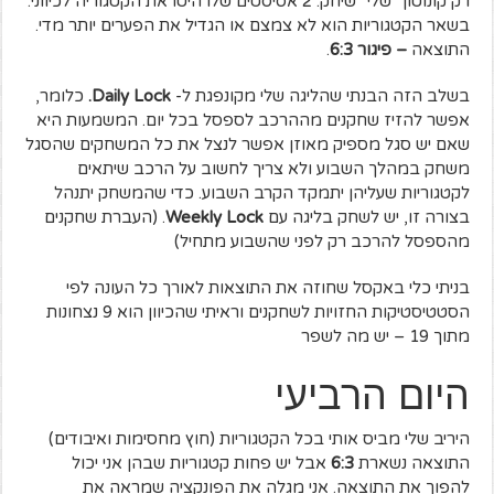
רק קונוטון "שלי" שיחק. 2 אסיסטים שלו היטו את הקטגוריה לכיווני.
בשאר הקטגוריות הוא לא צמצם או הגדיל את הפערים יותר מדי.
התוצאה
– פיגור 6:3
.
בשלב הזה הבנתי שהליגה שלי מקונפגת ל-
Daily Lock
.
כלומר,
אפשר להזיז שחקנים מההרכב לספסל בכל יום. המשמעות היא
שאם יש סגל מספיק מאוזן אפשר לנצל את כל המשחקים שהסגל
משחק במהלך השבוע ולא צריך לחשוב על הרכב שיתאים
לקטגוריות שעליהן יתמקד הקרב השבוע. כדי שהמשחק יתנהל
בצורה זו, יש לשחק בליגה עם
Weekly Lock
. (העברת שחקנים
מהספסל להרכב רק לפני שהשבוע מתחיל)
בניתי כלי באקסל שחוזה את התוצאות לאורך כל העונה לפי
הסטטיסטיקות החזויות לשחקנים וראיתי שהכיוון הוא 9 נצחונות
מתוך 19 – יש מה לשפר
היום הרביעי
היריב שלי מביס אותי בכל הקטגוריות (חוץ מחסימות ואיבודים)
התוצאה נשארת
6:3
אבל יש פחות קטגוריות שבהן אני יכול
להפוך את התוצאה. אני מגלה את הפונקציה שמראה את