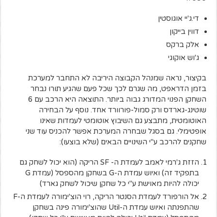
די.ג'יי אוגוסטין
דווין בייקון
אלק ברקס
ג'וש אוקוגי
בקיצור, נראה שמנהל הקבוצה היריבה לא התחבר למערכת
בזמן הדראפט, מה שגרם לכך שכל פעם שהגיע תורו נבחר
השחקן הפנוי המדורג גבוה ביותר. התוצאה היא הרכב עם 6
שוטינג-גארדס ורק סמול-פורוורד אחד. נוסף על הבחירה
האוטומטית, מתבצע גם השיבוץ אוטומטי לעמדות שאינו
אופטימלי. גם בסגל שבחרה המערכת אפשר להכניס עוד שני
שחקנים להרכב ע"י השינויים הבאים (שלא בוצעו):
הזזת ג'רמי לאמב לעמדת ה- SF הריקה (הוא יכול לשחק גם
בתפקיד זה) ואיוש עמדת ה-G בשחקן מהספסל (עמדת G
יכולה להיות מאוישת ע"י כל שחקן שיכול לשחק גארד)
אל הורפורד לעמדת הסנטר הריקה, רוי הוצ'ימורה לעמדת ה-F
שהתפנתה ואיוש עמדת ה-Util שהוצ'ימורה פינה בשחקן