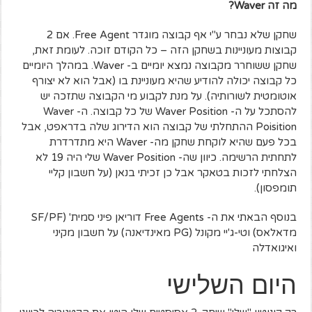
מה זה
Waver
?
שחקן שלא נבחר ע"י אף קבוצה מוגדר Free Agent. אם 2
קבוצות מעוניינות בשחקן הזה – כל הקודם זוכה. לעומת זאת,
שחקן ששוחרר מקבוצה נמצא יומיים ב- Waver. במהלך היומיים
כל קבוצה יכולה להודיע שהיא מעוניינת בו (אבל הוא לא יצורף
אוטומטית לשורותיה). על מנת לקבוע מי הקבוצה שתזכה יש
להסתכל על ה- Waver Position של כל קבוצה. ה- Waver
Poisition ההתחלתי של קבוצה הוא הדירוג שלה בדראפט, אבל
בכל פעם שהיא לוקחת שחקן מה- Waver היא מתדרדרת
לתחתית הרשימה. כיוון שה- Waver Position שלי היה 19 לא
הצלחתי לזכות בטאקר אבל כן זכיתי בנאן (על חשבון קליי
תומפסון).
בנוסף הבאתי את ה- Free Agents דוריאן פיני סמית' (SF/PF
מדאלאס) וטי-ג'יי מקונל (PG מאינדיאנה) על חשבון מקיני
ואיגואדלה
היום השלישי