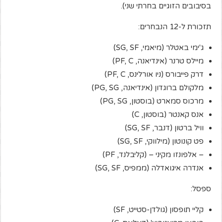
בסיבובים הזוגיים בחרתי שני).
תזכורת ל-12 הנבחרים:
ג'ימי באטלר (מיאמי, SG, SF)
מיילס טרנר (אינדיאנה, PF, C)
דרק פייבורס (ניו אורלינס, PF, C)
מלקולם ברוגדון (אינדיאנה, PG, SG)
מרכוס סמארט (בוסטון, PG, SG)
אנס קאנטר (בוסטון, C)
וויל ברטון (דנבר, SG, SF)
פט קונוטון (מילווקי, SG, SF)
– אלפונזו מקיני – (קליבלנד, PF)
אנדרה איגואדלה (ממפיס, SG, SF)
ספסל:
קליי תופסון (גולדן-סטייט, SF)