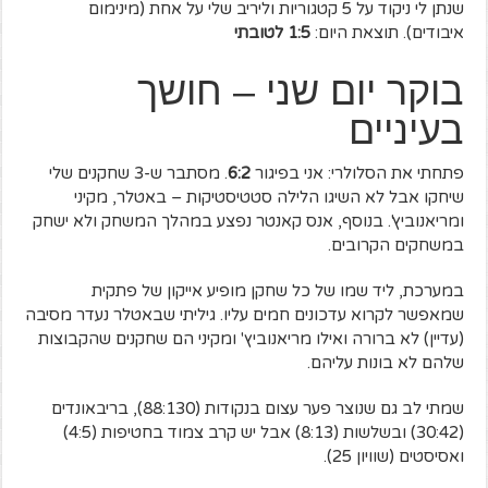
שנתן לי ניקוד על 5 קטגוריות וליריב שלי על אחת (מינימום
איבודים). תוצאת היום:
1:5 לטובתי
בוקר יום שני – חושך
בעיניים
פתחתי את הסלולרי: אני בפיגור
6:2
. מסתבר ש-3 שחקנים שלי
שיחקו אבל לא השיגו הלילה סטטיסטיקות – באטלר, מקיני
ומריאנוביץ'. בנוסף, אנס קאנטר נפצע במהלך המשחק ולא ישחק
במשחקים הקרובים.
במערכת, ליד שמו של כל שחקן מופיע אייקון של פתקית
שמאפשר לקרוא עדכונים חמים עליו. גיליתי שבאטלר נעדר מסיבה
(עדיין) לא ברורה ואילו מריאנוביץ' ומקיני הם שחקנים שהקבוצות
שלהם לא בונות עליהם.
שמתי לב גם שנוצר פער עצום בנקודות (88:130), בריבאונדים
(30:42) ובשלשות (8:13) אבל יש קרב צמוד בחטיפות (4:5)
ואסיסטים (שוויון 25).