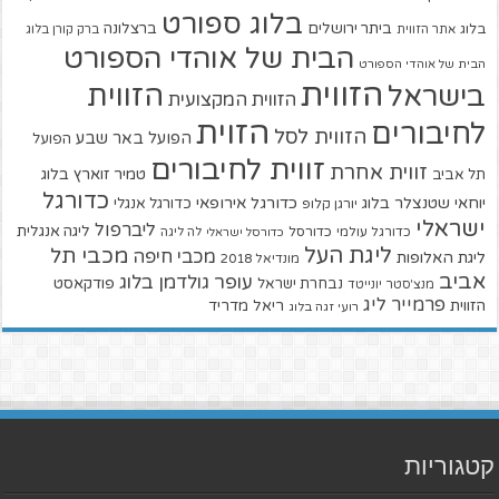
בלוג ספורט
ביתר ירושלים
ברצלונה
בלוג
אתר הזווית
ברק קורן בלוג
הבית של אוהדי הספורט
הבית של אוהדי הספורט
הזווית
הזווית
בישראל
הזווית המקצועית
הזוית
לחיבורים
הזווית לסל
הפועל באר שבע
הפועל
זווית לחיבורים
זווית אחרת
טמיר זוארץ בלוג
תל אביב
כדורגל
יוחאי שטנצלר בלוג
כדורגל אירופאי
כדורגל אנגלי
יורגן קלופ
ישראלי
ליברפול
ליגה אנגלית
כדורגל עולמי
כדורסל
כדורסל ישראלי
לה ליגה
ליגת העל
מכבי תל
מכבי חיפה
ליגת האלופות
מונדיאל 2018
אביב
עופר גולדמן בלוג
פודקאסט
נבחרת ישראל
מנצ'סטר יונייטד
פרמייר ליג
הזווית
ריאל מדריד
רועי זגה בלוג
קטגוריות