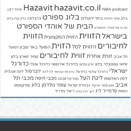
hazavit.co.il
Hazavit
NBA
podcast
אהוד ריבן
בלוג ספורט
ביתר ירושלים
ברצלונה
בלוג
אתר הזווית
ברק קורן בלוג
הבית של אוהדי הספורט
הבית של אוהדי הספורט
הזווית
הזווית
בישראל
הזווית המקצועית
הזוית
לחיבורים
הזווית לסל
הפועל באר שבע
הפועל
זווית לחיבורים
זווית אחרת
טמיר זוארץ בלוג
תל אביב
כדורגל
יוחאי שטנצלר בלוג
כדורגל אירופאי
כדורגל אנגלי
יורגן קלופ
ישראלי
ליברפול
ליגה אנגלית
כדורגל עולמי
כדורסל
כדורסל ישראלי
לה ליגה
ליגת העל
מכבי תל
מכבי חיפה
ליגת האלופות
מונדיאל 2018
אביב
עופר גולדמן בלוג
פודקאסט
נבחרת ישראל
מנצ'סטר יונייטד
פרמייר ליג
הזווית
ריאל מדריד
רועי זגה בלוג