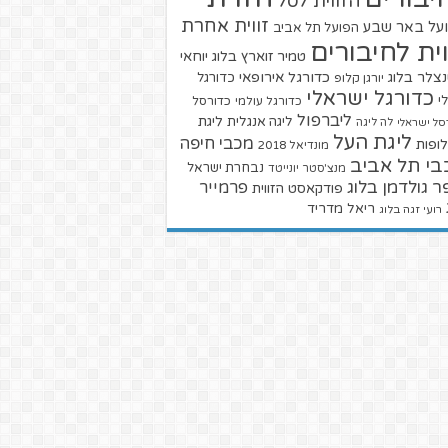
הזווית לסל
זווית אחרת
על באר שבע
הפועל תל אביב
וית לחיבורים
טמיר זוארץ בלוג
יוחאי
צלר בלוג
כדורגל אירופאי
כדורגל
יורגן קלופ
כדורגל ישראלי
י
כדורגל עולמי
כדורסל
ליברפול
ליגת
ליגה אנגלית
סל ישראלי
לה ליגה
ליגת העל
מכבי חיפה
ופות
מונדיאל 2018
בי תל אביב
נבחרת ישראל
מנצ'סטר יונייטד
ר גולדמן בלוג
פרמייר
פודקאסט הזווית
ריאל מדריד
רועי זגה בלוג