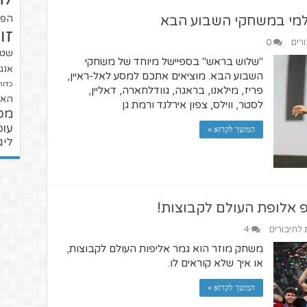
למי במשחקי השבוע הבא
הפו
זו
ורים
0
שטנ
"שלוש בראש" בספיישל מיוחד של משחקי
אנגל
השבוע הבא. מוציאים אתכם למסע לאל-ראיין,
כדור
פריז, מילאנו, בראגה, גוודלחארה, דאליין,
האל
לסטר, ווילס, צפון אירלנד ורמת גן​
מכ
עופ
המשך לקרוא »
ליג
ת לחיבורים
4
משחק מוזר הוא גמר אליפות העולם לקבוצות,
או איך שלא קוראים לו.
המשך לקרוא »