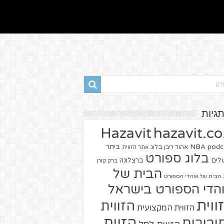
תגיות
hazavit.co.
Hazavit
NBA
podc
ביתר
אהוד ריבן בלוג
אתר הזווית
בלוג ספורט
שלים
ברצלונה
ברק קורן
הבית של
הבית של אוהדי הספורט
הדי הספורט בישראל
ווית
הזווית
הזווית המקצועית
הזוית
יבורים