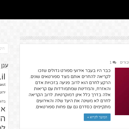
בורים
1
ענן 
כבר היו בעבר אירועי ספורט גדולים שזכו
il
לקריאה להחרים אותם מצד ספורטאים שונים.
הרקע לחרם הוא לרוב פגיעה בזכויות אדם
ast
והאזרח, והמדינות שמתמודדות עם קריאות
ירו
אלה בדרך כלל אינן דמוקרטיות. לרוב הקריאה
לחרם לא משיגה את היעד שלה והאירועים
בלוג
מתקיימים כסדרם גם עם פחות ספורטאים.
או
הז
המשך לקרוא »
לח