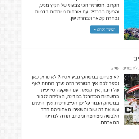
הקרוב. הטורניר הכי צבעוני של הקיץ מגיע,
והפעם בברזיל, עם אורחות מיוחדות בדמות
נבחרת קטאר ונבחרת יפן.
המשך לקרוא »
 לחיבורים
2
לא צפיתם במשחקי גביע אסיה? לא נורא, כאן
נספר לכם איך הטורניר הזה נערך מתחת לאף
של רובנו, איך קטאר, עם השקעה סיזיפית
בתשתיות הכדורגל במדינה, הצליחה לגבור
במשחק הגמר על יפן הפייבוריטית ואיך היפנים
עשו את זה שוב והשאירו מאחוריהם חדר
הלבשה מצוחצח ומכתב תודה למדינה
המארחת.