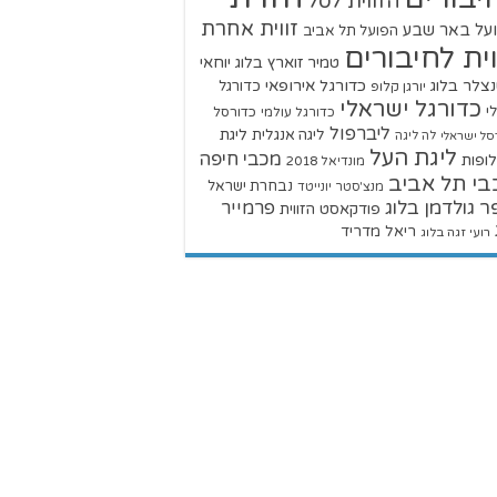
הזווית לסל
זווית אחרת
על באר שבע
הפועל תל אביב
וית לחיבורים
טמיר זוארץ בלוג
יוחאי
צלר בלוג
כדורגל אירופאי
כדורגל
יורגן קלופ
כדורגל ישראלי
י
כדורגל עולמי
כדורסל
ליברפול
ליגת
ליגה אנגלית
סל ישראלי
לה ליגה
ליגת העל
מכבי חיפה
ופות
מונדיאל 2018
בי תל אביב
נבחרת ישראל
מנצ'סטר יונייטד
ר גולדמן בלוג
פרמייר
פודקאסט הזווית
ריאל מדריד
רועי זגה בלוג