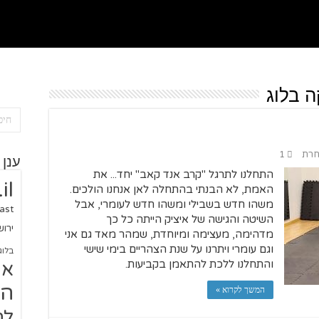
ה בלוג
אחרת
1
ענן 
התחלנו לתרגל "קרב אנד קאב" יחד... את
il
האמת, לא הבנתי בהתחלה לאן אנחנו הולכים.
משהו חדש בשבילי ומשהו חדש לעומרי, אבל
ast
השיטה והגישה של איציק הייתה כל כך
ירו
מדהימה, מעצימה ומיוחדת, שמהר מאד גם אני
וגם עומרי ויתרנו על שנת הצהריים בימי שישי
בלוג
והתחלנו ללכת להתאמן בקביעות.
או
הז
המשך לקרוא »
לח