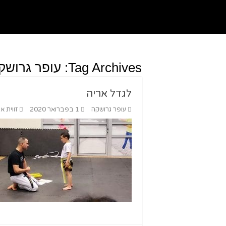
Tag Archives:
עופר גרושק
לגדל אריה
עופר גרושקה
1 בפברואר 2020
זווית 