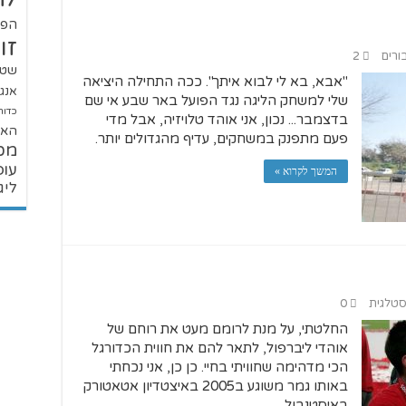
הפו
זו
ורים
2
שטנ
"אבא, בא לי לבוא איתך". ככה התחילה היציאה
אנגל
שלי למשחק הליגה נגד הפועל באר שבע אי שם
כדור
בדצמבר... נכון, אני אוהד טלויזיה, אבל מדי
האל
פעם מתפנק במשחקים, עדיף מהגדולים יותר.
מכ
עופ
המשך לקרוא »
ליג
וסטלגית
0
החלטתי, על מנת לרומם מעט את רוחם של
אוהדי ליברפול, לתאר להם את חווית הכדורגל
הכי מדהימה שחוויתי בחיי. כן כן, אני נכחתי
באותו גמר משוגע ב2005 באיצטדיון אטאטורק
באיסטנבול.