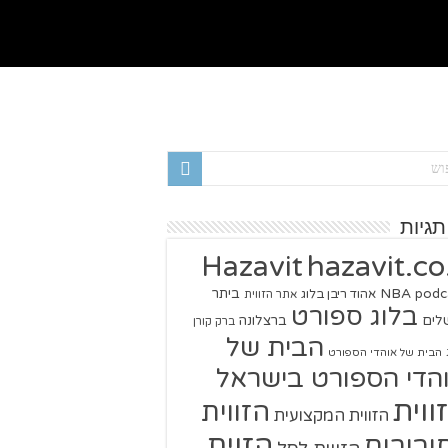
תגיות
hazavit.co.
Hazavit
NBA
podc
ביתר
אהוד ריבן בלוג
אתר הזווית
בלוג ספורט
שלים
ברצלונה
ברק קורן
הבית של
הבית של אוהדי הספורט
הדי הספורט בישראל
ווית
הזווית
הזווית המקצועית
הזוית
יבורים