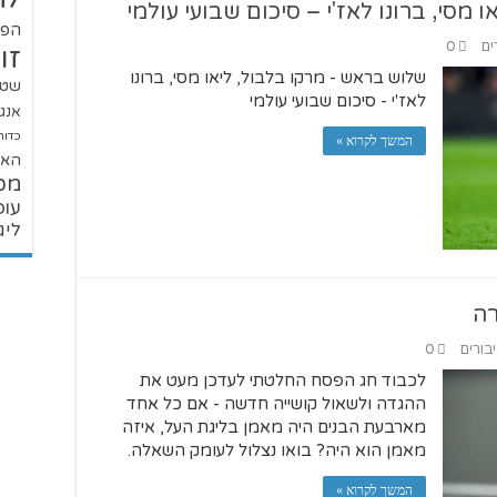
מסי, ברונו לאז'י – סיכום שבועי עולמי
הפו
ים
0
זו
שלוש בראש - מרקו בלבול, ליאו מסי, ברונו
שטנ
לאז'י - סיכום שבועי עולמי
אנגל
כדור
המשך לקרוא »
האל
מכ
עופ
ליג
רה
יבורים
0
לכבוד חג הפסח החלטתי לעדכן מעט את
ההגדה ולשאול קושייה חדשה - אם כל אחד
מארבעת הבנים היה מאמן בליגת העל, איזה
מאמן הוא היה? בואו נצלול לעומק השאלה.
המשך לקרוא »