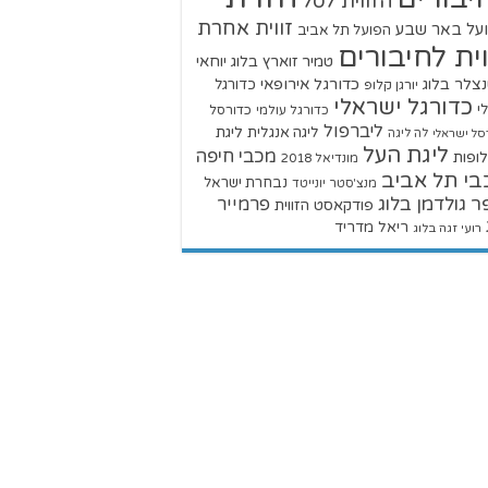
הזווית לסל
זווית אחרת
על באר שבע
הפועל תל אביב
וית לחיבורים
טמיר זוארץ בלוג
יוחאי
צלר בלוג
כדורגל אירופאי
כדורגל
יורגן קלופ
כדורגל ישראלי
י
כדורגל עולמי
כדורסל
ליברפול
ליגת
ליגה אנגלית
סל ישראלי
לה ליגה
ליגת העל
מכבי חיפה
ופות
מונדיאל 2018
בי תל אביב
נבחרת ישראל
מנצ'סטר יונייטד
ר גולדמן בלוג
פרמייר
פודקאסט הזווית
ריאל מדריד
רועי זגה בלוג