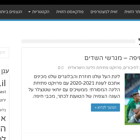
 הזווית
זווית למצטרפים
פודקאסט הזווית
הקטגוריות
הנצפים ביותר
יפה – מגרשי השדים
 לחיבורים
,
פרויקט פתיחת הליגה הישראלית
0
ענן 
ליגת העל שלנו חוזרת והבלוגרים שלנו מכינים
il
אתכם לעונת 2020-2021 עם פרויקט פתיחת
הליגה המסורתי. ממשיכים עם יוחאי שטנצלר על
ast
העונה הצפויה של הטוענת לכתר, מכבי חיפה.
ירו
המשך לקרוא »
בלוג
או
הז
לח