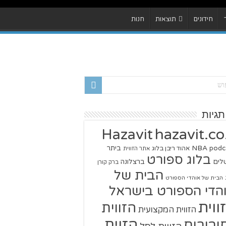
חידונים
תוצאות
חנות
תגיות
hazavit.co.
Hazavit
NBA
podc
ביתר
אהוד ריבן בלוג
אתר הזווית
בלוג ספורט
שלים
ברצלונה
ברק קורן
הבית של
הבית של אוהדי הספורט
הדי הספורט בישראל
ווית
הזווית
הזווית המקצועית
הזוית
יבורים