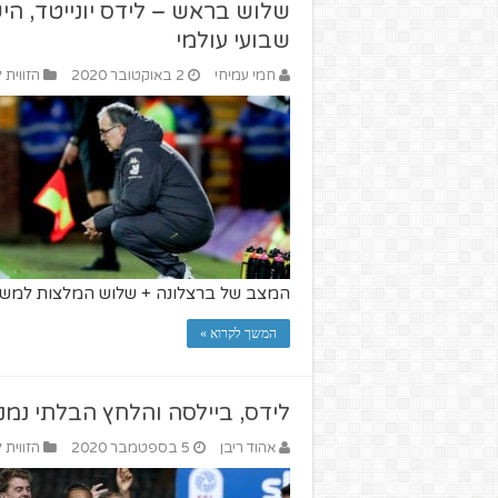
שלוש בראש – לידס יונייטד, הי
שבועי עולמי
חמי עמיחי
2 באוקטובר 2020
הזווית 
המצב של ברצלונה + שלוש המלצות למשחק
המשך לקרוא »
לידס, ביילסה והלחץ הבלתי נמנ
אהוד ריבן
5 בספטמבר 2020
הזווית 