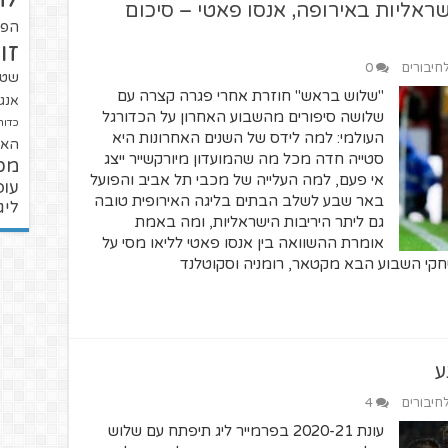
שראליות באירופה, אנסו פאטי – סיכום
הפו
זו
לחיבורים
0
שטנ
"שלוש בראש" חוזרת אחרי פגרה קצרה עם
אנגל
שלושה סיפורים מהשבוע האחרון על הכדורגל
כדור
העולמי: למה לידס של השנים האחרונות היא
האל
סטייה חדה מכל מה שהמועדון מיורקשייר ייצג
מכ
אי פעם, למה העלייה של מכבי תל אביב והפועל
עופ
באר שבע לשלב הבתים בליגה האירופית טובה
ליג
גם ליתר היריבות הישראליות, ומה באמת
אומרת ההשוואה בין אנסו פאטי לליאו מסי על
י השבוע הבא מקטאר, רומניה וסקוטלנד
ע
לחיבורים
4
עונת 2020-21 בפרמייר ליג תיפתח עם שלוש