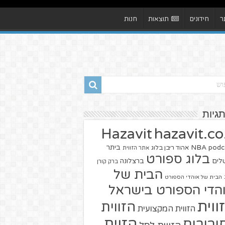
ר
חידונים
תוצאות
חנות
תגיות
hazavit.co.
Hazavit
NBA
podc
ביתר
אהוד ריבן בלוג
אתר הזווית
בלוג ספורט
שלים
ברצלונה
ברק קורן
הבית של
הבית של אוהדי הספורט
הדי הספורט בישראל
ווית
הזווית
הזווית המקצועית
הזוית
יבורים