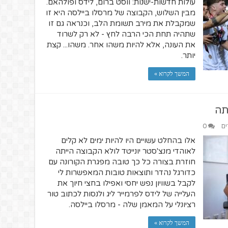
עולות חדשות-ישנות: ווסט ברום, לידס ופולהאם.
מבין השלוש, הקבוצה של מרסלו ביילסה היא זו
שמקבלת את מירב תשומת הלב, וכנראה גם זו
שתהיה תחת הכי הרבה לחץ - לא רק לשרוד
את העונה, אלא להיות משהו אחר. משהו... קצת
יותר.
המשך לקרוא »
תה
ים
0
אלו בהחלט עשויים היו להיות ימים לא קלים
לאוהדי מנצ'סטר יונייטד לולא הקבוצה הייתה
חוזרת בצורה כל כך טובה מפגרת הקורונה עם
כדורגל נהדר ותוצאות טובות המאפשרות לי
לקבל בשוויון נפש יחסי ואפילו בחצי חיוך את
העלייה של לידס לפרמייר ליג ולנסות לכתוב טור
רציונלי על המאמן שלה - מרסלו ביילסה.
המשך לקרוא »