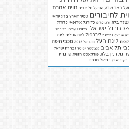
הזווית לסל
זווית אחרת
על באר שבע
הפועל תל אביב
וית לחיבורים
טמיר זוארץ בלוג
יוחאי
צלר בלוג
כדורגל אירופאי
כדורגל
יורגן קלופ
כדורגל ישראלי
י
כדורגל עולמי
כדורסל
ליברפול
ליגת
ליגה אנגלית
סל ישראלי
לה ליגה
ליגת העל
מכבי חיפה
ופות
מונדיאל 2018
בי תל אביב
נבחרת ישראל
מנצ'סטר יונייטד
ר גולדמן בלוג
פרמייר
פודקאסט הזווית
ריאל מדריד
רועי זגה בלוג