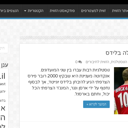
ר הזווית
זווית למצטרפים
פודקאסט הזווית
הקטגוריות
הנצפים ביות
ה בלידס
 הנוסטלגית
,
הזווית לחיבורים
0
ענן 
נוסטלגיות רבות עברו בין שני המועדונים.
il
אנקדוטה מעניינת היא שבקיץ 2000 רובר פירס
הצרפתי הגיע להיבחן בלידס יונייטד, אך לבסוף
ast
נחטף על ידי ארסן ונגר, המנג'ר הצרפתי הכל
ירו
יכול, וחתם בארסנל.
בלוג
המשך לקרוא »
או
הז
לח