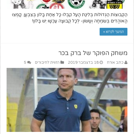
הַקְּבוּצוֹת הַגְּדוֹלוֹת בְּלִיגַת הָעַל קִבְּלוּ כָּל אַחַת בָּלוֹן בְּצִבְעָן. קָפְצוּ
הָאוֹהֲדִים בְּשִׂמְחָה וְשָׂשׂוֹן- לְכָל קְבוּצָה עַכְשָׁו יֵשׁ בָּלוֹן!
המשך לקרוא »
משחק הפוקר של ברק בכר
כתב אורח
18 בדצמבר 2019
הזווית לחיבורים
5