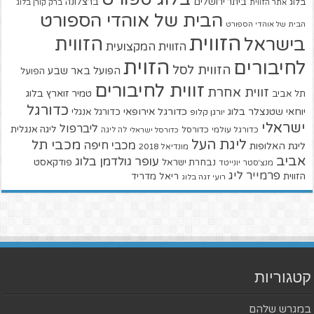
ביתר ירושלים
ברצלונה
בלוג
אתר הזווית
ברק קורן בלוג
הבית של אוהדי הספורט
הבית של אוהדי הספורט
הזווית
הזווית
בישראל
הזווית המקצועית
הזוית
לחיבורים
הזווית לסל
הפועל באר שבע
הפועל
זווית לחיבורים
זווית אחרת
טמיר זוארץ בלוג
תל אביב
כדורגל
יוחאי שטנצלר בלוג
כדורגל אירופאי
כדורגל אנגלי
יורגן קלופ
ישראלי
ליברפול
ליגה אנגלית
כדורגל עולמי
כדורסל
כדורסל ישראלי
לה ליגה
ליגת העל
מכבי תל
מכבי חיפה
ליגת האלופות
מונדיאל 2018
אביב
עופר גולדמן בלוג
פודקאסט
נבחרת ישראל
מנצ'סטר יונייטד
פרמייר ליג
הזווית
ריאל מדריד
רועי זגה בלוג
קטגוריות
במגרש שלהם