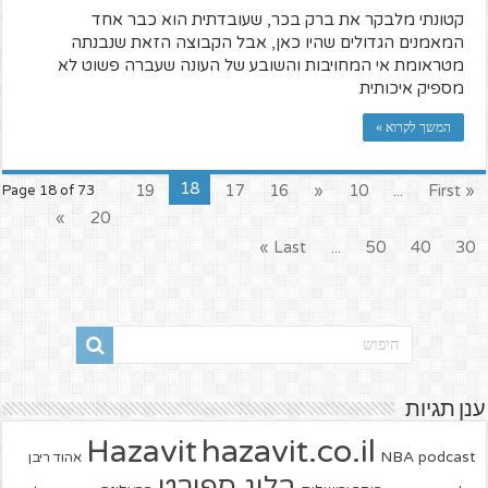
קטונתי מלבקר את ברק בכר, שעובדתית הוא כבר אחד
המאמנים הגדולים שהיו כאן, אבל הקבוצה הזאת שנבנתה
מטראומת אי המחויבות והשובע של העונה שעברה פשוט לא
מספיק איכותית
המשך לקרוא »
18
19
17
16
«
10
...
« First
Page 18 of 73
»
20
Last »
...
50
40
30
ענן תגיות
hazavit.co.il
Hazavit
NBA
podcast
אהוד ריבן
בלוג ספורט