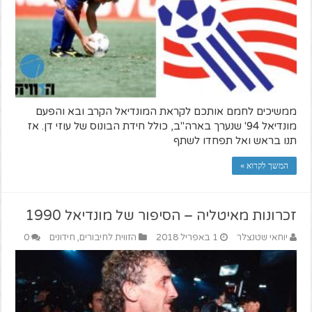
ממשיכים לחמם אותכם לקראת המונדיאל הקרב ובא והפעם
מונדיאל 94' שנערך בארה"ב, כולל חידת הבונוס של עוזי דן. אז
תנו בראש ואל תפחדו לשתף
המשך לקרוא »
זכרונות מאיטליה – הסיפור של מונדיאל 1990
יוחאי שטנצלר
1 באפריל 2018
הזווית לחיבורים
,
חידונים
0