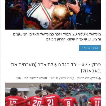
מונדיאל איטליה 90' תמיד ייזכר כמונדיאל האלים, המשעמם
והציני. יש שיאמרו שהוא הגרוע מכולם
המשך לקרוא »
פרק #77 – כדורגל מעולם אחר (מארחים את
באבאגול)
פודקאסט הזווית
27 במרץ 2018
הזווית לחיבורים
0