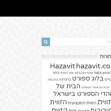
תגיות
hazavit.co.
Hazavit
NBA
podc
ביתר
אהוד ריבן בלוג
אתר הזווית
בלוג ספורט
שלים
ברצלונה
ברק קורן
הבית של
הבית של אוהדי הספורט
הדי הספורט בישראל
ווית
הזווית
הזווית המקצועית
הזוית
יבורים