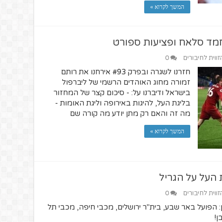
המשך לקרוא »
זווית לחיבורים
0
חזרנו לשגרה ובפרק #93 אירחנו את רותם
זמורה מחוג האוהדים הרשמי של ליברפול
בישראל ודיברנו על: - סיכום קצר של המחזור
בליגת העל, להיגות באירופה וליגת האומות -
מה זה והאם רק מתן יודע מה קורה שם
המשך לקרוא »
זווית לחיבורים
0
 כמובן: הפועל באר שבע, בית"ר ירושלים, מכבי חיפה, מכבי תל
ן!