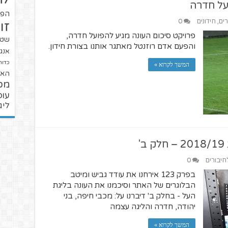
ועל חדרה
הפו
רים
,
חידונים
0
זו
פרויקט סיכום העונה מגיע להפועל חדרה,
שטנ
והפעם אדם רוזנטל מאתגר אותנו בצורת חידון.
אנגל
כדור
המשך לקרוא »
האל
מכ
עופ
ליג
לחיבורים
0
בפרק 123 אירחנו את עודד גביש ומיטב
הבלוגרים של האתר וסיכמנו את העונה בליגת
העל - בחלק ב' דיברנו על: מכבי חיפה, בני
יהודה, חדרה והליגה עצמה
המשך לקרוא »