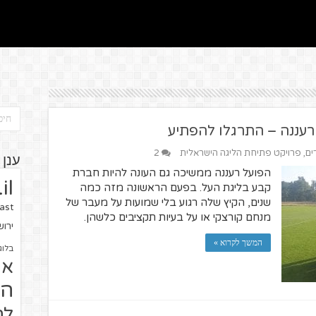
רעננה – התרגלו להפתיע
ים
,
פרויקט פתיחת הליגה הישראלית
2
ענן 
הפועל רעננה ממשיכה גם העונה להיות חברת
il
קבע בליגת העל. בפעם הראשונה מזה כמה
שנים, הקיץ שלה רגוע בלי שמועות על מעבר של
ast
מנחם קורצקי או על בעיות תקציבים כלשהן.
ירו
המשך לקרוא »
בלוג
או
הז
לח