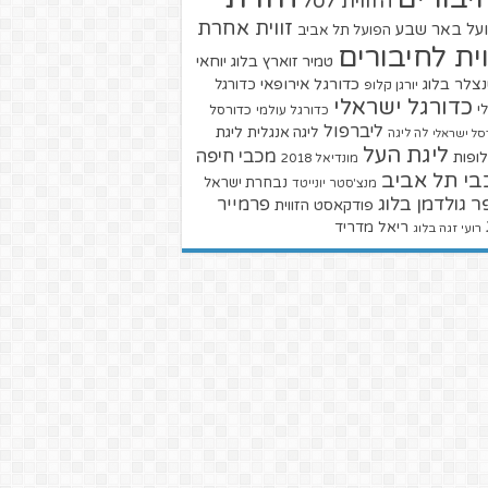
הזווית לסל
זווית אחרת
על באר שבע
הפועל תל אביב
וית לחיבורים
טמיר זוארץ בלוג
יוחאי
צלר בלוג
כדורגל אירופאי
כדורגל
יורגן קלופ
כדורגל ישראלי
י
כדורגל עולמי
כדורסל
ליברפול
ליגת
ליגה אנגלית
סל ישראלי
לה ליגה
ליגת העל
מכבי חיפה
ופות
מונדיאל 2018
בי תל אביב
נבחרת ישראל
מנצ'סטר יונייטד
ר גולדמן בלוג
פרמייר
פודקאסט הזווית
ריאל מדריד
רועי זגה בלוג