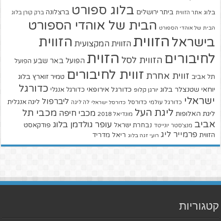
בלוג ספורט
ביתר ירושלים
ברצלונה
בלוג
אתר הזווית
ברק קורן בלוג
הבית של אוהדי הספורט
הבית של אוהדי הספורט
הזווית
הזווית
בישראל
הזווית המקצועית
הזוית
לחיבורים
הזווית לסל
הפועל באר שבע
הפועל
זווית לחיבורים
זווית אחרת
טמיר זוארץ בלוג
תל אביב
כדורגל
יוחאי שטנצלר בלוג
כדורגל אירופאי
כדורגל אנגלי
יורגן קלופ
ישראלי
ליברפול
ליגה אנגלית
כדורגל עולמי
כדורסל
כדורסל ישראלי
לה ליגה
ליגת העל
מכבי תל
מכבי חיפה
ליגת האלופות
מונדיאל 2018
אביב
עופר גולדמן בלוג
פודקאסט
נבחרת ישראל
מנצ'סטר יונייטד
פרמייר ליג
הזווית
ריאל מדריד
רועי זגה בלוג
קטגוריות