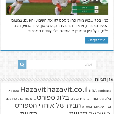
כמו בכל שבוע מורן כהן מסכם לנו את השבוע והפעם: צמצום
הפער בצמרת, וידאר "הממליח" קיארטנסון, עידן שמש, מכבי
פ"ת, דקל קינן וכמובן אי אפשר בלי קושיות המחזור.
המשך לקרוא »
ענן תגיות
hazavit.co.il
Hazavit
NBA
podcast
אהוד ריבן
בלוג ספורט
ביתר ירושלים
ברצלונה
בלוג
אתר הזווית
ברק קורן בלוג
הבית של אוהדי הספורט
הבית של אוהדי הספורט
הזווית