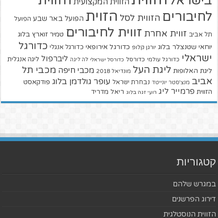
הזווית
בישראל
הזווית המקצועית
הזוית
לחיבורים
הזווית לסל
הפועל באר שבע
הפועל
זווית לחיבורים
זווית אחרת
טמיר זוארץ בלוג
תל אביב
כדורגל
יוחאי שטנצלר בלוג
כדורגל אירופאי
כדורגל אנגלי
יורגן קלופ
ישראלי
ליברפול
ליגה אנגלית
כדורגל עולמי
כדורסל
כדורסל ישראלי
לה ליגה
ליגת העל
מכבי תל
מכבי חיפה
ליגת האלופות
מונדיאל 2018
אביב
עופר גולדמן בלוג
פודקאסט
נבחרת ישראל
מנצ'סטר יונייטד
פרמייר ליג
הזווית
ריאל מדריד
רועי זגה בלוג
קטגוריות
במגרש שלהם
דירוג הפרשנים
הזווית הנוסטלגית