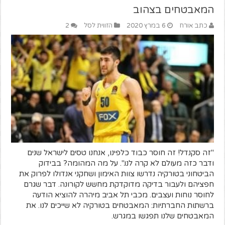
המאבטחים בצהוב
כתב אורח
6 במרץ 2020
הזווית לסל
2
"זה סקנדל! זה חוסר כבוד כלפינו, אנחנו טסים לישראל שנים
ודבר כזה מעולם לא קרה לנו.". על מה המהומה? בבידוק
הביטחוני בטורקיה נדרשו צוות האימון ושחקני אנדולו לפרוק את
חפציהם ולעבור בדיקה מדוקדקת מחשש לקורונה. דבר שגרם
לחוסר נוחות ועצבים. מכבי תל אביב מיהרה להוציא הודעה
ברשתות החברתיות: המאבטחים בטורקיה לא שייכים לנו. את
המאבטחים שלנו תפגשו במגרש.