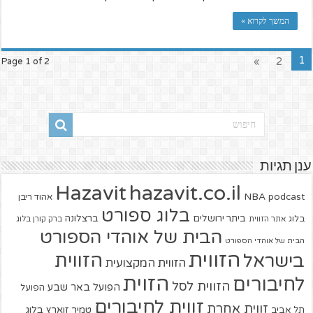
המשך לקרוא »
1
»
2
Page 1 of 2
ענן תגיות
hazavit.co.il
Hazavit
NBA
podcast
אהוד ריבן
בלוג ספורט
ביתר ירושלים
ברצלונה
בלוג
אתר הזווית
ברק קורן בלוג
הבית של אוהדי הספורט
הבית של אוהדי הספורט
הזווית
הזווית
בישראל
הזווית המקצועית
הזוית
לחיבורים
הזווית לסל
הפועל באר שבע
הפועל
זווית לחיבורים
זווית אחרת
טמיר זוארץ בלוג
תל אביב