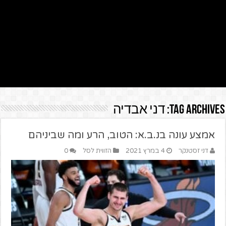
Tag Archives:
דני אבדיה
אמצע עונה בנ.ב.א: הטוב, הרע ומה שביניהם
דני זסטנקר
4 במרץ 2021
הזווית לסל
0