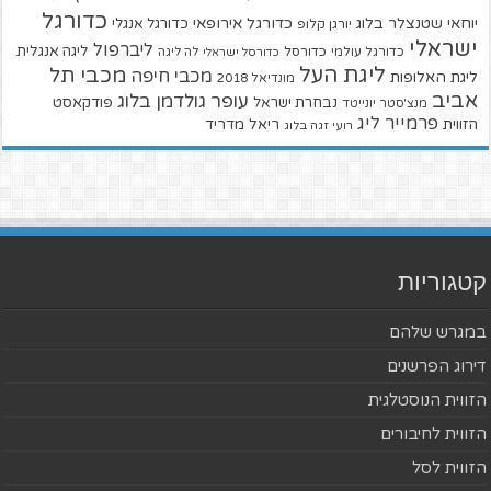
כדורגל
יוחאי שטנצלר בלוג
כדורגל אירופאי
כדורגל אנגלי
יורגן קלופ
ישראלי
ליברפול
ליגה אנגלית
כדורגל עולמי
כדורסל
כדורסל ישראלי
לה ליגה
ליגת העל
מכבי תל
מכבי חיפה
ליגת האלופות
מונדיאל 2018
אביב
עופר גולדמן בלוג
פודקאסט
נבחרת ישראל
מנצ'סטר יונייטד
פרמייר ליג
הזווית
ריאל מדריד
רועי זגה בלוג
קטגוריות
במגרש שלהם
דירוג הפרשנים
הזווית הנוסטלגית
הזווית לחיבורים
הזווית לסל