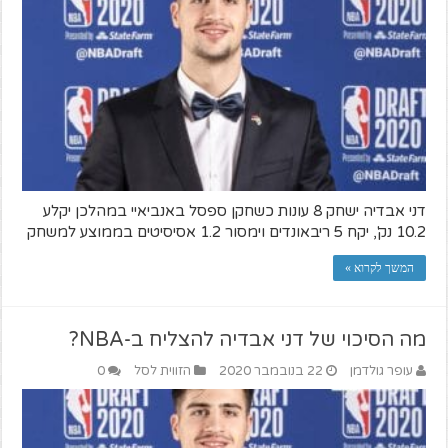
דני אבדיה ישחק 8 עונות כשחקן ספסל באנביאיי במהלכן יקלע
10.2 נק', יקח 5 ריבאונדים וימסור 1.2 אסיסיטים בממוצע למשחק
המשך לקרוא »
מה הסיכוי של דני אבדיה להצליח ב-NBA?
עופר גולדמן
22 בנובמבר 2020
הזווית לסל
0