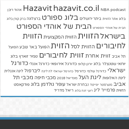
hazavit.co.il
Hazavit
NBA
podcast
אהוד ריבן
בלוג ספורט
ביתר ירושלים
ברצלונה
בלוג
אתר הזווית
ברק קורן בלוג
הבית של אוהדי הספורט
הבית של אוהדי הספורט
הזווית
הזווית
בישראל
הזווית המקצועית
הזוית
לחיבורים
הזווית לסל
הפועל באר שבע
הפועל
זווית לחיבורים
זווית אחרת
טמיר זוארץ בלוג
תל אביב
כדורגל
יוחאי שטנצלר בלוג
כדורגל אירופאי
כדורגל אנגלי
יורגן קלופ
ישראלי
ליברפול
ליגה אנגלית
כדורגל עולמי
כדורסל
כדורסל ישראלי
לה ליגה
ליגת העל
מכבי תל
מכבי חיפה
ליגת האלופות
מונדיאל 2018
אביב
עופר גולדמן בלוג
פודקאסט
נבחרת ישראל
מנצ'סטר יונייטד
פרמייר ליג
הזווית
ריאל מדריד
רועי זגה בלוג