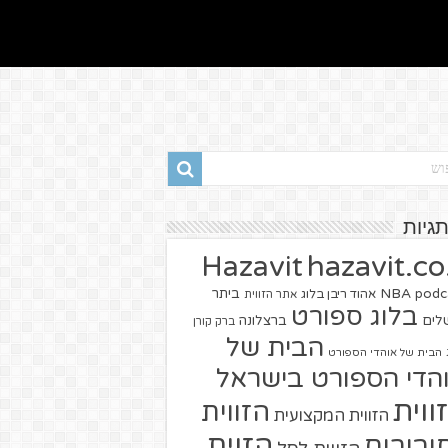
תגיות
hazavit.co.
Hazavit
NBA
podc
ביתר
אהוד ריבן בלוג
אתר הזווית
בלוג ספורט
שלים
ברצלונה
ברק קורן
הבית של
הבית של אוהדי הספורט
הדי הספורט בישראל
ווית
הזווית
הזווית המקצועית
הזוית
יבורים