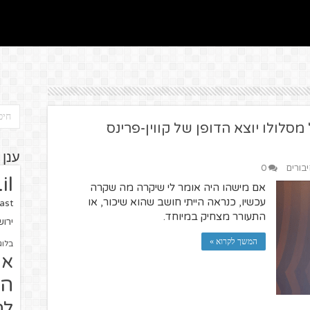
מסלולו יוצא הדופן של קווין-פרינס
ענן 
יבורים
0
il
אם מישהו היה אומר לי שיקרה מה שקרה
עכשיו, כנראה הייתי חושב שהוא שיכור, או
ast
התעורר מצחיק במיוחד.
ירו
המשך לקרוא »
בלוג
או
הז
לח