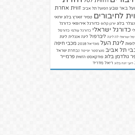
הזווית לסל
זווית אחרת
על באר שבע
הפועל תל אביב
וית לחיבורים
טמיר זוארץ בלוג
יוחאי
צלר בלוג
כדורגל אירופאי
כדורגל
יורגן קלופ
כדורגל ישראלי
י
כדורגל עולמי
כדורסל
ליברפול
ליגת
ליגה אנגלית
סל ישראלי
לה ליגה
ליגת העל
מכבי חיפה
ופות
מונדיאל 2018
בי תל אביב
נבחרת ישראל
מנצ'סטר יונייטד
ר גולדמן בלוג
פרמייר
פודקאסט הזווית
ריאל מדריד
רועי זגה בלוג