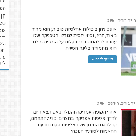
הפו
זו
ת לחיבורים
0
שטנ
אוונס ניחן ביכולות אתלטיות טובות; הוא מהיר
אנגל
מאוד, זריז, ופיזי יחסית לגודלו. הטכניקה שלו
כדור
עוזרת לו להתגבר די בקלות על המגנים מולם
האל
הוא מתמודד בליגה הפינית.
מכ
עופ
המשך לקרוא »
ליג
 לחיבורים
,
חידונים
0
אחרי הקופה אמריקה והגולד קאפ תצא היום
לדרך אליפות אפריקה במצרים. כדי להתחמם,
קבלו את החידון של האליפות הקודמת עם
התאמות לטורניר הנוכחי