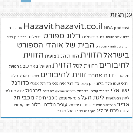
ענן תגיות
hazavit.co.il
Hazavit
NBA
podcast
אהוד ריבן
בלוג ספורט
ביתר ירושלים
ברצלונה
בלוג
אתר הזווית
ברק קורן בלוג
הבית של אוהדי הספורט
הבית של אוהדי הספורט
הזווית
הזווית
בישראל
הזווית המקצועית
הזוית
לחיבורים
הזווית לסל
הפועל באר שבע
הפועל
זווית לחיבורים
זווית אחרת
טמיר זוארץ בלוג
תל אביב
כדורגל
יוחאי שטנצלר בלוג
כדורגל אירופאי
כדורגל אנגלי
יורגן קלופ
ישראלי
ליברפול
ליגה אנגלית
כדורגל עולמי
כדורסל
כדורסל ישראלי
לה ליגה
ליגת העל
מכבי תל
מכבי חיפה
ליגת האלופות
מונדיאל 2018
אביב
עופר גולדמן בלוג
פודקאסט
נבחרת ישראל
מנצ'סטר יונייטד
פרמייר ליג
הזווית
ריאל מדריד
רועי זגה בלוג