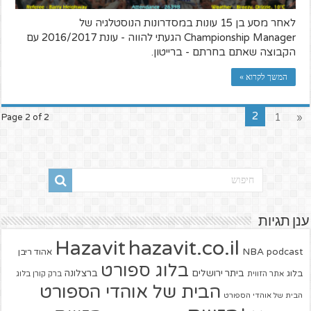
לאחר מסע בן 15 עונות במסדרונות הנוסטלגיה של
Championship Manager הגעתי להווה - עונת 2016/2017 עם
הקבוצה שאתם בחרתם - ברייטון.
המשך לקרוא »
2
1
«
Page 2 of 2
ענן תגיות
hazavit.co.il
Hazavit
NBA
podcast
אהוד ריבן
בלוג ספורט
ביתר ירושלים
ברצלונה
בלוג
אתר הזווית
ברק קורן בלוג
הבית של אוהדי הספורט
הבית של אוהדי הספורט