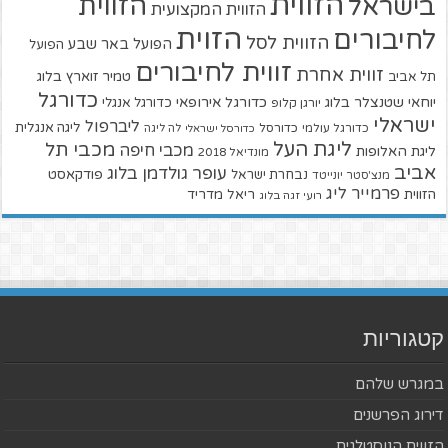
הזווית
הזווית
בישראל
הזווית המקצועית
הזוית
לחיבורים
הזווית לסל
הפועל באר שבע
הפועל
זווית לחיבורים
זווית אחרת
טמיר זוארץ בלוג
תל אביב
כדורגל
יוחאי שטנצלר בלוג
כדורגל אירופאי
כדורגל אנגלי
יורגן קלופ
ישראלי
ליברפול
ליגה אנגלית
כדורגל עולמי
כדורסל
כדורסל ישראלי
לה ליגה
ליגת העל
מכבי תל
מכבי חיפה
ליגת האלופות
מונדיאל 2018
אביב
עופר גולדמן בלוג
פודקאסט
נבחרת ישראל
מנצ'סטר יונייטד
פרמייר ליג
הזווית
ריאל מדריד
רועי זגה בלוג
קטגוריות
במגרש שלהם
דירוג הפרשנים
הזווית הנוסטלגית