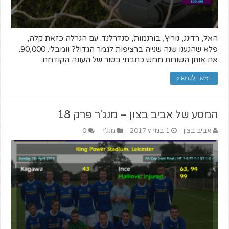
האל, רדינג, נוריץ', בורנמות', סנדרלנד. עם הגרלה כזאת קלה,
פלא שהגענו שנה שנייה ברציפות לגמר הגדול? וומבלי. 90,000.
את אותן השורות ממש כתבתי בטור של העונה הקודמת.
המשך לקרוא »
המסע של אביב בצון – מנג'ר פרק 18
אביב בצון
1 במרץ 2017
מנג'ר
0