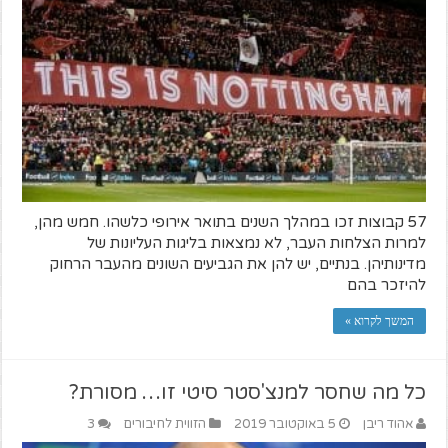
57 קבוצות זכו במהלך השנים בתואר אירופי כלשהו. חמש מהן,
למרות הצלחות העבר, לא נמצאות בליגות העליונות של
מדינותיהן. בנתיים, יש להן את הגביעים השונים מהעבר הרחוק
להיזכר בהם
המשך לקרוא »
כל מה שחסר למנצ'סטר סיטי זו… מסורת?
אהוד ריבן
5 באוקטובר 2019
הזווית לחיבורים
3