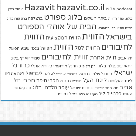
hazavit.co.il
Hazavit
NBA
podcast
אהוד ריבן
בלוג ספורט
ביתר ירושלים
ברצלונה
בלוג
אתר הזווית
ברק קורן בלוג
הבית של אוהדי הספורט
הבית של אוהדי הספורט
הזווית
הזווית
בישראל
הזווית המקצועית
הזוית
לחיבורים
הזווית לסל
הפועל באר שבע
הפועל
זווית לחיבורים
זווית אחרת
טמיר זוארץ בלוג
תל אביב
כדורגל
יוחאי שטנצלר בלוג
כדורגל אירופאי
כדורגל אנגלי
יורגן קלופ
ישראלי
ליברפול
ליגה אנגלית
כדורגל עולמי
כדורסל
כדורסל ישראלי
לה ליגה
ליגת העל
מכבי תל
מכבי חיפה
ליגת האלופות
מונדיאל 2018
אביב
עופר גולדמן בלוג
פודקאסט
נבחרת ישראל
מנצ'סטר יונייטד
פרמייר ליג
הזווית
ריאל מדריד
רועי זגה בלוג