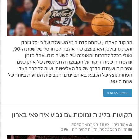
הריקוד האחרון, שמתמקדת בימי השושלת של מייקל ג'ורדן
והשיקגו בולס, היא בעצם שיר אהבה לכדורסל של שנות ה-90,
ואולי בכלל לתרבות והאופנה של העשור כולו. אבל בזמן
שהסדרה שמה זרקור על הקבוצה הדומיננטית של אותן שנים
והיריבות שעמדו בדרך של כל האליפויות, שווה להיזכר בצד
הפחות נוצץ של הנ.ב.א באותם ימים: הקבוצות הגרועות ביותר של
שנות ה-90.
המשך לקרוא »
תקועות בליגות נמוכות עם גביע אירופאי בארון
אהוד ריבן
18 בפברואר 2020
הזווית הנוסטלגית
,
הזווית לחיבורים
0