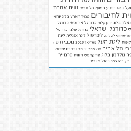
הזווית לסל
זווית אחרת
על באר שבע
הפועל תל אביב
וית לחיבורים
טמיר זוארץ בלוג
יוחאי
צלר בלוג
כדורגל אירופאי
כדורגל
יורגן קלופ
כדורגל ישראלי
י
כדורגל עולמי
כדורסל
ליברפול
ליגת
ליגה אנגלית
סל ישראלי
לה ליגה
ליגת העל
מכבי חיפה
ופות
מונדיאל 2018
בי תל אביב
נבחרת ישראל
מנצ'סטר יונייטד
ר גולדמן בלוג
פרמייר
פודקאסט הזווית
ריאל מדריד
רועי זגה בלוג