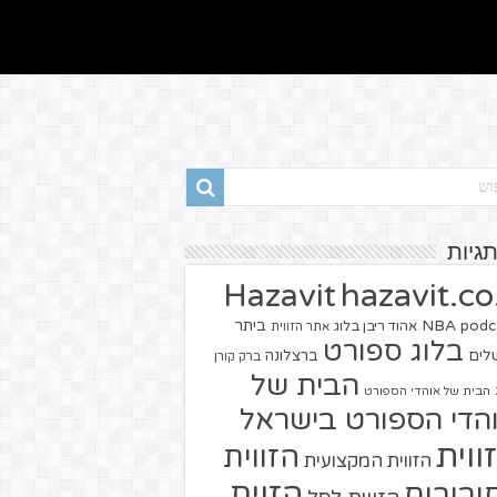
תגיות
hazavit.co.
Hazavit
NBA
podc
ביתר
אהוד ריבן בלוג
אתר הזווית
בלוג ספורט
שלים
ברצלונה
ברק קורן
הבית של
הבית של אוהדי הספורט
הדי הספורט בישראל
ווית
הזווית
הזווית המקצועית
הזוית
יבורים