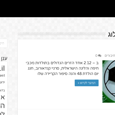
וג
חיבורים
0
ענן 
ב – 2.12 אחד הזרים הגדולים בתולדות מכבי
il
חיפה והליגה הישראלית, סרגיי קנדאורוב, חגג
יום הולדת 48 והנה סיפור הקריירה שלו
ast
ירו
המשך לקרוא »
בלוג
או
הז
לח