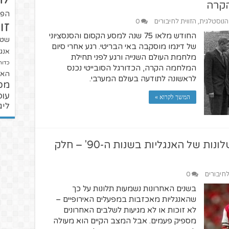
הקרה
הפו
 הנוסטלגית
,
הזווית לחיבורים
0
זו
החודש מלאו 75 שנה למסע הקסום והסנסציוני
שטנ
של דינמו מוסקבה באי הבריטי. רגע אחרי סיום
אנגל
מלחמת העולם השנייה ורגע לפני תחילת
כדור
המלחמה הקרה, הכדורגל הסובייטי נכנס
האל
לראשונה לתודעה בעולם המערבי.
מכ
עופ
המשך לקרוא »
ליג
נחיתה קשה באירופה – על הכשלונות של האנגליות בשנות ה-90' – חלק
לחיבורים
0
בשנים האחרונות נשמעות תלונות על כך
שהאנגליות מאכזבות במפעלים האירופיים –
לא זוכות או לא מגיעות לשלבים האחרונים
מספיק פעמים. אבל המצב הקיים הוא מעולה