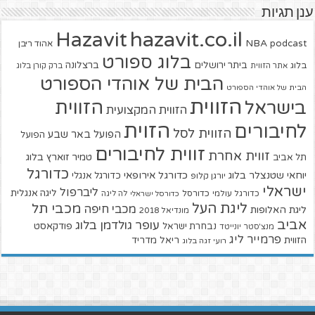
ענן תגיות
hazavit.co.il
Hazavit
NBA
podcast
אהוד ריבן
בלוג ספורט
ביתר ירושלים
ברצלונה
בלוג
אתר הזווית
ברק קורן בלוג
הבית של אוהדי הספורט
הבית של אוהדי הספורט
הזווית
הזווית
בישראל
הזווית המקצועית
הזוית
לחיבורים
הזווית לסל
הפועל באר שבע
הפועל
זווית לחיבורים
זווית אחרת
טמיר זוארץ בלוג
תל אביב
כדורגל
יוחאי שטנצלר בלוג
כדורגל אירופאי
כדורגל אנגלי
יורגן קלופ
ישראלי
ליברפול
ליגה אנגלית
כדורגל עולמי
כדורסל
כדורסל ישראלי
לה ליגה
ליגת העל
מכבי תל
מכבי חיפה
ליגת האלופות
מונדיאל 2018
אביב
עופר גולדמן בלוג
פודקאסט
נבחרת ישראל
מנצ'סטר יונייטד
פרמייר ליג
הזווית
ריאל מדריד
רועי זגה בלוג