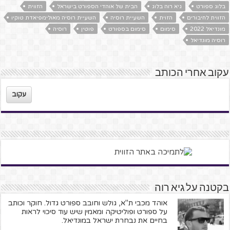
בלוג ספורט
גיא רוה בלוג
הבית של אוהדי הספורט בישראל
הזווית
הזווית לחיבורים
הזוית
השעיית רוסיה
השעיית רוסיה מאולימפיאדת טוקיו
מונדיאל 2022
סימום
סימום בספורט
פוטין
רוסיה
רוסיה מונדיאל
עקוב אחרי הכותב
עקוב
בקטנה על גיא רוה
אוהד מכבי ת"א, גולש וחובב ספורט גדול. חוקר וכותב
על ספורט ופוליטיקה ומאמין שיש עוד סיכוי לראות
בחיים את נבחרת ישראל במונדיאל.