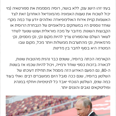
בעיני זהו הישג ענק. ללא בושה, רוסיה מסממת את ספורטאיה (מי
יכול לשכוח את טענות האמוניה מהמונדיאל האחרון) זאת לצד
האשמות קניית אירוח האולימפיאדה ואלוהים יודע עוד כמה מקרי
שוחד נוספים היו במשחקים בינלאומיים של הנבחרת הרוסית או
הקבוצות השונות. מדובר על מכה מוראלית ועונש שנועד לשדר
לשאר העולם שהספורט צריך להיות מקום נקי, נקי מסמים, נקי
מרמאויות, נקי מהתערבות ממשלות ויותר מכל, מקום שבו
המטרה היא בסוף לחבר בין מדינות.
הקארמה הכתה ברוסיה, ששנים כבר נהנית מהטבות שונות,
לכאורה בזכות כספי שוחד ורמייה, ויכול להיות שכמו אז בשנות
ה-80, גם הפעם האירוע הזה מסמל את תחילת דעיכתו של
השלטון ברוסיה, שגם ככה סובל היום ממשברים רבים. ואולי בעוד
כמה שנים, השלטון הנוכחי יאבד כל לגיטימיות ויוחלף במנהיג
ופוליטיקאים טובים והוגנים יותר.