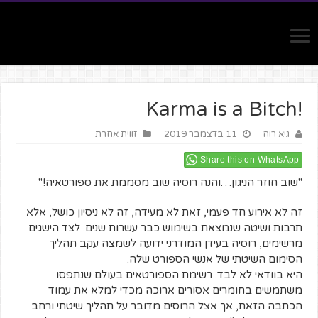
!Karma is a Bitch
גיא רוה
11 בדצמבר 2019
זווית אחרת
Share this on WhatsApp
"שוב חוזר הניגון…והנה רוסיה שוב מסממת את ספורטאיה!"
זה לא אירוע חד פעמי, זאת לא מעידה, זה לא ניסיון כושל, אלא
תרבות ושיטה שנמצאת בשימוש כבר עשרות שנים. לצד הישגים
מרשימים, רוסיה בעידן המודרני ידועה לשמצה עקב תהליך
הסימום השיטתי של אנשי הספורט שלה.
היא בוודאי לא לבד. רשימת הספורטאים בעולם שנתפסו
משתמשים בחומרים אסורים ארוכה מכדי למלא את עמוד
הכתבה הזאת, אך אצל הרוסים מדובר על תהליך שיטתי ורחב