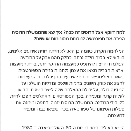
למה דווקא אצל הרוסים זה ככה? איך יצא שהממשלה הרוסית
הפכה את ספורטאיה למכונות מסוממות אנושיות?
המלחמה הקרה, כשמה כן היא, לא הייתה רוויית אירועים אלימים,
בוודאי לא בקנה מידה נרחב. כחלק מהמאבק על התודעה
העולמית והרצון להיתפס כמעצמה החזקה יותר, ברית המועצות
וארצות הברית מצאו את עצמן נלחמות בזירה הספורטיבית
כאשר האולימפיאדות היו לאירועים בהן יכלו שתי המעצמות
להציג את כוחן. הישגים בדמות שיאים ומדליות הושלכו על
המדינה כולה, על יכולת ההצלחה שלה לייצר הישגים והביאו
לעליית קרנה ומעמדה. בכך הספורטאים והאתלטים הפכו להיות
כלי בידי המדינה. הממשלה הרוסית יזמה, דחפה ומימנה את
פעילות הסימום של ספורטאיה בכדי שיביאו כבוד ומעמד
למעצמה.
השיא בא לידי ביטוי בשנות ה-80. האולימפיאדה ב-1980