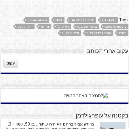
Tags
HAZAVIT
HAZAVIT.CO.IL
NBA
איזיאה תומאס
בוסטון סלטיקס
בראד סטיבנס
דני איינג'
הזווית
הזווית לסל
הזוית
עופר גולדמן בלוג
קיירי אירווינג
עקוב אחרי הכותב
עקוב
בקטנה על עופר גולדמן
מי ידע אם אברהם לא היה שחור... בן 53, נשוי + 3.