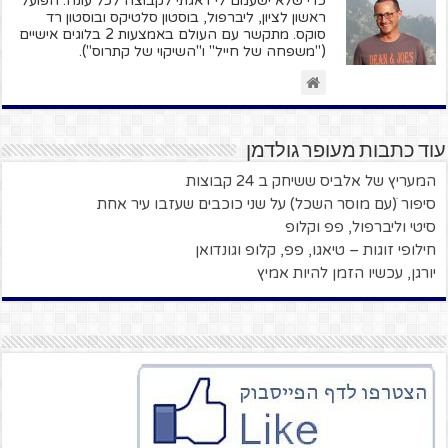
כדי שלא ישעמם לי דאגתי לקבוצה לכל עונה: הפועל
ראשון לציון, ליברפול, בוסטון סלטיקס ובוסטון רד
סוקס. מתקשר עם העולם באמצעות 2 בלוגים אישיים
("משפחה של חייל" ו"השיקוי של קתרוס").
עוד כתבות מעופר גולדמן
המעריץ של אלביס ששיחק ב 24 קבוצות
סיפור ׁ(עם מוסר השכל) על שני כוכבים שעזבו עיר אחת
סיטי וליברפול, פפ וקלופ
חילופי זוגות – טיאגו, פפ, קלופ וגונדואן
יורגן, עכשיו הזמן להיות אמיץ