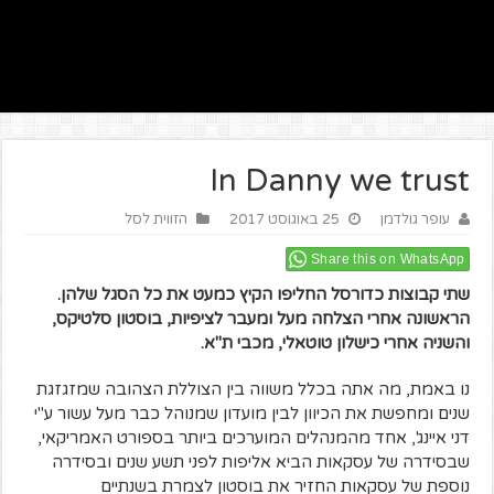
In Danny we trust
עופר גולדמן
25 באוגוסט 2017
הזווית לסל
Share this on WhatsApp
שתי קבוצות כדורסל החליפו הקיץ כמעט את כל הסגל שלהן.
הראשונה אחרי הצלחה מעל ומעבר לציפיות, בוסטון סלטיקס,
והשניה אחרי כישלון טוטאלי, מכבי ת"א.
נו באמת, מה אתה בכלל משווה בין הצוללת הצהובה שמזגזגת
שנים ומחפשת את הכיוון לבין מועדון שמנוהל כבר מעל עשור ע"י
דני איינג', אחד מהמנהלים המוערכים ביותר בספורט האמריקאי,
שבסידרה של עסקאות הביא אליפות לפני תשע שנים ובסידרה
נוספת של עסקאות החזיר את בוסטון לצמרת בשנתיים