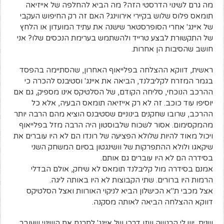
מה גרם לשינוי הדרסטי הזה? מה הביא להחלפה של אייזיאה
תומאס פלוס שלוש בקיירי אירווינג? האם זה רק החיפוש העקבי
של איינג' אחרי הסופרסטאר שישנה את עתיד המועדון או הלחץ
של התקשורת לבצע טרייד ולהשתמש בערימת הנכסים שלו? אני
חושב שהסיבות הן אחרות.
ראשית, דווקא ההצלחה בפלייאוף האחרון, שהסתיימה בהפסד
בגמר המזרח לקליבלנד, הביאה את איינג' וסטיבנס להכרה כי
ההרכב הנוכחי, סליחה הקודם, של הסלטיקס אינו מספיק, גם אם
יוסיפו עוד כוכב. זה לא רק אייזיאה תומאס הבעיה, אלא כל
ההרכב, שרובו שחקנים בינוניים שסטיבנס הוציא מהם הרבה יותר
מהמקסימום. אסור לשכוח שלבוסטון היה הרבה מזל בפלייאוף
ויכול מאוד להיות שלולא הפציעה של רונדו הם לא היו עוברים את
שיקאגו ולולא ההתפרקות של וושינגטון בסיום המשחק השני
בסידרה הם לא היו עוברים גם אותם.
אמנם בסידרה מול קליבלנד תומאס לא שיחק, אולם הבדלי
הרמות היו ברורים. שתי הקבוצות לא היו באותה ליגה.
אצל מכבי ת"א הכישלון הביא לניקוי האורוות ואצל הסלטיקס
דווקא ההצלחה הביאה לאותה מסקנה.
שנית, יש לי הרגשה שזו דרכו של איינג' לתרגם את השינוי שעובר