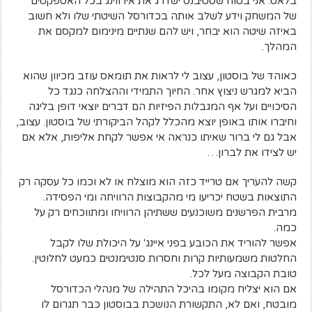
בלאט. אני בטוח שסטיבנס ישדרג את אירווינג בכל האספקטים
של המשחק וידע לשלב אותה בכדורסל השיטתי שלו ולא חשוב
באיזה שיטה הוא יבחר, ויש להם שנתיים מינימום למקסם את
המהלך
.
כאוהד של בוסטון, עצוב לי לראות את תומאס עוזב מכיוון שהוא
הביא למגרש ניצוץ אחר. החיוך התמידי וההצלחה כנגד כל
הסיכויים ועל אף המגבלות הפיזיות הם דברים יוצאי דופן בליגה
וחיברו אותו באופן יוצא מהכלל לקהל הביקורתי של בוסטון. עצוב,
אבל גם לי ברור שאיתו כנראה אי אפשר לקחת אליפות, אלא אם
יש לצידו את לברון
…
קשה להעריך אם טרייד כזה הוא מוצלח או לא וכמו כל עסקה רק
התוצאות בשטח יכריעו מי מהקבוצות הרוויחה ומי הפסידה.
מרבית הפרשנים משוכנעים ששתיהן הרוויחו ומתווכחים רק על
כמה
.
אפשר להוריד את הכובע בפני איינג' על היכולת שלו לקבל
החלטות משמעותיות קרות וחסרות סנטימנטים כמעט לחלוטין.
טובת הקבוצה מעל לכל
.
אם הוא יצליח מקומו בהיכל התהילה של מנהלי הכדורסל
מובטח, ואם לא, התקשורת הנושכת בבוסטון כבר תגרום לו