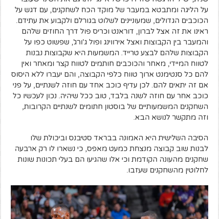
על הליגה ומתבטא במעבר של מוקד הכח לשחקנים, עם דגש על
הכוכבים הגדולים, שמעוניינים לשלוט בגורלם ולקבוע את עתידם.
ראינו את זה אצל לברון, דוראנט וכריס פול דרך החוזים שלהם
והמעבר בין הקבוצות ואצל אירווינג ופול ג'ורג', שפשוט כפו על
הקבוצות שלהם לבצע טרייד. המשמעות היא שקבוצות נבנות
לטווח המיידי, מאחר והכוכבים חותמים לטווח קצר ומאחר ואין
להם כל סנטימנט ארוך טווח כלפי הקבוצה, והם יעברו ללא היסוס
אם זה יתאים להם. לכן עדיף כוכב אחד עם חוזה לשנתיים, על פני
כוכב אחר עם חוזה לשנה בלבד, טוב ככל שיהיה. נכון לעכשיו כל
השחקנים המשמעותיים של בוסטון חתומים לשנתיים הקרובות,
וזה מתקשר לנושא הבא.
הסיבה השלישית היא האמונה בבראד סטיבנס וביכולת שלו
לבנות שוב קבוצה מנצחת כמעט מאפס, כי נשארו לו רק ארבעה
שחקנים מהעונה הקודמת וכי אלו שהגיעו הם בעלי תכונות שונות
לחלוטין מהשחקנים שעזבו.