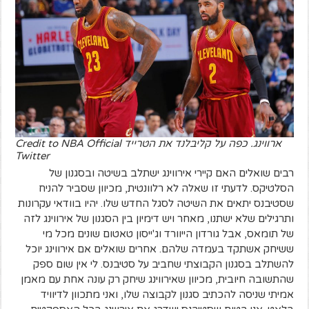
ארווינג. כפה על קליבלנד את הטרייד Credit to NBA Official
Twitter
רבים שואלים האם קיירי אירווינג ישתלב בשיטה ובסגנון של
הסלטיקס. לדעתי זו שאלה לא רלוונטית, מכיוון שסביר להניח
שסטיבנס יתאים את השיטה לסגל החדש שלו. יהיו בוודאי עקרונות
ותרגילים שלא ישתנו, מאחר ויש דימיון בין הסגנון של אירווינג לזה
של תומאס, אבל גורדון הייוורד וג'ייסון טאטום שונים מכל מי
ששיחק אשתקד בעמדה שלהם. אחרים שואלים אם אירווינג יוכל
להשתלב בסגנון הקבוצתי שחביב על סטיבנס. לי אין שום ספק
שהתשובה חיובית, מכיוון שאירווינג שיחק רק עונה אחת עם מאמן
אמיתי שניסה להכתיב סגנון לקבוצה שלו, ואני מתכוון לדיוויד