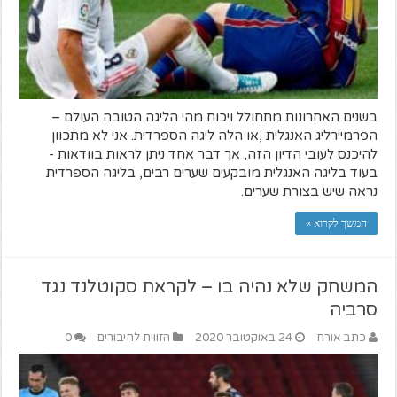
בשנים האחרונות מתחולל ויכוח מהי הליגה הטובה העולם –
הפרמיירליג האנגלית ,או הלה ליגה הספרדית. אני לא מתכוון
להיכנס לעובי הדיון הזה, אך דבר אחד ניתן לראות בוודאות -
בעוד בליגה האנגלית מובקעים שערים רבים, בליגה הספרדית
נראה שיש בצורת שערים.
המשך לקרוא »
המשחק שלא נהיה בו – לקראת סקוטלנד נגד
סרביה
כתב אורח
24 באוקטובר 2020
הזווית לחיבורים
0