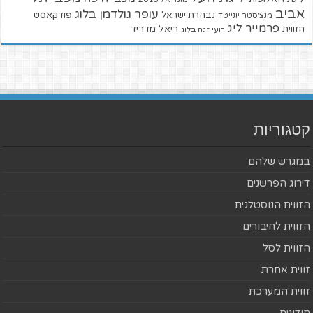
אביב
עופר גולדמן בלוג
פודקאסט
נבחרת ישראל
מנצ'סטר יונייטד
פרמייר ליג
הזווית
ריאל מדריד
רועי זגה בלוג
קטגוריות
במגרש שלהם
דירוג הפרשנים
הזווית הנוסטלגית
הזווית לחיבורים
הזווית לסל
זווית אחרת
זווית המערכת
חידונים