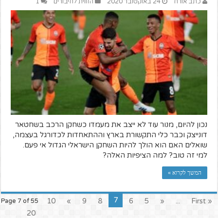
כתב אורח
24 באוקטובר 2020
הזווית לחיבורים
1
נכון להיום, מנור עוד לא ייצב את מעמדו כשחקן הרכב בשחטאר
דונייצק וכבר כלי התקשורת בארץ וההתאחדות לכדורגל בעצמה,
שואלים האם הוא הולך להיות השחקן הישראלי הגדול אי פעם.
למי זה טוב? למה הציפיות האלה?
המשך לקרוא »
7
10
»
9
8
6
5
«
...
« First
Page 7 of 55
20