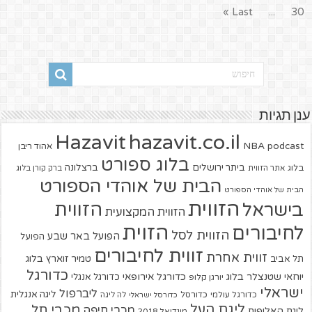
Last »
...
30
ענן תגיות
hazavit.co.il
Hazavit
NBA
podcast
אהוד ריבן
בלוג ספורט
ביתר ירושלים
ברצלונה
בלוג
אתר הזווית
ברק קורן בלוג
הבית של אוהדי הספורט
הבית של אוהדי הספורט
הזווית
הזווית
בישראל
הזווית המקצועית
הזוית
לחיבורים
הזווית לסל
הפועל באר שבע
הפועל
זווית לחיבורים
זווית אחרת
טמיר זוארץ בלוג
תל אביב
כדורגל
יוחאי שטנצלר בלוג
כדורגל אירופאי
כדורגל אנגלי
יורגן קלופ
ישראלי
ליברפול
ליגה אנגלית
כדורגל עולמי
כדורסל
כדורסל ישראלי
לה ליגה
ליגת העל
מכבי תל
מכבי חיפה
ליגת האלופות
מונדיאל 2018