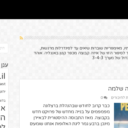
יו, מאימפריות שוברות שיאים עד לסינדרלות מרגשות,
לסיפור הזוי של איזה קבוצה מכפר קטן באנגליה. אוהד
 של מערך 3-4-3
ענן 
il
ast
ה שלמה
ירו
ת לחיבורים
0
בלוג
כבר קרוב לחודש שבהנהלת ברצלונה
או
מפמפמים על בנייה מחדש של פרויקט חדש
הז
בקבוצה. מאז התבוסה ההיסטורית לבאיירן
מינכן ברבע גמר ליגת האלופות אנחנו שומעים
לח