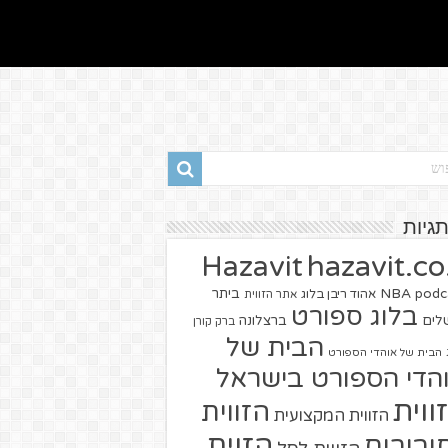
תגיות
hazavit.co.
Hazavit
NBA
podc
ביתר
אהוד ריבן בלוג
אתר הזווית
בלוג ספורט
שלים
ברצלונה
ברק קורן
הבית של
הבית של אוהדי הספורט
הדי הספורט בישראל
ווית
הזווית
הזווית המקצועית
הזוית
יבורים