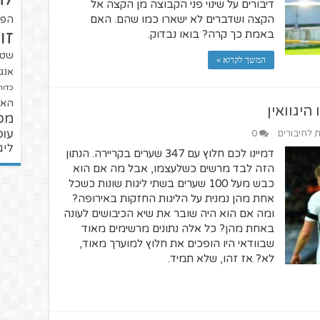
דיבורים על שינוי פני הקבוצה מן הקצה אל
הקצה ושדברים לא ישארו כמו שהם. האם
הפו
זו
באמת כך קרה? בואו נבדוק.
שטנ
המשך לקרוא »
אנגל
כדור
האל
יגוואין
מכ
עופ
ת לחיבורים
0
ליג
דמיינו לכם חלוץ עם 347 שערים בקריירה. הנתון
הזה לבד מרשים כשלעצמו, אבל מה אם הוא
כבש מעל 100 שערים בשתי ליגות שונות כשכל
אחת מהן נמנית על הליגות החזקות באירופה?
ומה אם הוא היה שובר את שיא הכיבושים לעונה
באחת מהן? כל אלה נתונים מרשימים מאוד
שבוודאי היו הופכים את חלוץ למוערך מאוד,
לא? אז זהו, שלא תמיד.