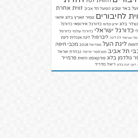
הזווית לסל
זווית אחרת
על באר שבע
הפועל תל אביב
וית לחיבורים
טמיר זוארץ בלוג
יוחאי
צלר בלוג
כדורגל אירופאי
כדורגל
יורגן קלופ
כדורגל ישראלי
י
כדורגל עולמי
כדורסל
ליברפול
ליגת
ליגה אנגלית
סל ישראלי
לה ליגה
ליגת העל
מכבי חיפה
ופות
מונדיאל 2018
בי תל אביב
נבחרת ישראל
מנצ'סטר יונייטד
ר גולדמן בלוג
פרמייר
פודקאסט הזווית
ריאל מדריד
רועי זגה בלוג