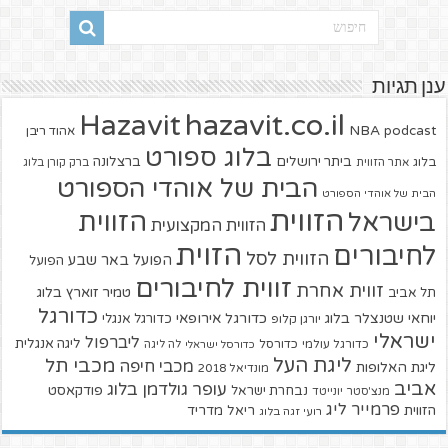
ענן תגיות
hazavit.co.il
Hazavit
NBA
podcast
אהוד ריבן
בלוג ספורט
ביתר ירושלים
ברצלונה
בלוג
אתר הזווית
ברק קורן בלוג
הבית של אוהדי הספורט
הבית של אוהדי הספורט
הזווית
הזווית
בישראל
הזווית המקצועית
הזוית
לחיבורים
הזווית לסל
הפועל באר שבע
הפועל
זווית לחיבורים
זווית אחרת
טמיר זוארץ בלוג
תל אביב
כדורגל
יוחאי שטנצלר בלוג
כדורגל אירופאי
כדורגל אנגלי
יורגן קלופ
ישראלי
ליברפול
ליגה אנגלית
כדורגל עולמי
כדורסל
כדורסל ישראלי
לה ליגה
ליגת העל
מכבי תל
מכבי חיפה
ליגת האלופות
מונדיאל 2018
אביב
עופר גולדמן בלוג
פודקאסט
נבחרת ישראל
מנצ'סטר יונייטד
פרמייר ליג
הזווית
ריאל מדריד
רועי זגה בלוג