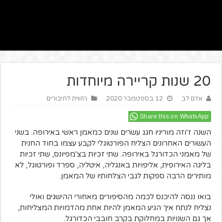
20 שנות קריירה מיוחדות
אדם לב
12 בספטמבר 2020
הזווית לחיבורים
Share this on WhatsApp
השנה ז'וזה מוריניו חגג עשרים שנים כמאמן ראשי באירופה. בשני
העשורים האחרונים הצליח הפורטוגלי לקבע עצמו בחוד החנית
של מאמני הכדורגל באירופה. שתי זכיות בצ'מפיונס, שתי זכיות
בליגה האירופית, אליפויות באנגליה, איטליה, ספרד ופורטוגל, לא
מותירים הרבה ספקות לגבי הצלחותיו של המאמן.
בואו ננסה להיכנס לכמה מהסיפורים מאחורי ההישגים ואולי
נצליח לנתח איך הגיע המאמן להיות אחת מהדמויות המצליחות,
אך גם השנויות במחלוקת בקרב חובבי הכדורגל.