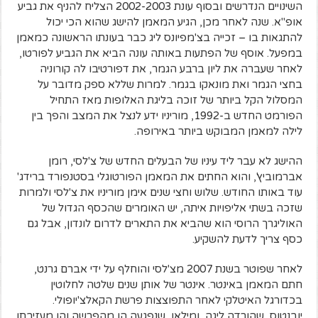
השינויים הנדרשים ובסוף עונת 2002-2003 הצליח להניף את גביע
אופ"א. שנה לאחר מכן, הגיע המאמן להישג שהוא הכי יכול
להתגאות בו – זכייה בצ'מפיונס ליג כבר בעונתו הראשונה כמאמן
במפעל. אוסף של הפתעות באותה עונה הביא את הגביע לפורטו,
לאחר שעברה את ליון ברבע הגמר, את דפורטיבו לה קורוניה
בחצי הגמר ואת מונאקו בגמר. למרות שללא ספק מדובר על
המסלול הקל ביותר של זוכה בליגת האלופות מאז התחיל
הפורמט החדש ב-1992, מוריניו ידע לנצל את המצב והפך בין
לילה למאמן המבוקש ביותר באירופה.
ההישג לא עבר ליד עיניו של הבעלים החדש של צ'לסי, רומן
אברמוביץ', והוא החתים את המאמן הפורטוגלי בסטנפורד ברידג'
עוד באותו החודש. שלוש וחצי שנים אימן מוריניו את צ'לסי ולמרות
שזכה בשתי אליפויות איתה, יש האומרים שהכסף הגדול של
האוליגרך הרוסי הוא שהביא את התארים לדרום לונדון, אבל גם
כסף צריך לדעת להשקיע.
לאחר שפוטר בשנת 2007 מצ'לסי והוחלף על ידי אברם גרנט,
חתם המאמן באינטר. אינטר של אותן שנים שלטה לחלוטין
בכדורגל האיטלקי לאחר התפוצצות פרשת הקאלצ'יופולי.
יובנטוס, שהורדה ליגה, ומילאן, שנפגעה הן מהפרשה והן מעזיבתו