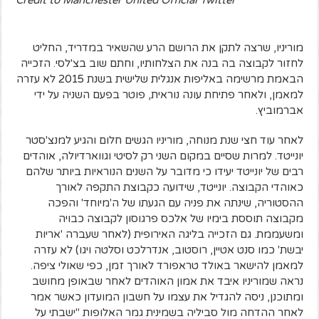
Credit to Manchester United Official Twitter
מוריניו, שרצה לתקן את הרושם הרע שהשאיר במדריד, החליט
לחזור לקבוצה בה בנה את הצלחותיו, וחתם שוב בצ'לסי. הזכייה
הבאמת מרשימה באליפות אנגלית שלישית בשנת 2015 לא עזרה
למאמן, ולאחר פתיחת עונה נוראית, פוטר בפעם השניה על ידי
אברמוביץ.
לאחר עוד חצי שנת מנוחה, מוריניו הגשים חלום והגיע למנצ'סטר
יונייטד. למרות שסיים במקום השני רק לסיטי וגווארדיולה, אוהדים
רבים של יונייטד יעידו כי מדובר על השנים הנוראיות ביותר שלהם
כאוהדי הקבוצה. יונייטד, שידועה כקבוצת התקפה לאורך
ההסטוריה, שינתה את פניה עם הגעתו של ה'מיוחד' והפכה
מקבוצה תוססת בימיו של אלכס פרגוסון לקבוצה כבויה
ומשעממת. גם הזכייה בליגה האירופית (לאחר שעברה 'אריות
יבשת' כמו סנט אטיין, רוסטוב, אנדרלכט וסלטה ויגו) לא עזרה
למאמן להישאר באולד טראפורד לאורך זמן, כפי שאולי ציפה.
נראה שמוריניו איבד את אמון האוהדים לאחר שבאופן מחושב
ומתוכנן, ניסה להגדיל את עצמו על חשבון המועדון כאשר אמר
לאחר ההדחה מול סביליה בשמינית גמר האלופות "ישבתי על