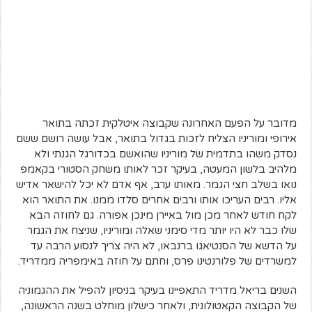
מדובר על הפעם האחרונה שקבוצה איטלקית זכתה בתואר
אירופי ומוריניו הצליח לזכות בגדול בתואר, אבל עושה רושם ששם
נסדק משהו בתדמית של מוריניו שהואשם בכדורגל הגנתי ולא
מלהיב בלשון המעטה, בעיקר זכר לאותו משחק הסטורי בקאמפ
נואו בשלב חצי הגמר. מאותו ערב, אף אדם לא יכל להישאר אדיש
אליו. רבים העריכו אותו ורבים אחרים סלדו ממנו. את התואר הוא
לקח חודש לאחר מכן מול באיירן מינכן אפורה. גם לחוזה הבא
שלו כבר לא היו יותר מדי סימני שאלה ומוריניו, שניצח את הגמר
על הדשא של הסנטיאגו ברנבאו, לא היה צריך לנסוע הרבה עד
למשרדים של פלורנטינו פרס, וחתם על חוזה באימפריה ממדריד.
השנים בריאל מדריד התאפיינו בעיקר בניסיון להפיל את ההגמוניה
של הקבוצה הקאטולונית, ולאחר כישלון מוחלט בשנה הראשונה,