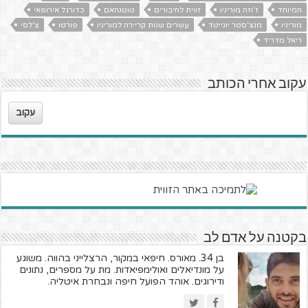
המיוחד
ז'וזה מוריניו
זווית לחיבורים
טוטנהאם
כדורגל אירופאי
מוריניו
מנצ'סטר יונייטד
עשרים שנות קריירה למוריניו
פורטו
צ'לסי
ריאל מדריד
עקוב אחרי הכותב
עקוב
בקטנה על אדם לב
בן 34. מאורס. חיפאי במקור, הרצלייני בהווה. משוגע
על מונדיאלים ואולימפיאדות. מת על מספרים, נתונים
ודירוגים. אוהד הפועל חיפה ונבחרת איטליה.