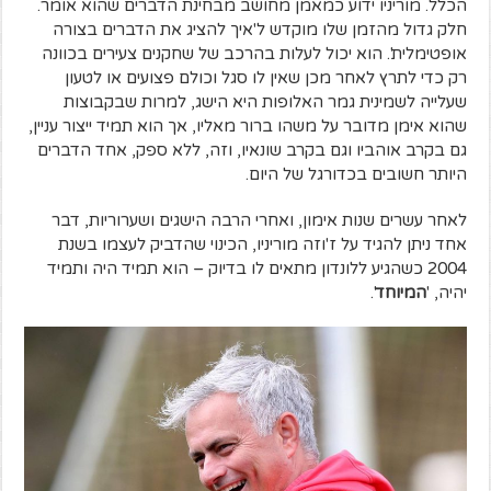
הכלל. מוריניו ידוע כמאמן מחושב מבחינת הדברים שהוא אומר.
חלק גדול מהזמן שלו מוקדש ל'איך להציג את הדברים בצורה
אופטימלית'. הוא יכול לעלות בהרכב של שחקנים צעירים בכוונה
רק כדי לתרץ לאחר מכן שאין לו סגל וכולם פצועים או לטעון
שעלייה לשמינית גמר האלופות היא הישג, למרות שבקבוצות
שהוא אימן מדובר על משהו ברור מאליו, אך הוא תמיד ייצור עניין,
גם בקרב אוהביו וגם בקרב שונאיו, וזה, ללא ספק, אחד הדברים
היותר חשובים בכדורגל של היום.
לאחר עשרים שנות אימון, ואחרי הרבה הישגים ושערוריות, דבר
אחד ניתן להגיד על ז'וזה מוריניו, הכינוי שהדביק לעצמו בשנת
2004 כשהגיע ללונדון מתאים לו בדיוק – הוא תמיד היה ותמיד
יהיה, '
המיוחד
'.