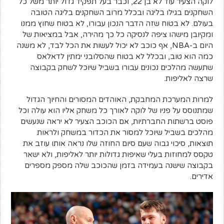
לוקה הצעיר עוד לא בן 22, וכבר בעל תפקיד גדול יותר משל כל
השחקנים בגילו בליגה ובכלל מרוב השחקנים בליגה הטובה
בעולם. לא בטוח שזה הדבר הנכון עבורו, לא בטוח שחוץ ממנו
ומקיובן מישהו ציפה לנסיקה כל כך מהירה, אבל במציאות של
היום ב-NBA, אף כוכב לא יכול לעשות את הכל לבד, לא משנה
כמה הוא טוב, ובכלל לא בטוח שהסלובני ימתין לדאלאס
שתעשה מהלכים נכונים עבורו בשביל שיוכל לשחק בקבוצה
שרצה לאליפות.
למרות המערכת המחבקת, האוהדים המסורים והחיוך הגדול
שמתנוסס על פניו של לוקה לאורך כל משחק אליו הוא עולה וכל
פוסט ברשתות החברתיות, אם הכוכב הצעיר לא יראה שנעשים
מהלכים בשביל שיוכל למסור את הכדור במשחק ולראות
תוצאות, סיכוי גבוה שעם סיום החוזה שלו נראה אותו עוזב את
טקסס למחוזות בעלי שאיפות גדולות יותר לאליפות, ולא ישאר
בקבוצה שישנה בעמידה בזמן שהכוכב שלה מספק מספרים
אדירים.