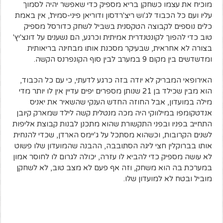
מוכיח את עצמו כשחקן בריא מספיק כדי שאפשר יהיה לסמוך
עליו ועם כל הכבוד לג'וש ריצ'רדסון ודוריאן פיני-סמית', אין באמת
כלים נוספים לקבוצה הטקסנית בשביל לשחק כדורסל מספיק
טוב כדי להפוך לקונטנדרית אמיתית וכרגע, הם נשענים על דונצ'יץ'
בצורה לא אחראית, שבעיקר מסכנת אותו מבחינה בריאותית
ומדשדשים בין מקום 9 במערב לבין סוף הקונפרנס הקשה.
האירופאי המבריק לא יודה בזה כרגע לדעתי, כי עם כל הכבוד,
הוא מבין שכילד בן 21 שנותן מספרים יפים עדיין אין לו יותר מדי
מילה במועדון, אבל החוזה החדש הענקי שהשאיר את יאניס
אנדטקומפו במילווקי היה מכה מנטלית קשה לילד שמארק קיובן
התחייב בפניו ובפני התקשורת שהוא מתכנן לבנות קבוצת אליפות
לשנים הקרובות, וכשהוא מסתכל על ג'יימס הארדן, שכדי להנחית
אותו בברוקלין חצי ליגה הסתובבה, ההבנה שהמועדון שלו פשוט
לא עושה מספיק כדי להביא לו עזרה, יכולה לגרום לו לחוסר אמון
במערכת בה הוא משחק, וזה אף פעם לא מצב טוב, לא לשחקן
מוביל ובטח לא למועדון שלו.