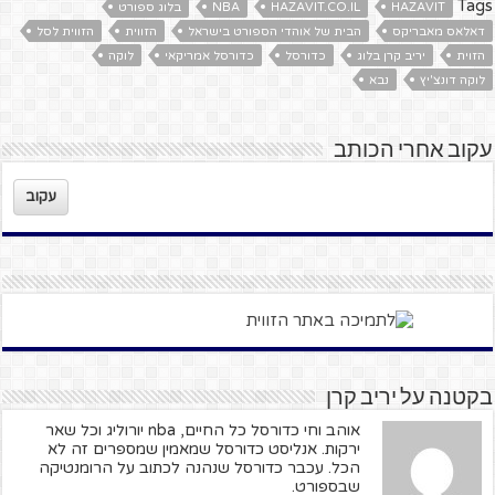
Tags
HAZAVIT
HAZAVIT.CO.IL
NBA
בלוג ספורט
דאלאס מאבריקס
הבית של אוהדי הספורט בישראל
הזווית
הזווית לסל
הזוית
יריב קרן בלוג
כדורסל
כדורסל אמריקאי
לוקה
לוקה דונצ'יץ
נבא
עקוב אחרי הכותב
עקוב
בקטנה על יריב קרן
אוהב וחי כדורסל כל החיים, nba יורוליג וכל שאר
ירקות. אנליסט כדורסל שמאמין שמספרים זה לא
הכל. עכבר כדורסל שנהנה לכתוב על הרומנטיקה
שבספורט.