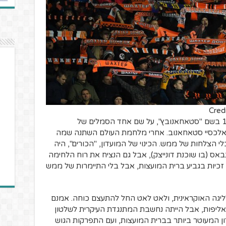
Cred
שחטאר דונייצק קם כמועדון כדורגל ב1963 בשם "סטאחאנובץ", על שם אחד הסמלים של
אלכסיי סטאחאנוב. אחרי מלחמת העולם השתנה שמה
י הצלחות של ממש. הכינוי של המועדון, "הכורים", היה
ס (בו שוכנת דונייצק), אבל גם הנציח את רוח הלחימה
של המועדון, שהיה מועדון גביע קלאסי – 4 זכיות בגביע ברית המועצות, אבל בלי התיימרות של ממש
ליגה האוקראינית, ולאט לאט החל להתעצם כוחה. אמנם
ליפות, אבל הייתה נחשבת המתנגדת העיקרית לשלטון
עדון המעוטר ביותר בברית המועצות, ועם התפרקות הגוש