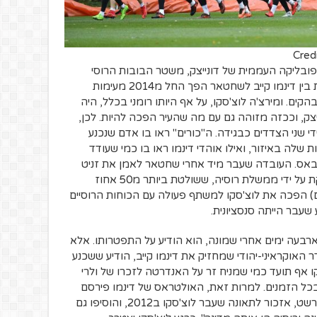
Cred
ובליקה העממית של דונייצק, משטר הבובות הרוסי
שהוקם במחוז בו שוכנת העיר. לכן, העימות בין דינמו קייב לשחטאר הפך החל מ2014 מעימות
הקים. ומירצ'ה לוצ'סקו, על אף היותו רומני בכלל, היה
צק, וככזה מזוהה גם עם מה שהעיר הפכה להיות. לכן,
 שני הצדדים כבגידה. ה"כורים" ראו בו אדם שנכנע
שלה באיזור, ואילו אוהדי דינמו ראו בו כמי שעודד
נבאס. העובדה שעבר מיד אחרי שחטאר לאמן את זניט
סנקט פטרסבורג (קבוצה שלמעשה מוחזקת על ידי ממשלת רוסיה, ששולטת ביותר מ50 אחוז
 הפכה את לוצ'סקו למשתף פעולה עם הכוחות הרוסיים
שעבר הייתה סנסציונית.
וארבעה ימים אחרי שמונה, הוא הודיע על התפטרותו. אלא
 האוקראיני-יהודי שמחזיק את דינמו קייב, הודיע ששכנע
ו אף תועד כמי שמניח זר על האנדרטה לזכרו של ולרי
 בכל הזמנים. למרות זאת, האולטראס של דינמו פירסם
בפייסבוק תמונה של רכבת חשמלית בבוקרשט, אזכור לתאונה שעבר לוצ'סקו ב2012, והוסיפו גם