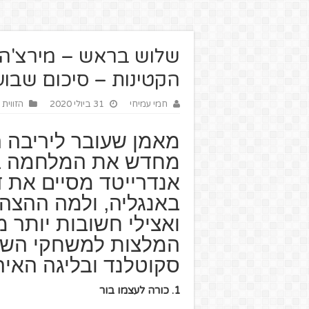
שלוש בראש – מירצ'ה ל
הקטינות – סיכום שבועי
חמי עמיחי
31 ביולי 2020
הזווית 
מאמן שעובר ליריבה ה
מחדש את המלחמה בא
אנדרייטד מסיים את ד
באנגליה, ולמה ההצה
ואצילי חשובות יותר 
המלצות למשחקי השב
סקוטלנד ובליגה האיר
1. כורה לעצמו בור