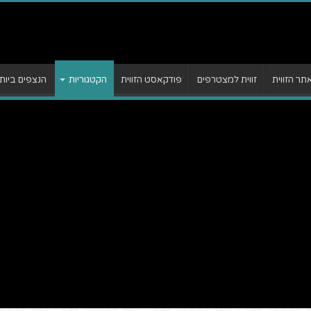
ר הזווית
זווית למצטרפים
פודקאסט הזווית
הקטגוריות
הנצפים ביות