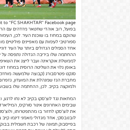
it to "FC SHAKHTAR" Facebook page
בפועל, רוב אוהדי שחטאר מזדהים עם הרפ
ספורטיבי לעימות עם מאפיינים פוליטיים מוב
אחד הסמלים הגדולים ביותר של העיר דוניי
ההחתמה שלו ביריבה הגדולה נתפסה על ידי
לממשלת אוקראינה ועבר לייצג את השאיפות 
באופן גלוי את השליטה הרוסית במחוז דו
מחברת הגז שמנהלת את המועדון, גזפרום)
ולמוקצה בקייב. לכן, ההחתמה שלו בשבוע 
המחאות נגד לוצ'סקו בקייב לא נחו לרגע, 
שבימים האחרונים איגור סורקיס, המיליארדר
את לוצ'סקו לחזור בו מהתפטרותו, ולוצ'סק
לובנובסקי, אחד מגדולי מאמני דינמו קייב