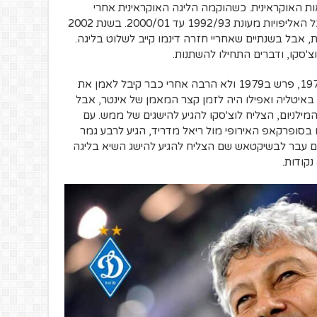
ת האוקראינית. כשהוקמה הליגה האוקראינית אחרי
התפרקות הגוש דינמו קייב זכתה ברצף בכל האליפויות מעונת 1992/93 עד 2000/01. בשנת 2002
אבל בשנתיים שאחריי חזרה דינמו קייב לשלוט בליגה.
'סקו, ודברים התחילו להשתנות.
לוצ'סקו, שחקן נבחרת רומניה במונדיאל 1970, פרש ב1979 ולא הרבה אחרי כבר קיבל לאמן את
באיטליה ואפילו היה לזמן קצר המאמן של אינטר, אבל
לניום, הצליח לוצ'סקו להגיע להישגים של ממש. עם
 בסופרקאפ האירופי מול ריאל מדריד, הגיע לרבע גמר
שם עבר לבשיקטאש שם הצליח להגיע להישג השיא בליגה