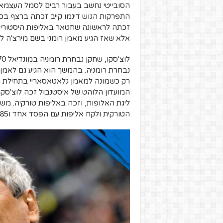
הסובייטי נחשב בעבור רבים לסמל העצמאו
זכתה לראשונה שחטאר באליפות היסטורית, 
אלא שאז הגיע מאמן רומני בשם מירצ'ה לוצ
נבחרת רומניה. בהמשך הוא הגיע גם לאמן 
רק כשמונה למאמן גלאטאסאריי בתחילת המי
המועדון הלוהט של איסטנבול זכה לוצ'סקו
ליגת האלופות, וזכה באליפות טורקיה. מ
הטורקית ולקח אליפות עם הפסד אחד ו85 נקודות.