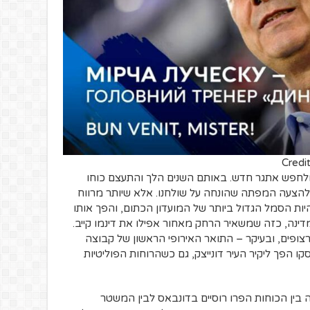
Credi
קיה ולחפש אתגר חדש. באותם השנים הלך והתעצם כוחו
 להצעה המפתה שהונחה על שולחנו. אלא שיותר מרווח
היות הסמל הגדול ביותר של המועדון הכתום, והפך אותו
דינה, כזה שמשאיר הרחק מאחור אפילו את דינמו קייב.
 ב12 שנים, כולל 3 דאבלים רצופים, ובעיקר – התואר האירופי הראשון של קבוצה
סקו הפך ליקיר העיר דונייצק, גם כשהרוחות הפוליטיות
המערכה בין הכוחות הפרו רוסיים בדונבאס לבין המשטר