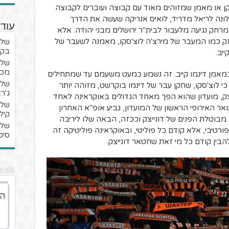
ן או מאמן שמזוהים מאוד עם קבוצה ועוברים לקבוצה
צלונה לריאל מדריד, לואיס אנריקה שעשה את הדרך
עוד 
רחק נגיעה מלעבור לבית"ר ירושלים מבני יהודה. אלא
ק כמו המעבר של מירצ'ה לוצ'סקו, מאמנה לשעבר של
שלו
בקט
יב.
שלו
מכב
כמאמן דינמו קייב. זה נשמע כמעט משעמם עד שמתחילים
שלו
י לוצ'סקו, שחקן עבר של דינמו בוקרשט, מזוהה יותר
ג'ר
צק, מועדון שהוא הפך מאחד הגדולים באוקראינה לאחד
שלו
ואר האירופי הראשון של המועדון, גביע אופ"א האחרון
קיל
 לא מבוטלת הפנים של דונייצק וככזה, הבאה שלו ליריבה
שלו
ספורטיבי, אלא קודם כל פוליטי, ובאוקראינה פוליטיקה זה
סיט
בין קודם כל מי זאת שחטאר דונייצק.