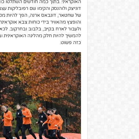
האוקראיני. בתוך כמה חודשים השתלטו כוח
דונייצק ולוהנסק והקימו שם רפובליקות עצ
של שחטאר, דונבאס ארנה, הפך להיות מקו
והופצץ מהאוויר בידי כוחות צבא אוקראינ
ולעבור לארח בקייב, בלבוב ובחרקוב. ל
להמשיך להיות חלק מהליגה האוקראינית וב
כזה פשוט.