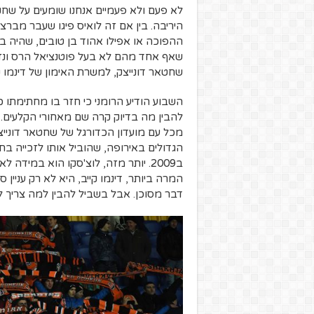
לא פעם ולא פעמיים אנחנו שומעים על שחק
היריבה. בין אם זה לואיס פיגו שעבר מבר
ההפוכה או אפילו אהוד בן טובים, שהיה במ
שאף אחד מהם לא בעל פוטנציאל הרס ונז
שחטאר דונייצק, למשרת האימון של דינמו קי
השבוע הודיע הרומני כי חזר בו מחתימתו 
להבין מה בדיוק קרה שם מאחורי הקלעים. כ
מכל עם מועדון הכדורגל של שחטאר דוניי
הגדולים באירופה, שהוביל אותו לזכייה בת
ב2009. יותר מזה, לוצ'סקו הוא במידה
המרה ביותר, דינמו קייב, היא לא רק עניין 
דבר מסוכן. אבל בשביל להבין למה צריך לה