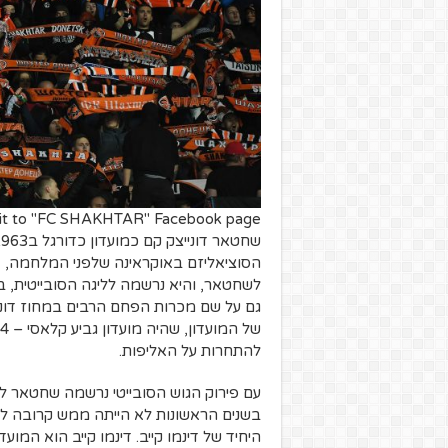
it to "FC SHAKHTAR" Facebook page
הסוציאליזם באוקראינה שלפני המלחמה, 
לשחטאר, והיא נרשמה לליגה הסובייטית, בל
גם על שם מכרות הפחם הרבים במחוז דונבא
להתחרות על האליפות.
עם פירוק הגוש הסובייטי נרשמה שחטאר ל
בשנים הראשונות לא הייתה ממש קרובה לא
היחיד של דינמו קייב. דינמו קייב הוא המו